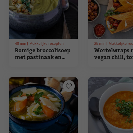
40
min
Makkelijke recepten
25
min
Makkelijke re
Romige broccolisoep
Wortelwraps 
met pastinaak en
vegan chili, t
oregano
en avocado