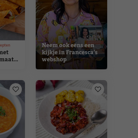
Neem ook eens een
cepten
met
kijkje in Francesca's
omaat
webshop