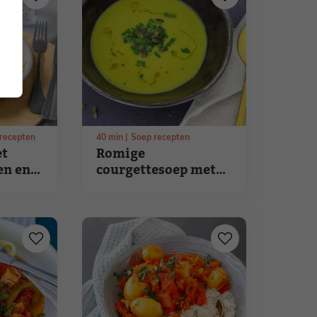
recepten
40
min
Soep recepten
et
Romige
en en
courgettesoep met
t
peterselie