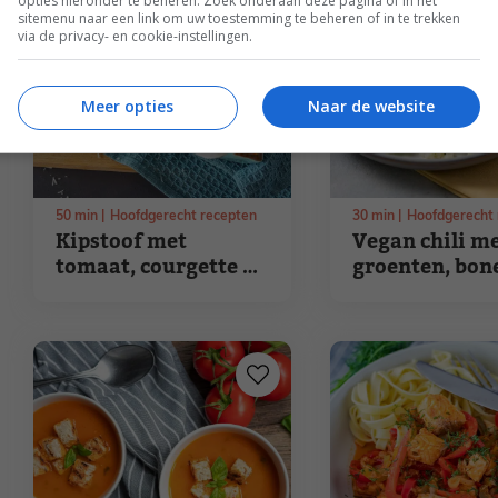
opties hieronder te beheren. Zoek onderaan deze pagina of in het
sitemenu naar een link om uw toestemming te beheren of in te trekken
via de privacy- en cookie-instellingen.
Meer opties
Naar de website
50
min
Hoofdgerecht recepten
30
min
Hoofdgerecht 
Kipstoof met
Vegan chili m
tomaat, courgette en
groenten, bon
basilicum
bloemkoolrijs