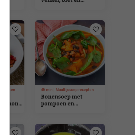
venkel, biet en
appelcidersaus
recepten
45
min
Maaltijdsoep recepten
Bonensoep met
pignons,
pompoen en
m
currypasta