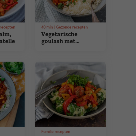
recepten
40
min
Gezonde recepten
alm,
Vegetarische
atelle
goulash met
zuurkool en krieltjes
Familie recepten