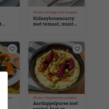
35
min
Hoofdgerecht recepten
Kidneybonencurry
t
met tomaat, munt
en rode ui
recepten
45
min
Vegetarische recepten
Aardappelpuree met