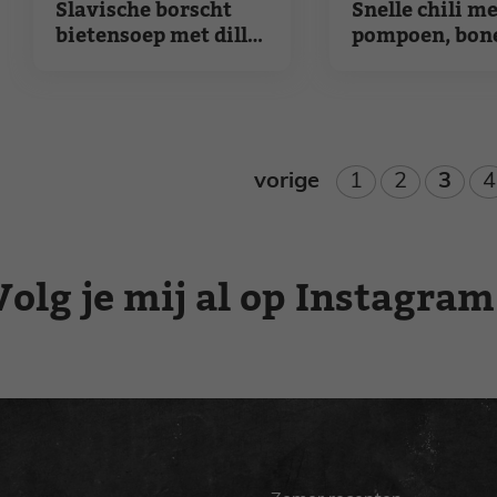
Slavische borscht
Snelle chili m
bietensoep met dille
pompoen, bon
en zure room
rijst
Pagina
Pagina
Pagi
P
vorige
1
2
3
4
Volg je mij al op Instagram