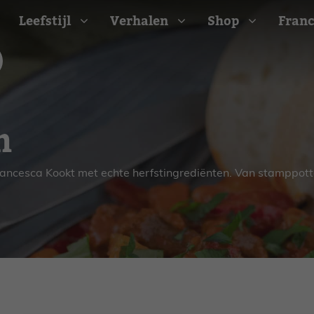
Leefstijl
Verhalen
Shop
Franc
Barbecue recepten
n
t
Camping recepten
e
Picknick recepten
Salade recepten
Francesca Kookt met echte herfstingrediënten. Van stamppotte
d
Zomer recepten
ijk
erraans
n
Bekijk alle recepten
arisch