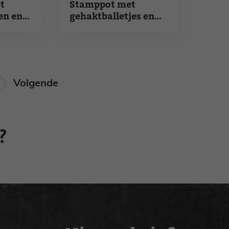
et
Stamppot met
en en
gehaktballetjes en
saffraan
na
agina
Volgende
?