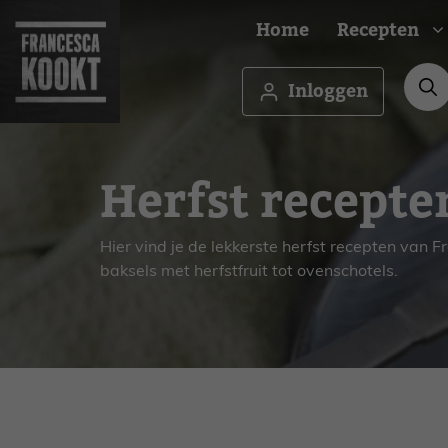
Ga
Home
Recepten
naar
de
inhoud
Inloggen
Ontbijt
Borrel
Herfst recepte
Brunch
Budge
Lunch
Famili
Hapje
Feest
Hier vind je de lekkerste herfst recepten van 
baksels met herfstfruit tot ovenschotels.
Drankje
Gezon
Amuse
Makkel
Voorgerecht
Medit
Hoofdgerecht
Oven
Bijgerecht
Vega
Nagerecht
Veget