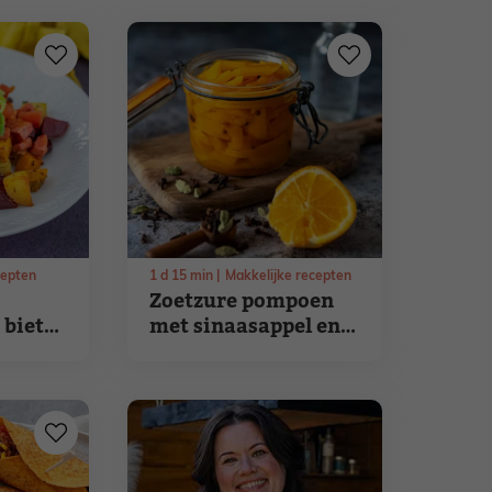
cepten
1
d
15
min
Makkelijke recepten
Zoetzure pompoen
 biet
met sinaasappel en
kardemom