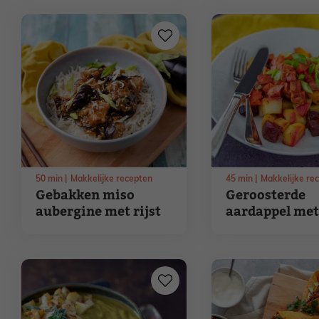
50
min
Makkelijke recepten
45
min
Makkelijke re
Gebakken miso
Geroosterde
aubergine met rijst
aardappel met
en rookworst