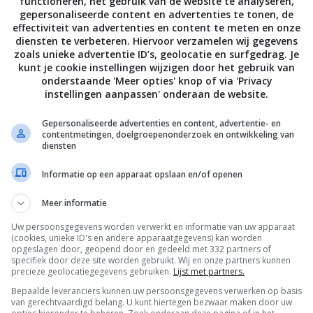
met tomaat en
pompoen,
functioneren, het gebruik van de website te analyseren,
gepersonaliseerde content en advertenties te tonen, de
Parmezaanse kaas
boerenkool en
effectiviteit van advertenties en content te meten en onze
burrata
diensten te verbeteren. Hiervoor verzamelen wij gegevens
zoals unieke advertentie ID’s, geolocatie en surfgedrag. Je
kunt je cookie instellingen wijzigen door het gebruik van
onderstaande 'Meer opties' knop of via 'Privacy
instellingen aanpassen' onderaan de website.
Gepersonaliseerde advertenties en content, advertentie- en
contentmetingen, doelgroepenonderzoek en ontwikkeling van
diensten
Informatie op een apparaat opslaan en/of openen
Meer informatie
30
min
Soep recepten
30
min
Hoofdgerecht 
Romige
Puree met
Uw persoonsgegevens worden verwerkt en informatie van uw apparaat
(cookies, unieke ID's en andere apparaatgegevens) kan worden
kikkererwtensoep
kastanjecham
opgeslagen door, geopend door en gedeeld met 332 partners of
met knoflook en
tomaat en tij
specifiek door deze site worden gebruikt. Wij en onze partners kunnen
rozemarijn
precieze geolocatiegegevens gebruiken.
Lijst met partners.
Bepaalde leveranciers kunnen uw persoonsgegevens verwerken op basis
van gerechtvaardigd belang. U kunt hiertegen bezwaar maken door uw