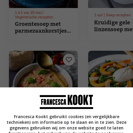
1
d
1
uur
20
min
1
uur
Soep recepten
Vegetarische recepten
Kruidige gele
Groentesoep met
linzensoep me
parmezaankorstjes
selderij
en witte bonen
Francesca Kookt gebruikt cookies (en vergelijkbare
15
min
Ontbijt recepten
40
min
Hoofdgerecht 
technieken) om informatie op te slaan en in te zien. Deze
Hartige havermout
Salade met
gegevens gebruiken wij om onze website goed te laten