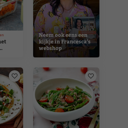
Neem ook eens een
ten
met
kijkje in Francesca's
webshop
ing