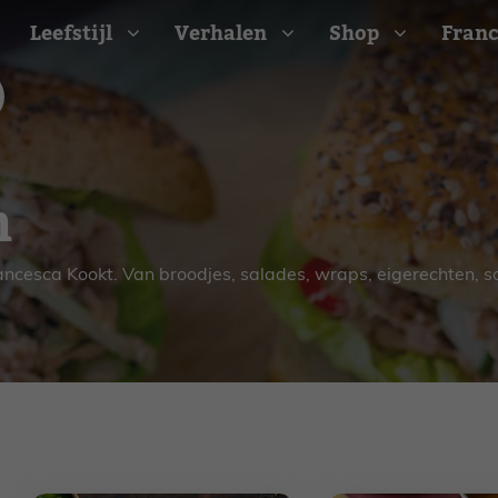
Leefstijl
Verhalen
Shop
Franc
Barbecue recepten
n
t
Camping recepten
e
Picknick recepten
Salade recepten
rancesca Kookt. Van broodjes, salades, wraps, eigerechten, 
d
Zomer recepten
ijk
erraans
n
Bekijk alle recepten
arisch