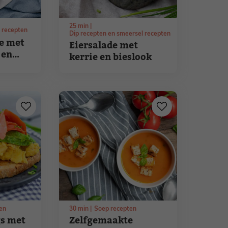
25
min
e recepten
Dip recepten en smeersel recepten
e met
Eiersalade met
 en
kerrie en bieslook
en
30
min
Soep recepten
s met
Zelfgemaakte