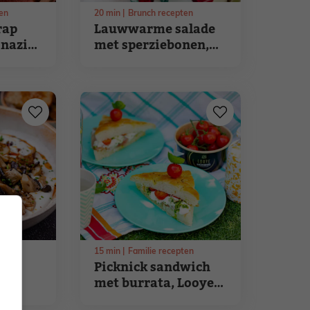
en
20
min
Brunch recepten
rap
Lauwwarme salade
inazie
met sperziebonen,
wilde zalm en dille
en
15
min
Familie recepten
Picknick sandwich
met burrata, Looye
 en
Honingtomaten en