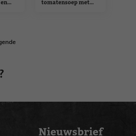
 en
tomatensoep met
basilicum
gende
?
Nieuwsbrief