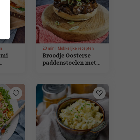
n
20
min
Makkelijke recepten
umi
Broodje Oosterse
paddenstoelen met
lente-ui