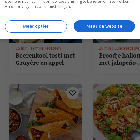
sitemenu naar een link om uw toestemming te beheren of in te trekken
via de privacy- en cookie-instellingen.
Meer opties
Naar de website
15
min
Familie recepten
20
min
Lunch recepte
Boerenkool tosti met
Broodje hallo
Gruyère en appel
met jalapeño-
sjalotspread