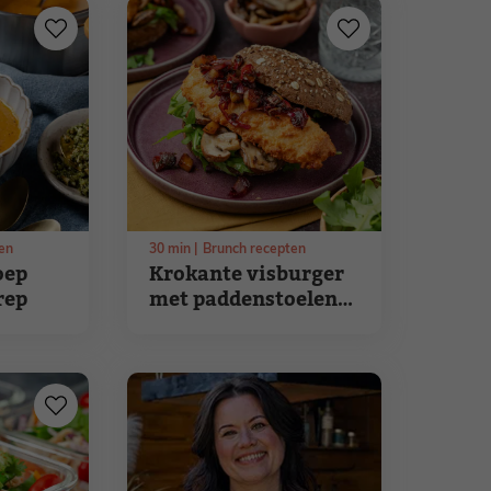
en
30
min
Brunch recepten
oep
Krokante visburger
rep
met paddenstoelen
en appel-
tijmchutney