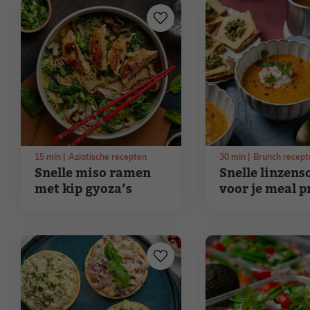
15
min
Aziatische recepten
30
min
Brunch recept
Snelle miso ramen
Snelle linzens
met kip gyoza’s
voor je meal p