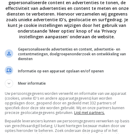
crispy chili oli
gepersonaliseerde content en advertenties te tonen, de
effectiviteit van advertenties en content te meten en onze
diensten te verbeteren. Hiervoor verzamelen wij gegevens
zoals unieke advertentie ID’s, geolocatie en surfgedrag. Je
kunt je cookie instellingen wijzigen door het gebruik van
onderstaande 'Meer opties' knop of via 'Privacy
instellingen aanpassen' onderaan de website.
Gepersonaliseerde advertenties en content, advertentie- en
contentmetingen, doelgroepenonderzoek en ontwikkeling van
diensten
Informatie op een apparaat opslaan en/of openen
15
min
Brunch recepten
15
min
Gezonde rece
Witlofsalade met
Meer informatie
Oat tortilla’s
gerookte kip, biet en
avocado,
Uw persoonsgegevens worden verwerkt en informatie van uw apparaat
sinaasappel
kikkererwten 
(cookies, unieke ID's en andere apparaatgegevens) kan worden
opgeslagen door, geopend door en gedeeld met 332 partners of
geroosterde p
specifiek door deze site worden gebruikt. Wij en onze partners kunnen
precieze geolocatiegegevens gebruiken.
Lijst met partners.
Bepaalde leveranciers kunnen uw persoonsgegevens verwerken op basis
van gerechtvaardigd belang. U kunt hiertegen bezwaar maken door uw
opties hieronder te beheren. Zoek onderaan deze pagina of in het