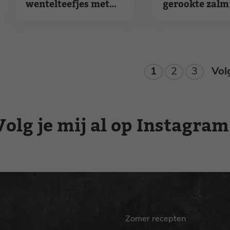
wentelteefjes met
gerookte zalm
avocado, zalm en ei
avocado
Pagina
Pagina
Pagina
1
2
3
Vol
Volg je mij al op Instagram
Zomer recepten