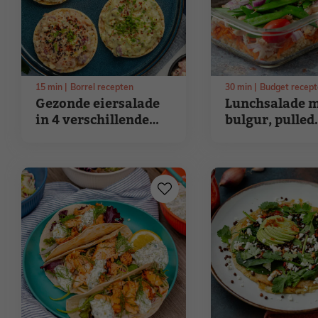
15
min
Borrel recepten
30
min
Budget recep
Gezonde eiersalade
Lunchsalade 
in 4 verschillende
bulgur, pulled
smaken
chicken en
avocadodress