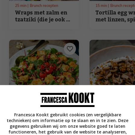
25
min
Brunch recepten
15
min
Brunch recept
Wraps met zalm en
Tortilla egg w
tzatziki (die je ook op
met linzen, sp
de camping kunt
en feta
maken)
25
min
Brunch recepten
15
min
Borrel recept
Francesca Kookt gebruikt cookies (en vergelijkbare
Lunch salade met
Hangop met
technieken) om informatie op te slaan en in te zien. Deze
brie uit de Airfryer
gebakken
gegevens gebruiken wij om onze website goed te laten
paddenstoelen
functioneren, het gebruik van de website te analyseren,