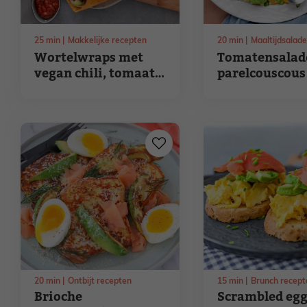
25
min
Makkelijke recepten
20
min
Maaltijdsalad
Wortelwraps met
Tomatensalad
vegan chili, tomaat
parelcouscous
en avocado
halloumi
20
min
Ontbijt recepten
15
min
Brunch recept
Brioche
Scrambled egg