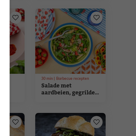
e
pesto
pten
30
min
Barbecue recepten
 met
Salade met
aardbeien, gegrilde
en
asperges en oude
aprika
kaas