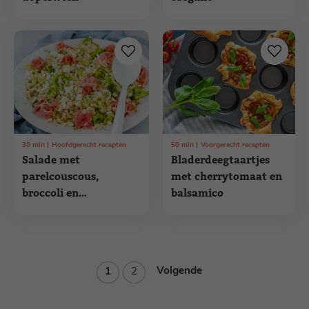
30
min
Hoofdgerecht recepten
50
min
Voorgerecht recepten
Salade met
Bladerdeegtaartjes
parelcouscous,
met cherrytomaat en
broccoli en
balsamico
serranoham
Pagina
Pagina
Volgende
1
2