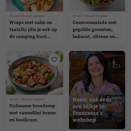
25
min
Brunch recepten
40
min
Brunch recepten
Wraps met zalm en
Couscoussalade met
tzatziki (die je ook op
gegrilde groenten,
de camping kunt
baharat, citroen en
maken)
nootjes
Neem ook eens
40
min
Brunch recepten
Italiaanse broodsoep
een kijkje in
Francesca's
met cannellini bonen
webshop
en basilicum