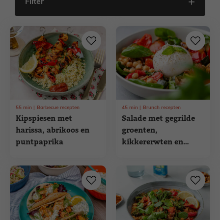
Filter
55
min
Barbecue recepten
45
min
Brunch recepten
Kipspiesen met
Salade met gegrilde
harissa, abrikoos en
groenten,
puntpaprika
kikkererwten en
burrata