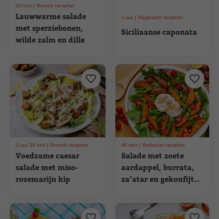
20
min
Brunch recepten
Lauwwarme salade
1
uur
Bijgerecht recepten
met sperziebonen,
Siciliaanse caponata
wilde zalm en dille
2
uur
25
min
Brunch recepten
45
min
Barbecue recepten
Voedzame caesar
Salade met zoete
salade met miso-
aardappel, burrata,
rozemarijn kip
za’atar en gekonfijte
citroen