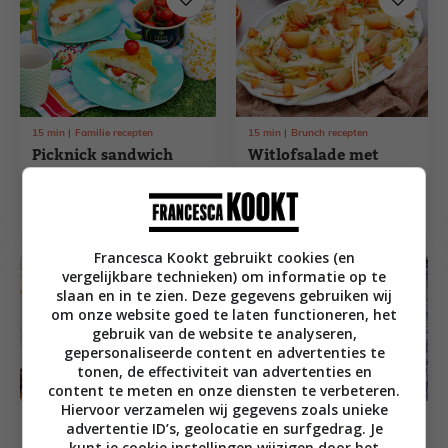
15
min
Familie recepten
15
min
Brunch recepten
Picknick sandwich
Witlofsalade met
met burrata, Looye
gerookte kip, biet en
Honingtomaten en
sinaasappel
pesto
Francesca Kookt gebruikt cookies (en
vergelijkbare technieken) om informatie op te
slaan en in te zien. Deze gegevens gebruiken wij
om onze website goed te laten functioneren, het
gebruik van de website te analyseren,
gepersonaliseerde content en advertenties te
tonen, de effectiviteit van advertenties en
content te meten en onze diensten te verbeteren.
Hiervoor verzamelen wij gegevens zoals unieke
45
min
Barbecue recepten
advertentie ID’s, geolocatie en surfgedrag. Je
45
min
Barbecue recepten
Kikkererwtensalade
kunt je cookie instellingen wijzigen door het