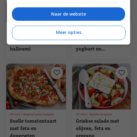
Naar de website
20
min
Maaltijdsalade recepten
1
uur
10
min
Vegetarische recepten
Meer opties
Tomatensalade met
Geroosterde
parelcouscous en
aubergine met
halloumi
yoghurt en
pijnboompitten
50
min
Vegetarische recepten
15
min
Salade recepten
Snelle tomatentaart
Griekse salade met
met feta en
olijven, feta en
doperwten
oregano