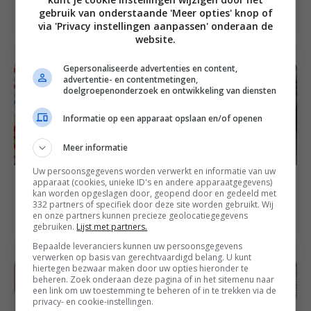
Caprese salade van de
met gegrilde groenten
gebruik van onderstaande 'Meer opties' knop of
barbecue
via 'Privacy instellingen aanpassen' onderaan de
en zoetzure rode ui
website.
Gepersonaliseerde advertenties en content,
advertentie- en contentmetingen,
doelgroepenonderzoek en ontwikkeling van diensten
Informatie op een apparaat opslaan en/of openen
Meer informatie
Uw persoonsgegevens worden verwerkt en informatie van uw
30
min
Barbecue recepten
4
uur
25
min
Brunch recepten
apparaat (cookies, unieke ID's en andere apparaatgegevens)
Salade met aardbeien,
Gazpacho met
kan worden opgeslagen door, geopend door en gedeeld met
332 partners of specifiek door deze site worden gebruikt. Wij
gegrilde asperges en
tabasco en
en onze partners kunnen precieze geolocatiegegevens
oude kaas
knoflookcroutons
gebruiken.
Lijst met partners.
Bepaalde leveranciers kunnen uw persoonsgegevens
verwerken op basis van gerechtvaardigd belang. U kunt
hiertegen bezwaar maken door uw opties hieronder te
beheren. Zoek onderaan deze pagina of in het sitemenu naar
een link om uw toestemming te beheren of in te trekken via de
privacy- en cookie-instellingen.