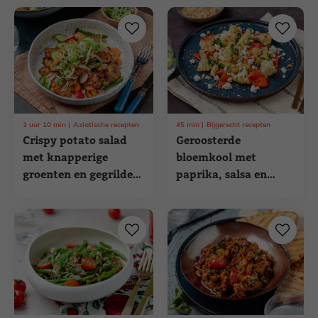
1
uur
10
min
Aziatische recepten
45
min
Bijgerecht recepten
Crispy potato salad
Geroosterde
met knapperige
bloemkool met
groenten en gegrilde
paprika, salsa en
kip
dukkah