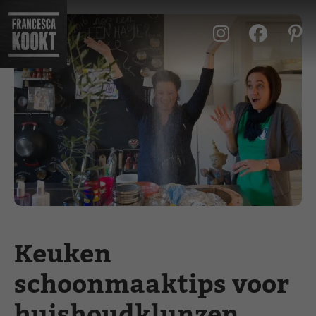
Ga
naar
de
inhoud
Keuken
schoonmaaktips voor
huishoudklunzen