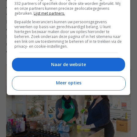
al uit roestvrijstaal bestaat. Veel mensen denken dat
332 partners of specifiek door deze site worden gebruikt. Wij
dat ellendig is en dat je constant vlekken hebt. Dat
en onze partners kunnen precieze geolocatiegegevens
gebruiken.
Lijst met partners.
valt reuze mee, het onderhoud is juist heel makkelijk.
Bepaalde leveranciers kunnen uw persoonsgegevens
Even afnemen met allesreiniger en warm water en
verwerken op basis van gerechtvaardigd belang. U kunt
daarna nawrijven met een droge, schone doek.
hiertegen bezwaar maken door uw opties hieronder te
beheren. Zoek onderaan deze pagina of in het sitemenu naar
Periodiek maken we (lees: mijn Mr) ‘m ook nog schoon
een link om uw toestemming te beheren of in te trekken via de
met een roestvrijstaal reiniger voor het lange termijn-
privacy- en cookie-instellingen.
onderhoud.
Naar de website
Meer opties