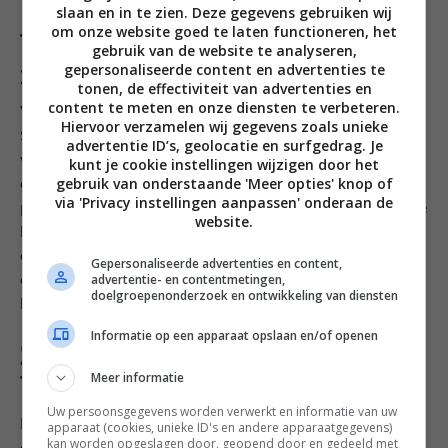
slaan en in te zien. Deze gegevens gebruiken wij
om onze website goed te laten functioneren, het
Wat je allemaal niet kan doen
gebruik van de website te analyseren,
met citroen en cola
gepersonaliseerde content en advertenties te
tonen, de effectiviteit van advertenties en
content te meten en onze diensten te verbeteren.
Vooral citroen, naast allesreiniger, is je grote vriend.
Hiervoor verzamelen wij gegevens zoals unieke
Stop bijvoorbeeld een paar partjes in het bestekbakje
advertentie ID’s, geolocatie en surfgedrag. Je
van je vaatwasser en laat meedraaien. Dit helpt heel
kunt je cookie instellingen wijzigen door het
gebruik van onderstaande 'Meer opties' knop of
goed tegen nare geurtjes. Leg ook eens een paar
via 'Privacy instellingen aanpassen' onderaan de
partjes in de koelkast voor hetzelfde effect. Of smeer je
website.
kaasrasp in met citroen om die vervelende,
aangekoekte restjes kaas te verwijderen. En dan de
Gepersonaliseerde advertenties en content,
advertentie- en contentmetingen,
cola, als je daarin namelijk je gaspitten een nacht legt
doelgroepenonderzoek en ontwikkeling van diensten
komen ze er blinkend schoon uit.
Informatie op een apparaat opslaan en/of openen
Zo krijg je roestvrijstaal
Meer informatie
blinkend schoon
Uw persoonsgegevens worden verwerkt en informatie van uw
Het zal jullie niet ontgaan zijn dat mijn keuken een en
apparaat (cookies, unieke ID's en andere apparaatgegevens)
kan worden opgeslagen door, geopend door en gedeeld met