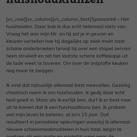
[vc_row][vc_column][vc_column_text]Sponsored – Het
huishouden. Daar bak ik dus echt helemaal niets van.
Vraag het aan mijn Mr. en hij zal je in geuren en
kleuren vertellen hoe hij dagelijks op zoek moet naar
schone onderbroeken terwijl hij over een stapel servies
heen struikelt en net het laatste schone koffiekopje uit
de lade weet te toveren. Om over de ontplofte keuken
nog maar te zwijgen.
Ik vind dat natuurlijk allemaal best meevallen. Gezellig
chaotisch noem ik ons huishouden, ik gedij daar echt
heel goed in. Maar als ik eerlijk ben, durf ik er best voor
uit te komen dat ik een huishoudkluns ben. Ik probeer
wel mijn leven te beteren, al zo’n 15 jaar. Dat
resulteert in periodieke oplevingen waarbij ik allemaal
nieuwe schoonmaakmiddelen in huis haal, begin te
poetsen als een malle en eindelijk weer eens de