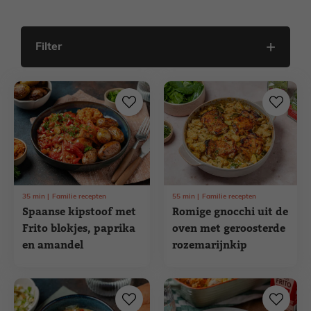
Filter
35
min
Familie recepten
55
min
Familie recepten
Spaanse kipstoof met
Romige gnocchi uit de
Frito blokjes, paprika
oven met geroosterde
en amandel
rozemarijnkip