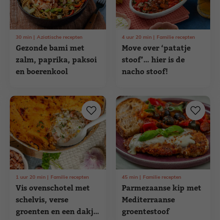
30
min
Aziatische recepten
4
uur
20
min
Familie recepten
Gezonde bami met
Move over ‘patatje
zalm, paprika, paksoi
stoof’… hier is de
en boerenkool
nacho stoof!
1
uur
20
min
Familie recepten
45
min
Familie recepten
Vis ovenschotel met
Parmezaanse kip met
schelvis, verse
Mediterraanse
groenten en een dakje
groentestoof