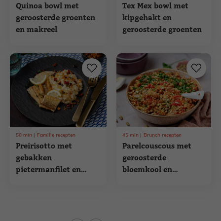
Quinoa bowl met
Tex Mex bowl met
geroosterde groenten
kipgehakt en
en makreel
geroosterde groenten
50
min
Familie recepten
45
min
Brunch recepten
Preirisotto met
Parelcouscous met
gebakken
geroosterde
pietermanfilet en
bloemkool en
tomaatkruim
kikkererwten