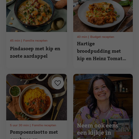
40
min
Budget recepten
45
min
Familie recepten
Hartige
Pindasoep met kip en
broodpudding met
zoete aardappel
kip en Heinz Tomato
Frito
Neem ook eens
5
uur
30
min
Familie recepten
Pompoenrisotto met
een kijkje in