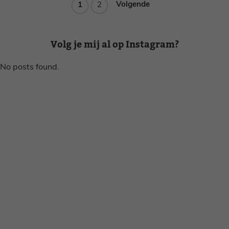
Pagina
Pagina
Volgende
1
2
Volg je mij al op Instagram?
No posts found.
Disclaimer
Privacy voorwaarden
Contact