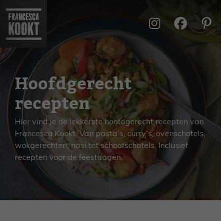
Ga
naar
de
inhoud
Hoofdgerecht
recepten
Hier vind je de lekkerste hoofdgerecht recepten van
Francesca Kookt. Van pasta’s, curry’s, ovenschotels,
wokgerechten, nasi tot schoofschotels. Inclusief
recepten voor de feestdagen.