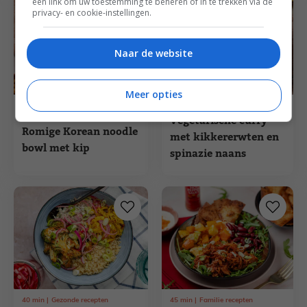
een link om uw toestemming te beheren of in te trekken via de
privacy- en cookie-instellingen.
Naar de website
Meer opties
1
uur
35
min
Curry recepten
15
min
Aziatische recepten
Vegetarische curry
Romige Korean noodle
met kikkererwten en
bowl met kip
spinazie naans
40
min
Gezonde recepten
45
min
Familie recepten