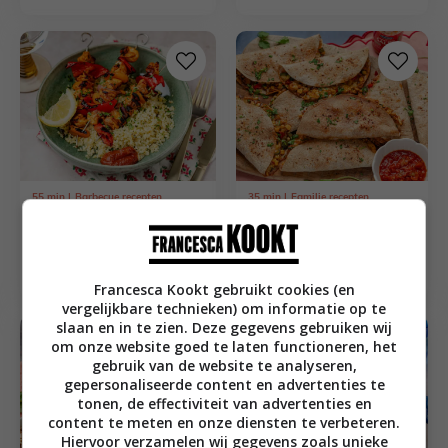
van aardappelpuree
55
min
Barbecue recepten
35
min
Familie recepten
Kipspiesen met
Voedzame quesadilla
harissa, abrikoos en
traybake waar de
puntpaprika
kids dol op zijn
Francesca Kookt gebruikt cookies (en
vergelijkbare technieken) om informatie op te
slaan en in te zien. Deze gegevens gebruiken wij
om onze website goed te laten functioneren, het
gebruik van de website te analyseren,
gepersonaliseerde content en advertenties te
tonen, de effectiviteit van advertenties en
content te meten en onze diensten te verbeteren.
Hiervoor verzamelen wij gegevens zoals unieke