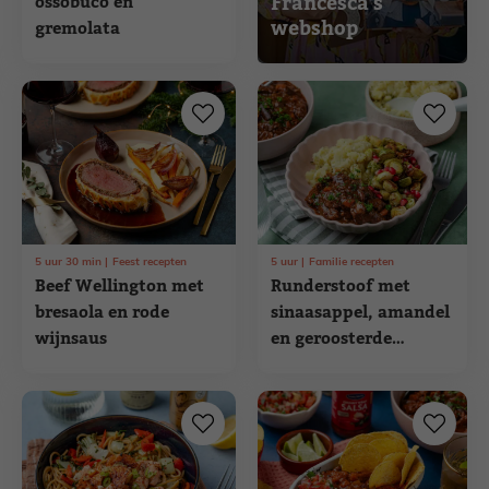
Francesca's
ossobuco en
webshop
gremolata
5
uur
30
min
Feest recepten
5
uur
Familie recepten
Beef Wellington met
Runderstoof met
bresaola en rode
sinaasappel, amandel
wijnsaus
en geroosterde
spruitjes