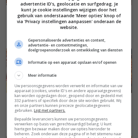
advertentie ID’s, geolocatie en surfgedrag. Je
kunt je cookie instellingen wijzigen door het
55
min
Familie recepten
1
uur
Aziatische recepten
gebruik van onderstaande 'Meer opties' knop of
Volkoren spaghetti
Crispy rice salade met
via 'Privacy instellingen aanpassen' onderaan de
met geroosterde
kipsaté en gegrilde
website.
groenten en walnoten
paksoi
Gepersonaliseerde advertenties en content,
advertentie- en contentmetingen,
doelgroepenonderzoek en ontwikkeling van diensten
Informatie op een apparaat opslaan en/of openen
Meer informatie
Uw persoonsgegevens worden verwerkt en informatie van uw
apparaat (cookies, unieke ID's en andere apparaatgegevens)
kan worden opgeslagen door, geopend door en gedeeld met
25
min
Camping recepten
332 partners of specifiek door deze site worden gebruikt. Wij
45
min
Camping recepten
Kip taco’s met
en onze partners kunnen precieze geolocatiegegevens
Macaroni met tomaat
gebruiken.
Lijst met partners.
koolsalade en romige
en kipgehakt
knoflooksaus
Bepaalde leveranciers kunnen uw persoonsgegevens
verwerken op basis van gerechtvaardigd belang. U kunt
hiertegen bezwaar maken door uw opties hieronder te
beheren. Zoek onderaan deze pagina of in het sitemenu naar