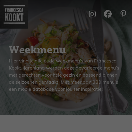
Ga
naar
de
inhoud
Weekmenu
Hier vind je alle oude weekmenu’s van Francesca
Kookt. Jarenlang werden deze gevarieerde menu’s
met gerechten voor hele gezin en passend binnen
de seizoenen gemaakt. Met meer dan 380 menu’s
een mooie database voor jou ter inspiratie!