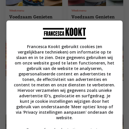
Weekmenu
Weekmenu
Voedzaam Genieten
Voedzaam Genieten
Weekmenu #372
Weekmenu #371
Francesca Kookt gebruikt cookies (en
vergelijkbare technieken) om informatie op te
slaan en in te zien. Deze gegevens gebruiken wij
om onze website goed te laten functioneren, het
gebruik van de website te analyseren,
gepersonaliseerde content en advertenties te
tonen, de effectiviteit van advertenties en
content te meten en onze diensten te verbeteren.
Weekmenu
Weekmenu
Hiervoor verzamelen wij gegevens zoals unieke
Voedzaam Genieten
Voedzaam Genieten
advertentie ID’s, geolocatie en surfgedrag. Je
Weekmenu #370
Weekmenu #369
kunt je cookie instellingen wijzigen door het
gebruik van onderstaande 'Meer opties' knop of
via 'Privacy instellingen aanpassen' onderaan de
website.