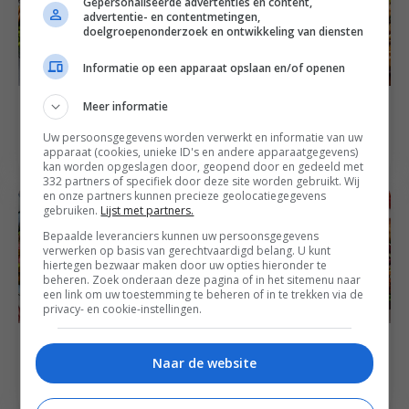
Gepersonaliseerde advertenties en content,
advertentie- en contentmetingen,
doelgroepenonderzoek en ontwikkeling van diensten
Informatie op een apparaat opslaan en/of openen
Weekmenu
Weekmenu
Meer informatie
Voedzaam Genieten
Voedzaam Genieten
Uw persoonsgegevens worden verwerkt en informatie van uw
Weekmenu #368
Weekmenu #367
apparaat (cookies, unieke ID's en andere apparaatgegevens)
kan worden opgeslagen door, geopend door en gedeeld met
332 partners of specifiek door deze site worden gebruikt. Wij
en onze partners kunnen precieze geolocatiegegevens
gebruiken.
Lijst met partners.
Bepaalde leveranciers kunnen uw persoonsgegevens
verwerken op basis van gerechtvaardigd belang. U kunt
hiertegen bezwaar maken door uw opties hieronder te
beheren. Zoek onderaan deze pagina of in het sitemenu naar
een link om uw toestemming te beheren of in te trekken via de
privacy- en cookie-instellingen.
Weekmenu
Weekmenu
Voedzaam genieten
Voedzaam genieten
Naar de website
weekmenu #366
weekmenu #365