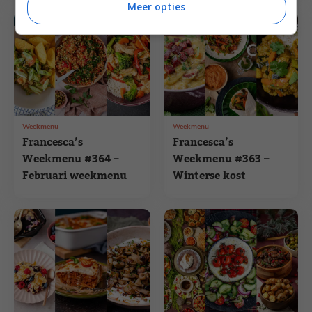
Meer opties
Weekmenu
Weekmenu
Francesca’s
Francesca’s
Weekmenu #364 –
Weekmenu #363 –
Februari weekmenu
Winterse kost