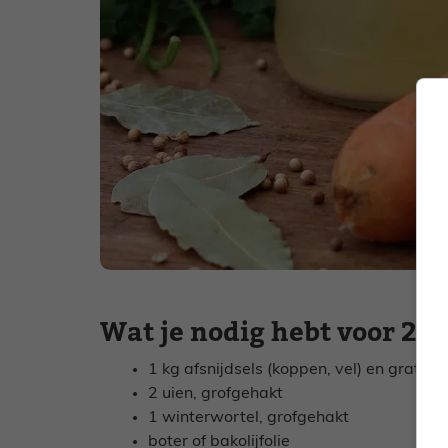
Wat je nodig hebt voor 2 li
1 kg afsnijdsels (koppen, vel) en graten 
2 uien, grofgehakt
1 winterwortel, grofgehakt
boter of bakolijfolie