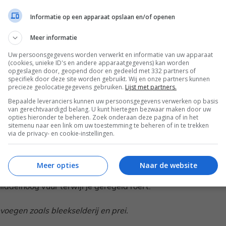
Informatie op een apparaat opslaan en/of openen
Meer informatie
Uw persoonsgegevens worden verwerkt en informatie van uw apparaat
(cookies, unieke ID's en andere apparaatgegevens) kan worden
opgeslagen door, geopend door en gedeeld met 332 partners of
specifiek door deze site worden gebruikt. Wij en onze partners kunnen
precieze geolocatiegegevens gebruiken.
Lijst met partners.
Bepaalde leveranciers kunnen uw persoonsgegevens verwerken op basis
van gerechtvaardigd belang. U kunt hiertegen bezwaar maken door uw
opties hieronder te beheren. Zoek onderaan deze pagina of in het
sitemenu naar een link om uw toestemming te beheren of in te trekken
via de privacy- en cookie-instellingen.
onder koud, stromend water.
Meer opties
Naar de website
uur. Bak de ui, winterwortel, afsnijdsels en
middelhoog vuur terwijl je geregeld roert.
voegen zoals bleekselderij en prei.