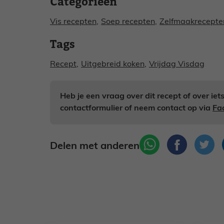
Categorieën
Vis recepten
,
Soep recepten
,
Zelfmaakrecepte
Tags
Recept
,
Uitgebreid koken
,
Vrijdag Visdag
Heb je een vraag over dit recept of over ie
contactformulier of neem contact op via
Fa
Delen met anderen