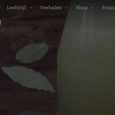
Leefstijl
Verhalen
Shop
Franc
Barbecue recepten
t
Camping recepten
e
Picknick recepten
Salade recepten
d
Zomer recepten
ijk
erraans
n
Bekijk alle recepten
arisch