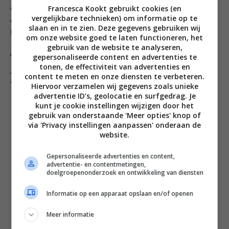
Francesca Kookt gebruikt cookies (en
een ‘beercan chicken’ mee gemaakt, daar kom ik nog
vergelijkbare technieken) om informatie op te
een keer op terug. Een zalige rub, aanrader voor alle
slaan en in te zien. Deze gegevens gebruiken wij
kipliefhebbers!
om onze website goed te laten functioneren, het
gebruik van de website te analyseren,
Wat je nodig hebt voor een
gepersonaliseerde content en advertenties te
tonen, de effectiviteit van advertenties en
potje vol
content te meten en onze diensten te verbeteren.
Hiervoor verzamelen wij gegevens zoals unieke
40 gr paprikapoeder
advertentie ID’s, geolocatie en surfgedrag. Je
kunt je cookie instellingen wijzigen door het
20 gr gerookt paprikapoeder
gebruik van onderstaande 'Meer opties' knop of
20 gr zout
via 'Privacy instellingen aanpassen' onderaan de
20 gr bruine basterdsuiker
website.
30 gr knoflookpoeder
20 gr uienpoeder
Gepersonaliseerde advertenties en content,
advertentie- en contentmetingen,
1 el gemalen zwarte peper
doelgroepenonderzoek en ontwikkeling van diensten
1 tl chilipoeder
2 el gedroogde basilicum
Informatie op een apparaat opslaan en/of openen
1 el gedroogde tijm
Meer informatie
1 el gedroogde rozemarijn