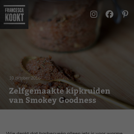
Ga
naar
de
inhoud
10 oktober 2016
Zelfgemaakte kipkruiden
van Smokey Goodness