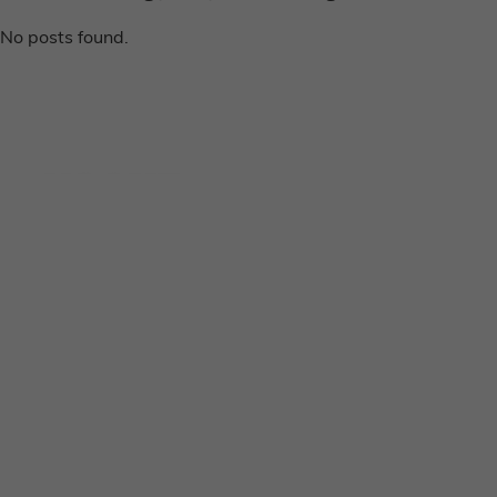
No posts found.
Disclaimer
Privacy voorwaarden
Contact
Instagram
Facebook
Pinterest