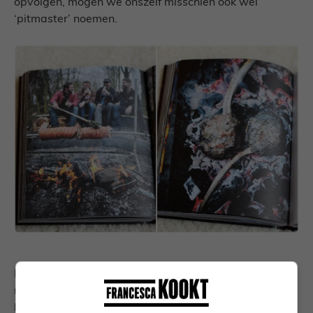
opvolgen, mogen we onszelf misschien ook wel
‘pitmaster’ noemen.
Na de eerste keer bladeren ging ik gelijk aan de slag
met de kipkruiden uit het boek. Dit potje staat in mijn
lade en komt er regelmatig uit. Ik heb er inmiddels ook