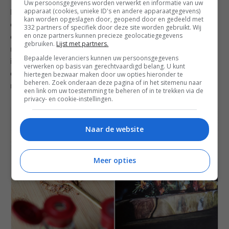
Uw persoonsgegevens worden verwerkt en informatie van uw
apparaat (cookies, unieke ID's en andere apparaatgegevens)
In het originele recept hoort ook nog 60 gr fruit-peper-
kan worden opgeslagen door, geopend door en gedeeld met
citroen (van Verstegen) en 50 gr kristalsuiker. De
332 partners of specifiek door deze site worden gebruikt. Wij
en onze partners kunnen precieze geolocatiegegevens
eerste had ik niet in huis en de tweede vond ik niet
gebruiken.
Lijst met partners.
nodig, omdat de eerste er niet in zit. Citroen in de rub
Bepaalde leveranciers kunnen uw persoonsgegevens
is wel zeer smakelijk, maar dat kun je ook bereiken
verwerken op basis van gerechtvaardigd belang. U kunt
door wat citroenschil te raspen als je de kip in de
hiertegen bezwaar maken door uw opties hieronder te
beheren. Zoek onderaan deze pagina of in het sitemenu naar
marinade legt.
een link om uw toestemming te beheren of in te trekken via de
privacy- en cookie-instellingen.
Naar de website
Meer opties