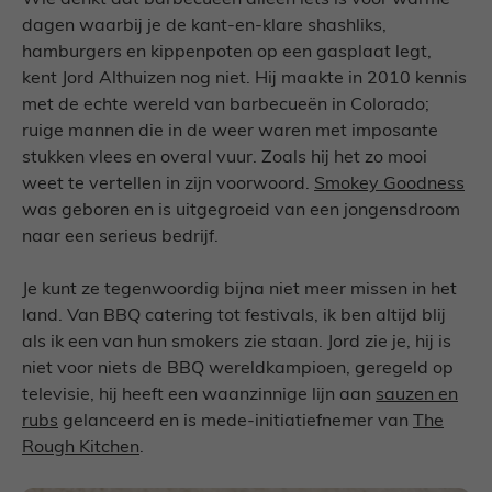
Wie denkt dat barbecueën alleen iets is voor warme
dagen waarbij je de kant-en-klare shashliks,
hamburgers en kippenpoten op een gasplaat legt,
kent Jord Althuizen nog niet. Hij maakte in 2010 kennis
met de echte wereld van barbecueën in Colorado;
ruige mannen die in de weer waren met imposante
stukken vlees en overal vuur. Zoals hij het zo mooi
weet te vertellen in zijn voorwoord.
Smokey Goodness
was geboren en is uitgegroeid van een jongensdroom
naar een serieus bedrijf.
Je kunt ze tegenwoordig bijna niet meer missen in het
land. Van BBQ catering tot festivals, ik ben altijd blij
als ik een van hun smokers zie staan. Jord zie je, hij is
niet voor niets de BBQ wereldkampioen, geregeld op
televisie, hij heeft een waanzinnige lijn aan
sauzen en
rubs
gelanceerd en is mede-initiatiefnemer van
The
Rough Kitchen
.