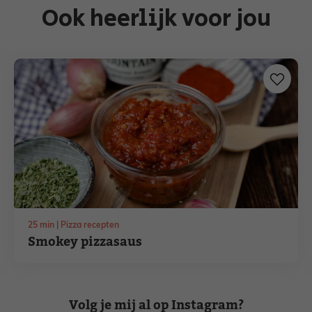
Ook heerlijk voor jou
minuten
25
min
Pizza recepten
Smokey pizzasaus
Volg je mij al op Instagram?