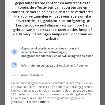
gepersonaliseerde content en advertenties te
In ons nieuwe huis en in de horeca.
tonen, de effectiviteit van advertenties en
content te meten en onze diensten te verbeteren.
Heb jij ook een ware
Hiervoor verzamelen wij gegevens zoals unieke
‘blogbijbel’ op je bureau staan
advertentie ID’s, geolocatie en surfgedrag. Je
kunt je cookie instellingen wijzigen door het
voor als je het even niet weet?
gebruik van onderstaande 'Meer opties' knop of
via 'Privacy instellingen aanpassen' onderaan de
Bestaan er ‘blogbijbels’? Ik heb een whatsapp-groep
website.
met een aantal andere foodbloggers en zij zijn mijn
Gepersonaliseerde advertenties en content,
blogbijbels. Altijd eerlijk, veel kennis en we misgunnen
advertentie- en contentmetingen,
elkaar niets, heel waardevol.
doelgroepenonderzoek en ontwikkeling van diensten
Welke bloggers inspireren jou?
Informatie op een apparaat opslaan en/of openen
Meer informatie
Stiekem lees ik heel weinig blogs. Vanwege tijd en ik
wil me niet teveel laten beïnvloeden door wat anderen
Uw persoonsgegevens worden verwerkt en informatie van uw
apparaat (cookies, unieke ID's en andere apparaatgegevens)
doen. Maar ik heb zeker een paar inspirerende
kan worden opgeslagen door, geopend door en gedeeld met
favorieten zoals
Uit Paulines Keuken
,
Liefde voor
332 partners of specifiek door deze site worden gebruikt. Wij
en onze partners kunnen precieze geolocatiegegevens
Lekkers
en
Made by Ellen
. Ik hou ook wel van een
gebruiken.
Lijst met partners.
beetje scherpte,
Jelmer de Boer
en
Koken met Karin