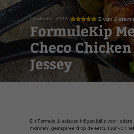
Gebak
Zoet
28 oktober 2022
5
van
2
stem
FormuleKip Me
Checo Chicken
Jessey
Dit Formule 1-seizoen krijgen jullie voor ieder
mannen’, geïnspireerd op de eetcultuur van he