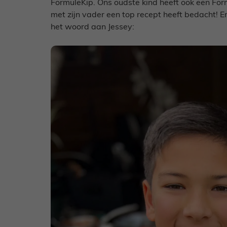
FormuleKip. Ons oudste kind heeft ook een Fo
met zijn vader een top recept heeft bedacht! E
het woord aan Jessey: