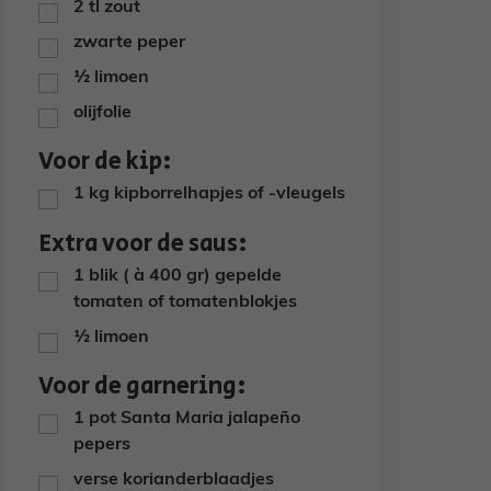
2
tl
zout
▢
zwarte peper
▢
½
limoen
▢
olijfolie
▢
Voor de kip:
1
kg
kipborrelhapjes of -vleugels
▢
Extra voor de saus:
1
blik ( à 400 gr)
gepelde
▢
tomaten of tomatenblokjes
½
limoen
▢
Voor de garnering:
1
pot
Santa Maria jalapeño
▢
pepers
verse korianderblaadjes
▢