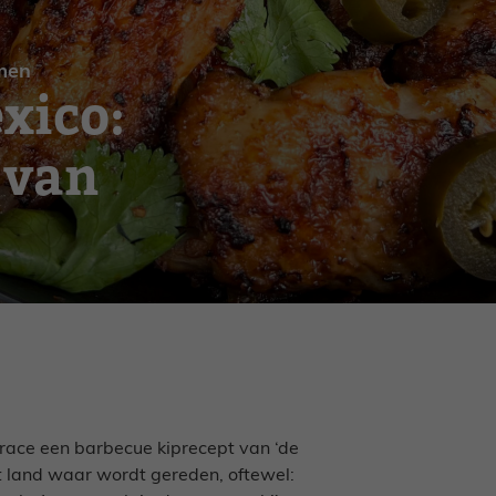
men
xico:
 van
e race een barbecue kiprecept van ‘de
t land waar wordt gereden, oftewel: