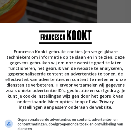
Francesca Kookt gebruikt cookies (en vergelijkbare
technieken) om informatie op te slaan en in te zien. Deze
gegevens gebruiken wij om onze website goed te laten
functioneren, het gebruik van de website te analyseren,
het weer zover, dan is de race van Mexico!
gepersonaliseerde content en advertenties te tonen, de
exicaanse kip.
effectiviteit van advertenties en content te meten en onze
diensten te verbeteren. Hiervoor verzamelen wij gegevens
zoals unieke advertentie ID’s, geolocatie en surfgedrag. Je
tle pepers in Adobo saus en we hebben
kunt je cookie instellingen wijzigen door het gebruik van
e van te maken, soft taco’s gemaakt met
onderstaande 'Meer opties' knop of via 'Privacy
instellingen aanpassen' onderaan de website.
Gepersonaliseerde advertenties en content, advertentie- en
winnen en het weekend is geslaagd met
contentmetingen, doelgroepenonderzoek en ontwikkeling van
diensten