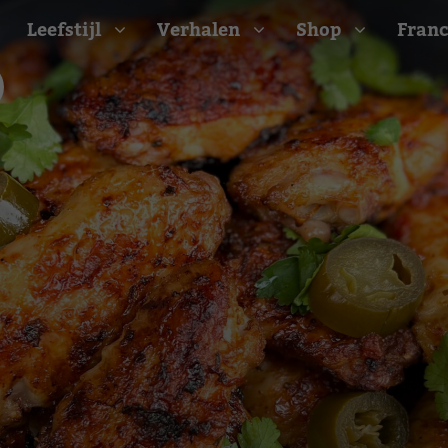
Leefstijl
Verhalen
Shop
Franc
Barbecue recepten
t
Camping recepten
e
Picknick recepten
Salade recepten
d
Zomer recepten
ijk
erraans
n
Bekijk alle recepten
arisch