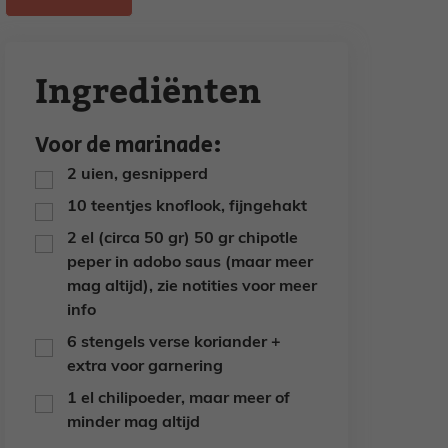
Ingrediënten
Voor de marinade:
2
uien,
gesnipperd
▢
10
teentjes
knoflook,
fijngehakt
▢
2
el (circa 50 gr)
50 gr chipotle
▢
peper in adobo saus
(maar meer
mag altijd), zie notities voor meer
info
6
stengels
verse koriander +
▢
extra voor garnering
1
el
chilipoeder,
maar meer of
▢
minder mag altijd