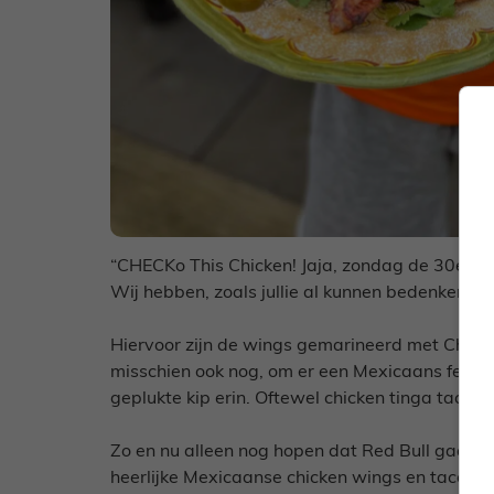
“CHECKo This Chicken! Jaja, zondag de 30e is 
Wij hebben, zoals jullie al kunnen bedenken, M
Hiervoor zijn de wings gemarineerd met Chipo
misschien ook nog, om er een Mexicaans feestj
geplukte kip erin. Oftewel chicken tinga taco’s.
Zo en nu alleen nog hopen dat Red Bull gaat 
heerlijke Mexicaanse chicken wings en taco’s!”