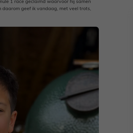
rmule 1 race geclaimd waarvoor hij samen
n daarom geef ik vandaag, met veel trots,