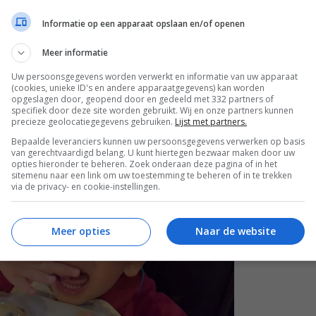
 voor reden dan ook niet zou gaan, we
Informatie op een apparaat opslaan en/of openen
ij en wij blij. Aan het einde van de avond
rote ogen aan zijn pure chocolade bol. Het
Meer informatie
tto.
Uw persoonsgegevens worden verwerkt en informatie van uw apparaat
(cookies, unieke ID's en andere apparaatgegevens) kan worden
opgeslagen door, geopend door en gedeeld met 332 partners of
specifiek door deze site worden gebruikt. Wij en onze partners kunnen
precieze geolocatiegegevens gebruiken.
Lijst met partners.
Bepaalde leveranciers kunnen uw persoonsgegevens verwerken op basis
van gerechtvaardigd belang. U kunt hiertegen bezwaar maken door uw
opties hieronder te beheren. Zoek onderaan deze pagina of in het
sitemenu naar een link om uw toestemming te beheren of in te trekken
via de privacy- en cookie-instellingen.
Meer opties
Naar de website