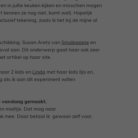
ven in jullie keuken kijken en misschien mogen
t kennen ze nog niet, komt wel). Hopelijk
clusief tekening, zoals ik het bij de mijne al
lschikking. Susan Aretz van
Smulpaapje
en
geval aan. Dit onderwerp gaat haar ook zeer
het artikel op haar site.
aar 2 kids en
Linda
met haar kids Ilja en,
g als ik aan dit experiment willen
den vandaag gemaakt.
een mailtje. Dat mag naar
ook mee. Daar betaal ik gewoon zelf voor,