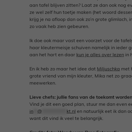
aan tafel blijven zitten? Laat ze dan ook nog e
ze wel zelf hun toetje maken (het woord desser
krijg je na afloop dan ook zo’n grote glimlach, in
zo vaak heb zien gebeuren.
Ik doe ook maar vast een voorzet voor de tafe
haar kleutermeisje schuiven namelijk in ieder 
aan het hart en daar
kun je alles over lezen
in 
En ik heb zo maar het idee dat
Miljuschka
met h
grote vriend van mijn kleuter, Mika net zo graa
meewerken.
Lieve chefs: jullie fans van de toekomt wor
Vind je dit een goed plan, stuur me dan even 
in
**
@
************
kt.nl
en natuurlijk eet ik dan 
want dit vind ik veel te belangrijk.