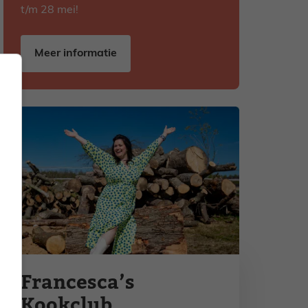
t/m 28 mei!
Meer informatie
Francesca’s
Kookclub