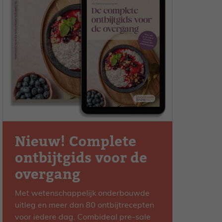
Nieuw! Complete
ontbijtgids voor de
overgang
Met wetenschappelijk onderbouwde
uitleg en meer dan 80 ontbijtrecepten
voor iedere dag. Combideal pre-sale