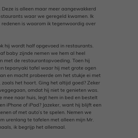
nen. Deze is alleen maar meer aangewakkerd
restaurants waar we geregeld kwamen. Ik
e redenen is waarom ik tegenwoordig over
ok hij wordt half opgevoed in restaurants.
anaf baby zijnde nemen we hem al heel
n met de restaurantopvoeding. Toen hij
 tepanyaki tafel waar hij met grote ogen
an en macht probeerde om het stukje ei met
 zoals het hoort. Ging het altijd goed? Zeker
 weggegaan, omdat hij niet te genieten was.
e mee naar huis, legt hem in bed en bestelt
 iPhone of iPad? Jazeker, want hij blijft een
tekenen of met auto’s te spelen. Nemen we
 om urenlang te tafelen met alleen mijn Mr.
ls, ik begrijp het allemaal.