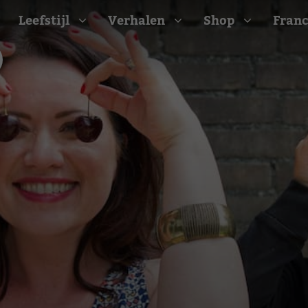
Leefstijl
Verhalen
Shop
Franc
Barbecue recepten
t
Camping recepten
e
Picknick recepten
Salade recepten
d
Zomer recepten
ijk
erraans
n
Bekijk alle recepten
arisch