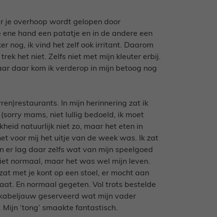
ar je overhoop wordt gelopen door
 ene hand een patatje en in de andere een
r nog, ik vind het zelf ook irritant. Daarom
ek het niet. Zelfs niet met mijn kleuter erbij.
ar daar kom ik verderop in mijn betoog nog
ren)restaurants. In mijn herinnering zat ik
(sorry mams, niet lullig bedoeld, ik moet
eid natuurlijk niet zo, maar het eten in
het voor mij het uitje van de week was. Ik zat
n er lag daar zelfs wat van mijn speelgoed
 niet normaal, maar het was wel mijn leven.
 zat met je kont op een stoel, er mocht aan
at. En normaal gegeten. Vol trots bestelde
je kabeljauw geserveerd wat mijn vader
 Mijn ‘tong’ smaakte fantastisch.