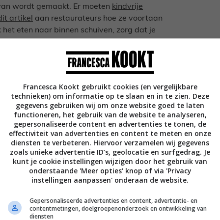
nt van wordt gemaakt. Er moeten
kindvrije
dit artikel
aan restaurateurs hoe ze voortaan
het eten naar binnen schuiven, zorg dat je
 geen kleurtjes of ballonnen, want daar
Francesca Kookt gebruikt cookies (en vergelijkbare
technieken) om informatie op te slaan en in te zien. Deze
axed in een restaurant zitten eten zoals de
gegevens gebruiken wij om onze website goed te laten
r. Maar een stukje opvoeding is daar
functioneren, het gebruik van de website te analyseren,
gepersonaliseerde content en advertenties te tonen, de
p een positief kritische manier mee omgaan.
effectiviteit van advertenties en content te meten en onze
rant in de Algarve en gaf bij de reservering
diensten te verbeteren. Hiervoor verzamelen wij gegevens
ndelijke dame aan de telefoon vertelde me
zoals unieke advertentie ID’s, geolocatie en surfgedrag. Je
eine kinderen. Ik was hierdoor zowel
kunt je cookie instellingen wijzigen door het gebruik van
onderstaande 'Meer opties' knop of via 'Privacy
om. Ze vertelde me dat ze geen patat en
instellingen aanpassen' onderaan de website.
rijk vonden dat de andere gasten geen
 zij een avondje uit gingen en daar ook
Gepersonaliseerde advertenties en content, advertentie- en
de haar uit dat we een kleine lekkerbek als
contentmetingen, doelgroepenonderzoek en ontwikkeling van
diensten
efde te zijn. We wilden hem gewoon laten