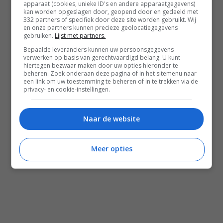
Word gratis lid
apparaat (cookies, unieke ID's en andere apparaatgegevens)
kan worden opgeslagen door, geopend door en gedeeld met
Recepten
332 partners of specifiek door deze site worden gebruikt. Wij
en onze partners kunnen precieze geolocatiegegevens
Leefstijl
gebruiken.
Lijst met partners.
Bepaalde leveranciers kunnen uw persoonsgegevens
Reizen
verwerken op basis van gerechtvaardigd belang. U kunt
hiertegen bezwaar maken door uw opties hieronder te
Shop Francesca Kookt boeken
beheren. Zoek onderaan deze pagina of in het sitemenu naar
een link om uw toestemming te beheren of in te trekken via de
Shop Voedzaam Leven Ontbijtgids
privacy- en cookie-instellingen.
Samenwerken
Naar de website
Zomer recepten
Salade recepten
Meer opties
Gezonde recepten
Meal prep recepten
Makkelijke recepten
Mediterraanse recepten