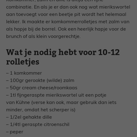
Komkommer, zalm en dille is altijd een fijne
combinatie. En als je er dan ook nog wat mierikswortel
aan toevoegt voor een beetje pit wordt het helemaal
lekker. Ik maakte er komkommerrolletjes met zalm van
als hapje bij de borrel. Ook een heerlijk hapje voor de
brunch of als klein voorgerechtje.
Wat je nodig hebt voor 10-12
rolletjes
– 1 komkommer
– 100gr gerookte (wilde) zalm
– 50gr cream cheese/roomkaas
– 1tl fijngeraspte mierikswortel uit een potje
van
Kühne
(verse kan ook, maar gebruik dan iets
minder, omdat het scherper is)
– 1/2el gehakte dille
– 1/4tl geraspte citroenschil
– peper