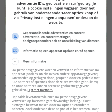
advertentie ID’s, geolocatie en surfgedrag. Je
kunt je cookie instellingen wijzigen door het
gebruik van onderstaande 'Meer opties' knop of
via 'Privacy instellingen aanpassen' onderaan de
website.
Gepersonaliseerde advertenties en content,
advertentie- en contentmetingen,
doelgroepenonderzoek en ontwikkeling van diensten
Informatie op een apparaat opslaan en/of openen
Volg Francesca Kookt! ook op
Facebook
,
Twitter
,
Meer informatie
Google+
,
Bloglovin’
of
Instagram
.
Uw persoonsgegevens worden verwerkt en informatie van uw
apparaat (cookies, unieke ID's en andere apparaatgegevens)
Categorieën
kan worden opgeslagen door, geopend door en gedeeld met
332 partners of specifiek door deze site worden gebruikt. Wij
Amuse recepten
,
Borrel recepten
,
Brunch
en onze partners kunnen precieze geolocatiegegevens
gebruiken.
Lijst met partners.
recepten
,
Hapjes recepten
,
Koolhydraatarme
Bepaalde leveranciers kunnen uw persoonsgegevens
recepten
,
Lente recepten
,
Makkelijke recepten
,
Pasen
verwerken op basis van gerechtvaardigd belang. U kunt
recepten
,
Voorgerecht recepten
,
Zomer recepten
hiertegen bezwaar maken door uw opties hieronder te
beheren. Zoek onderaan deze pagina of in het sitemenu naar