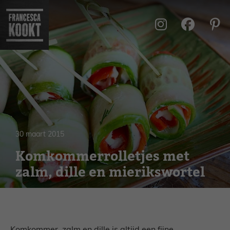
Ga
naar
de
inhoud
30 maart 2015
Komkommerrolletjes met
zalm, dille en mierikswortel