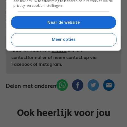
Tags
een link om uw toestemming te beheren of in te trekken via de
privacy- en cookie-instellingen.
Borrelplank
,
Dille
,
Gerookte
zalm
,
Komkommer
,
Mierikswortel
,
Recept
,
Roomkaas
Naar de website
(cream cheese)
Meer opties
Heb je een vraag over dit recept of over iets
anders? Stuur een
bericht
via het
contactformulier of neem contact op via
Facebook
of
Instagram
.
Delen met anderen
Ook heerlijk voor jou