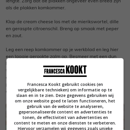
lengte. Zorg dat de plakken ongeveer even breed zijn
als de plakken komkommer.
Klop de cream cheese los met de mierikswortel, dille
en geraspte citroenschil. Breng op smaak met peper
en zout.
Leg een reep komkommer op je werkblad en leg hier
een laagje gerookte zalm op. Besmeer met een dun
laagje van het cream cheese mengsel. Rol daarna op
tot een rolletje. Druk niet te hard aan, want dan komt
al je vulling eruit aan de zijkanten. Steek er een
Francesca Kookt gebruikt cookies (en
prikkertje in en leg op een schaal. Herhaal dit voor de
vergelijkbare technieken) om informatie op te
overige rolletjes.
slaan en in te zien. Deze gegevens gebruiken wij
om onze website goed te laten functioneren, het
gebruik van de website te analyseren,
gepersonaliseerde content en advertenties te
tonen, de effectiviteit van advertenties en
content te meten en onze diensten te verbeteren.
Hiervoor verzamelen wij gegevens zoals unieke