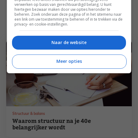
verwerken op basis van gerechtvaardigd belang. U kunt
hiertegen bezwaar maken door uw opties hieronder te
beheren. Zoek onderaan deze pagina of in het sitemenu naar
Andere blogs
een link om uw toestemming te beheren of in te trekken via de
privacy- en cookie-instellingen.
Naar de website
Meer opties
Structuur & balans
Waarom structuur na je 40e
belangrijker wordt