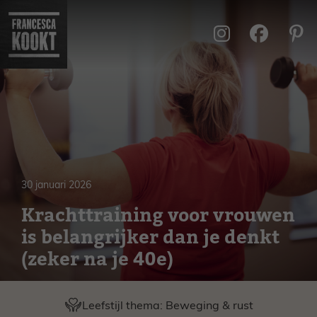
Ga
naar
de
inhoud
30 januari 2026
Krachttraining voor vrouwen
is belangrijker dan je denkt
(zeker na je 40e)
Leefstijl thema:
Beweging & rust