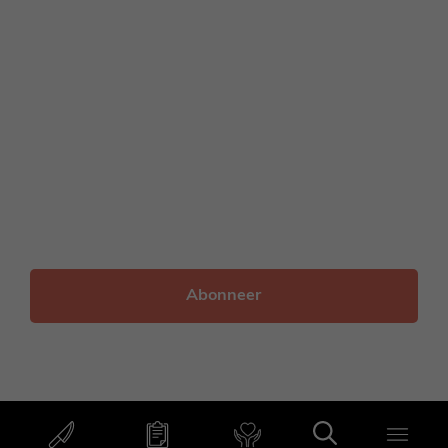
Voornaam
Achternaam
E-
mailadres
© 2012 - 2026 Francesca Kookt
onderhoud door
onlinio