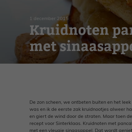
Gebak
Zoet
1 december 2015
Kruidnoten pa
met sinaasappe
De zon scheen, we ontbeten buiten en het leek 
was en ik de eerste zak kruidnootjes alweer had
en giert de wind door de straten. Maar toen de
recept voor Sinterklaas. Kruidnoten met pancake
met een vleugje sinaasappel. Dat wordt geniet