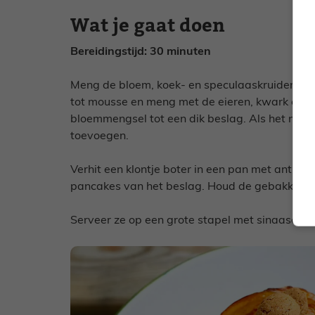
Wat je gaat doen
Bereidingstijd: 30 minuten
Meng de bloem, koek- en speculaaskruiden, ba
tot mousse en meng met de eieren, kwark en 
bloemmengsel tot een dik beslag. Als het nog t
toevoegen.
Verhit een klontje boter in een pan met antiaan
pancakes van het beslag. Houd de gebakken p
Serveer ze op een grote stapel met sinaasappel