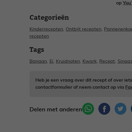
op
You
Categorieën
Kinderrecepten
,
Ontbijt recepten
,
Pannenenkoe
recepten
Tags
Banaan
,
Ei
,
Kruidnoten
,
Kwark
,
Recept
,
Sinaa
Heb je een vraag over dit recept of over ie
contactformulier of neem contact op via
Fa
Delen met anderen