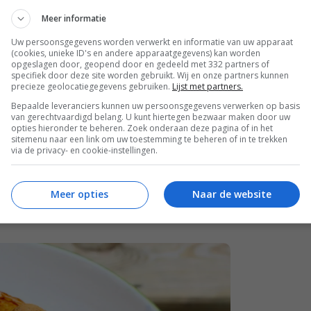
Meer informatie
Uw persoonsgegevens worden verwerkt en informatie van uw apparaat
(cookies, unieke ID's en andere apparaatgegevens) kan worden
opgeslagen door, geopend door en gedeeld met 332 partners of
specifiek door deze site worden gebruikt. Wij en onze partners kunnen
kpoeder en zout in een kom. Prak de banaan
precieze geolocatiegegevens gebruiken.
Lijst met partners.
sinaasappelrasp. Schep daarna door het
Bepaalde leveranciers kunnen uw persoonsgegevens verwerken op basis
van gerechtvaardigd belang. U kunt hiertegen bezwaar maken door uw
e vloeibaar is, kun je wat extra kwark
opties hieronder te beheren. Zoek onderaan deze pagina of in het
sitemenu naar een link om uw toestemming te beheren of in te trekken
via de privacy- en cookie-instellingen.
baklaag en bak hierin circa 8 dikke
ancakes tussentijds warm.
Meer opties
Naar de website
gelei en strooi er royaal kruidnoten over.