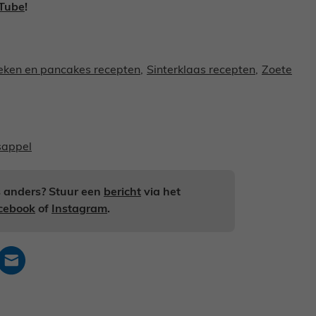
Tube
!
ken en pancakes recepten
,
Sinterklaas recepten
,
Zoete
sappel
ts anders? Stuur een
bericht
via het
cebook
of
Instagram
.