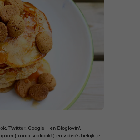
ook
,
Twitter
,
Google+
en
Bloglovin’
.
agram
(francescakookt) en video’s bekijk je