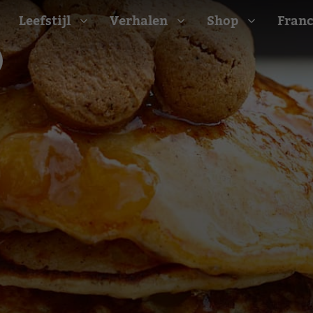
Leefstijl
Verhalen
Shop
Franc
Barbecue recepten
t
Camping recepten
e
Picknick recepten
Salade recepten
d
Zomer recepten
ijk
erraans
n
Bekijk alle recepten
arisch