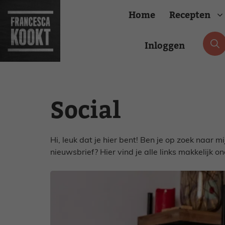
Ga
Home
Recepten
naar
de
inhoud
Inloggen
Ontbijt
Borrel
Brunch
Budge
Social
Lunch
Famili
Hapje
Feest
Drankje
Gezon
Hi, leuk dat je hier bent! Ben je op zoek naar 
nieuwsbrief? Hier vind je alle links makkelijk on
Amuse
Makkel
Voorgerecht
Medit
Hoofdgerecht
Oven
Bijgerecht
Vega
Nagerecht
Veget