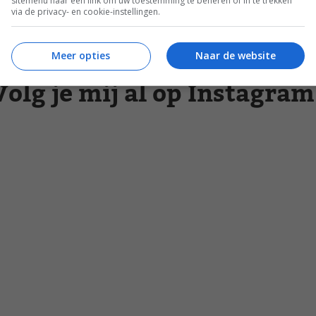
sitemenu naar een link om uw toestemming te beheren of in te trekken
via de privacy- en cookie-instellingen.
Meer opties
Naar de website
Volg je mij al op Instagram
Zomer recepten
 lid
Salade recepten
Gezonde recepten
Meal prep recepten
Makkelijke recepten