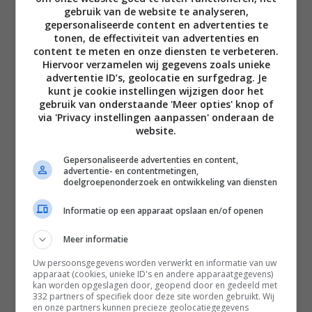
gebruik van de website te analyseren,
gepersonaliseerde content en advertenties te
tonen, de effectiviteit van advertenties en
content te meten en onze diensten te verbeteren.
Hiervoor verzamelen wij gegevens zoals unieke
advertentie ID’s, geolocatie en surfgedrag. Je
Disclaimer
kunt je cookie instellingen wijzigen door het
gebruik van onderstaande 'Meer opties' knop of
Privacy voorwaarden
via 'Privacy instellingen aanpassen' onderaan de
Contact
website.
Instagram
Facebook
Pinterest
Gepersonaliseerde advertenties en content,
advertentie- en contentmetingen,
doelgroepenonderzoek en ontwikkeling van diensten
Home
Informatie op een apparaat opslaan en/of openen
Word gratis lid
Meer informatie
Recepten
Uw persoonsgegevens worden verwerkt en informatie van uw
apparaat (cookies, unieke ID's en andere apparaatgegevens)
Leefstijl
kan worden opgeslagen door, geopend door en gedeeld met
332 partners of specifiek door deze site worden gebruikt. Wij
Reizen
en onze partners kunnen precieze geolocatiegegevens