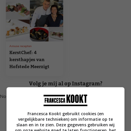
Amuse recepten
KerstChef: 4
kersthapjes van
Hofstede Meerzigt
Volg je mij al op Instagram?
No posts found.
Francesca Kookt gebruikt cookies (en
vergelijkbare technieken) om informatie op te
slaan en in te zien. Deze gegevens gebruiken wij
om onze website goed te laten functioneren, het