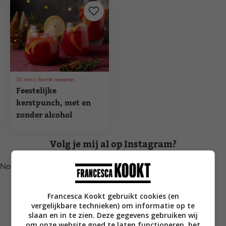
15
min
Borrel recepten
Feestelijke
kerstpunch, met en
zonder alcohol
Volg je mij al op Instagram?
No posts found.
Francesca Kookt gebruikt cookies (en
vergelijkbare technieken) om informatie op te
slaan en in te zien. Deze gegevens gebruiken wij
om onze website goed te laten functioneren, het