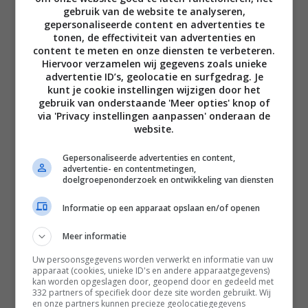
gebruik van de website te analyseren,
gepersonaliseerde content en advertenties te
tonen, de effectiviteit van advertenties en
content te meten en onze diensten te verbeteren.
Hiervoor verzamelen wij gegevens zoals unieke
advertentie ID’s, geolocatie en surfgedrag. Je
Disclaimer
kunt je cookie instellingen wijzigen door het
gebruik van onderstaande 'Meer opties' knop of
Privacy voorwaarden
via 'Privacy instellingen aanpassen' onderaan de
Contact
website.
Instagram
Facebook
Pinterest
Gepersonaliseerde advertenties en content,
advertentie- en contentmetingen,
doelgroepenonderzoek en ontwikkeling van diensten
Home
Informatie op een apparaat opslaan en/of openen
Word gratis lid
Meer informatie
Recepten
Uw persoonsgegevens worden verwerkt en informatie van uw
apparaat (cookies, unieke ID's en andere apparaatgegevens)
Leefstijl
kan worden opgeslagen door, geopend door en gedeeld met
332 partners of specifiek door deze site worden gebruikt. Wij
Reizen
en onze partners kunnen precieze geolocatiegegevens