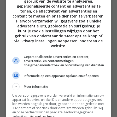
gebruik van de website te analyseren,
gepersonaliseerde content en advertenties te
tonen, de effectiviteit van advertenties en
content te meten en onze diensten te verbeteren.
Hiervoor verzamelen wij gegevens zoals unieke
Disclaimer
advertentie ID’s, geolocatie en surfgedrag. Je
kunt je cookie instellingen wijzigen door het
Privacy voorwaarden
gebruik van onderstaande 'Meer opties' knop of
via 'Privacy instellingen aanpassen' onderaan de
Contact
website.
Instagram
Facebook
Pinterest
Gepersonaliseerde advertenties en content,
advertentie- en contentmetingen,
doelgroepenonderzoek en ontwikkeling van diensten
Home
Informatie op een apparaat opslaan en/of openen
Word gratis lid
Meer informatie
Recepten
Uw persoonsgegevens worden verwerkt en informatie van uw
Leefstijl
apparaat (cookies, unieke ID's en andere apparaatgegevens)
kan worden opgeslagen door, geopend door en gedeeld met
Reizen
332 partners of specifiek door deze site worden gebruikt. Wij
en onze partners kunnen precieze geolocatiegegevens
Shop Francesca Kookt boeken
gebruiken.
Lijst met partners.