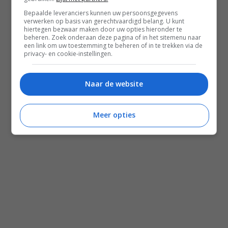
Shop Voedzaam Leven Ontbijtgids
Bepaalde leveranciers kunnen uw persoonsgegevens
verwerken op basis van gerechtvaardigd belang. U kunt
Samenwerken
hiertegen bezwaar maken door uw opties hieronder te
beheren. Zoek onderaan deze pagina of in het sitemenu naar
een link om uw toestemming te beheren of in te trekken via de
privacy- en cookie-instellingen.
Zomer recepten
Salade recepten
Naar de website
Gezonde recepten
Meal prep recepten
Meer opties
Makkelijke recepten
Mediterraanse recepten
Familie recepten
Alle recepten
Nieuwsbrief