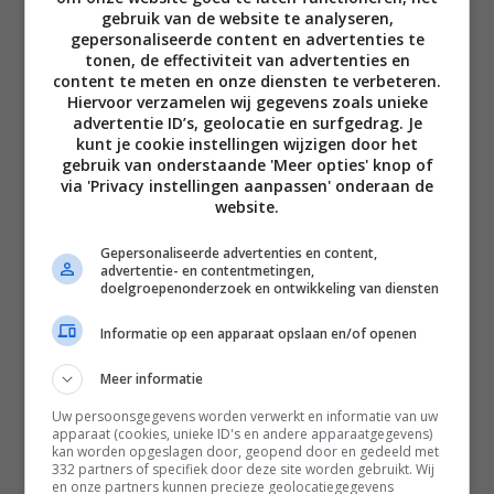
gebruik van de website te analyseren,
gepersonaliseerde content en advertenties te
tonen, de effectiviteit van advertenties en
content te meten en onze diensten te verbeteren.
Hiervoor verzamelen wij gegevens zoals unieke
advertentie ID’s, geolocatie en surfgedrag. Je
Disclaimer
kunt je cookie instellingen wijzigen door het
gebruik van onderstaande 'Meer opties' knop of
Privacy voorwaarden
via 'Privacy instellingen aanpassen' onderaan de
Contact
website.
Instagram
Facebook
Pinterest
Gepersonaliseerde advertenties en content,
advertentie- en contentmetingen,
doelgroepenonderzoek en ontwikkeling van diensten
Home
Informatie op een apparaat opslaan en/of openen
Word gratis lid
Meer informatie
Recepten
Uw persoonsgegevens worden verwerkt en informatie van uw
apparaat (cookies, unieke ID's en andere apparaatgegevens)
Leefstijl
kan worden opgeslagen door, geopend door en gedeeld met
332 partners of specifiek door deze site worden gebruikt. Wij
Reizen
en onze partners kunnen precieze geolocatiegegevens