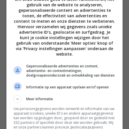
gebruik van de website te analyseren,
gepersonaliseerde content en advertenties te
tonen, de effectiviteit van advertenties en
content te meten en onze diensten te verbeteren.
Hiervoor verzamelen wij gegevens zoals unieke
advertentie ID’s, geolocatie en surfgedrag. Je
Disclaimer
kunt je cookie instellingen wijzigen door het
gebruik van onderstaande 'Meer opties' knop of
Privacy voorwaarden
via 'Privacy instellingen aanpassen' onderaan de
Contact
website.
Instagram
Facebook
Pinterest
Gepersonaliseerde advertenties en content,
advertentie- en contentmetingen,
doelgroepenonderzoek en ontwikkeling van diensten
Home
Informatie op een apparaat opslaan en/of openen
Word gratis lid
Meer informatie
Recepten
Uw persoonsgegevens worden verwerkt en informatie van uw
apparaat (cookies, unieke ID's en andere apparaatgegevens)
Leefstijl
kan worden opgeslagen door, geopend door en gedeeld met
332 partners of specifiek door deze site worden gebruikt. Wij
Reizen
en onze partners kunnen precieze geolocatiegegevens