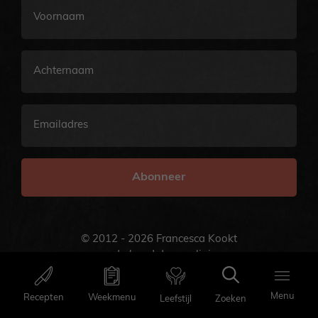
Voornaam
Achternaam
E-
mailadres
© 2012 - 2026 Francesca Kookt
onderhoud door
onlinio
Menu
Menu
Recepten
Weekmenu
Recepten
Weekmenu
Zoeken
Leefstijl
Favorieten
Zoeken