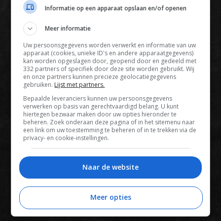
Informatie op een apparaat opslaan en/of openen
Privacy voorwaarden
Contact
Meer informatie
Uw persoonsgegevens worden verwerkt en informatie van uw
Instagram
Facebook
Pinterest
apparaat (cookies, unieke ID's en andere apparaatgegevens)
kan worden opgeslagen door, geopend door en gedeeld met
332 partners of specifiek door deze site worden gebruikt. Wij
en onze partners kunnen precieze geolocatiegegevens
gebruiken.
Lijst met partners.
Home
Bepaalde leveranciers kunnen uw persoonsgegevens
Word gratis lid
verwerken op basis van gerechtvaardigd belang. U kunt
hiertegen bezwaar maken door uw opties hieronder te
Recepten
beheren. Zoek onderaan deze pagina of in het sitemenu naar
een link om uw toestemming te beheren of in te trekken via de
Leefstijl
privacy- en cookie-instellingen.
Reizen
Shop Francesca Kookt boeken
Naar de website
Shop Voedzaam Leven Ontbijtgids
Meer opties
Samenwerken