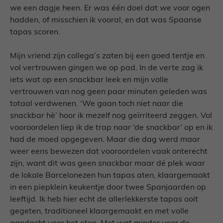
we een dagje heen. Er was één doel dat we voor ogen
hadden, of misschien ik vooral, en dat was Spaanse
tapas scoren.
Mijn vriend zijn collega’s zaten bij een goed tentje en
vol vertrouwen gingen we op pad. In de verte zag ik
iets wat op een snackbar leek en mijn volle
vertrouwen van nog geen paar minuten geleden was
totaal verdwenen. ‘We gaan toch niet naar die
snackbar hè’ hoor ik mezelf nog geïrriteerd zeggen. Vol
vooroordelen liep ik de trap naar ‘de snackbar’ op en ik
had de moed opgegeven. Maar die dag werd maar
weer eens bewezen dat vooroordelen vaak onterecht
zijn, want dit was geen snackbar maar dé plek waar
de lokale Barcelonezen hun tapas aten, klaargemaakt
in een piepklein keukentje door twee Spanjaarden op
leeftijd. Ik heb hier echt de allerlekkerste tapas ooit
gegeten, traditioneel klaargemaakt en met volle