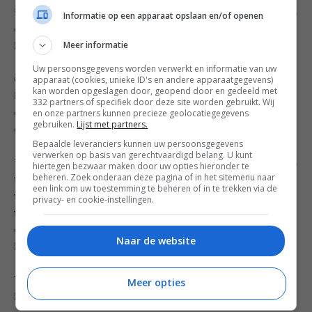
5. Laat de kroketvulling even afkoelen en zet daarna in
Informatie op een apparaat opslaan en/of openen
een afgedekte kom een nacht in de koelkast om op te
Meer informatie
laten stijven.
Uw persoonsgegevens worden verwerkt en informatie van uw
apparaat (cookies, unieke ID's en andere apparaatgegevens)
6. Zet in drie bakjes de bloem, ei en paneermeel klaar.
kan worden opgeslagen door, geopend door en gedeeld met
Maak de kroketjes door de vulling deze met je handen
332 partners of specifiek door deze site worden gebruikt. Wij
en onze partners kunnen precieze geolocatiegegevens
op met een spuitzak te vormen. Haal deze vervolgens
gebruiken.
Lijst met partners.
door de bloem, ei en als laatst het paneermeel.
Bepaalde leveranciers kunnen uw persoonsgegevens
verwerken op basis van gerechtvaardigd belang. U kunt
7. Verhit in een wat hogere pan de olie om in te frituren
hiertegen bezwaar maken door uw opties hieronder te
beheren. Zoek onderaan deze pagina of in het sitemenu naar
tot zo’n 160 graden. Laat een aantal kroketten
een link om uw toestemming te beheren of in te trekken via de
voorzichtig met een schuimspaan in de olie zakken en
privacy- en cookie-instellingen.
frituur deze in zo’n 2-3 minuten bruin. Laat vervolgens
even uitlekken op wat keukenpapier en dan zijn ze
Naar de website
klaar om te serveren.
Tip: de saus van de patatas bravas smaken hier ook
Meer opties
heel lekker bij