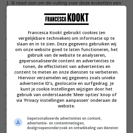
1. Ik raad aan om de vulling voor deze kroketten een
dag van tevoren te maken, het deeg moet namelijk vrij
lang opstijven in de koelkast.
2. Verwarm de boter en de olijfolie in een medium
Francesca Kookt gebruikt cookies (en
vergelijkbare technieken) om informatie op te
koekenpan op medium hoog voor.
slaan en in te zien. Deze gegevens gebruiken wij
om onze website goed te laten functioneren, het
3. Voeg de ui toe en fruit deze in een paar minuten
gebruik van de website te analyseren,
gepersonaliseerde content en advertenties te
aan, voeg wat zout en peper toe en vervolgens de
tonen, de effectiviteit van advertenties en
Serrano ham snippers. Bak deze ongeveer een halve
content te meten en onze diensten te verbeteren.
minuut mee.
Hiervoor verzamelen wij gegevens zoals unieke
advertentie ID’s, geolocatie en surfgedrag. Je
kunt je cookie instellingen wijzigen door het
4. Voeg nu de bloem toe en blijf goed roeren, anders
gebruik van onderstaande 'Meer opties' knop of
brand de bloem aan. Zet eventueel het vuur wat lager.
via 'Privacy instellingen aanpassen' onderaan de
Zodra de bloem wat bruin wordt van kleur voeg je de
website.
melk in kleine hoeveelheden toe. Blijf constant roeren
totdat je alle melk hebt toegevoegd. Dit duurt in totaal
Gepersonaliseerde advertenties en content,
advertentie- en contentmetingen,
ongeveer 10 minuten.
doelgroepenonderzoek en ontwikkeling van diensten