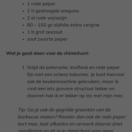
1 rode peper
1 tl gedroogde oregano
2 el rode wijnazijn
80 – 100 gr olijfolie extra vergine
1 tl grof zeezout
snuf zwarte peper
Wat je gaat doen voor de chimichurri
Snijd de peterselie, knoflook en rode peper
fijn met een scherp koksmes. Je kunt hiervoor
ook de keukenmachine gebruiken, maar ik
vind een iets grovere structuur lekker en
daarom hak ik er lekker op los met mijn mes.
Tip: Ga je ook de gegrilde groenten van de
barbecue maken? Rooster dan ook de rode peper
kort mee, laat afkoelen en verwerk daarna (met
zaadlijsten en al) in je chimichurri voor meer