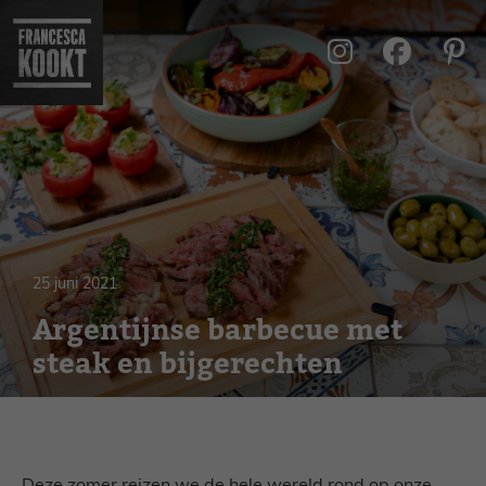
Ga
naar
de
inhoud
25 juni 2021
Argentijnse barbecue met
steak en bijgerechten