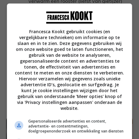
verwarm een rooster (liefst van gietijzer)
mee.
Leg de bavette op het rooster en plaats er
een kerntemperatuurmeter in. Grill tot een
Francesca Kookt gebruikt cookies (en
kerntemperatuur van 54 graden, sluit steeds
vergelijkbare technieken) om informatie op te
het deksel, en draai af en toe om. Als je de
slaan en in te zien. Deze gegevens gebruiken wij
bavette tijdens het draaien een kwartslag
om onze website goed te laten functioneren, het
draait, krijg je mooie grillstrepen. Haal
gebruik van de website te analyseren,
gepersonaliseerde content en advertenties te
daarna van het rooster en laat de bavette
tonen, de effectiviteit van advertenties en
nog 10 minuten rusten onder folie.
content te meten en onze diensten te verbeteren.
Snijd de bavette dwars op de draad (dit zijn
Hiervoor verzamelen wij gegevens zoals unieke
de spiervezels en door ze tegen de draad te
advertentie ID’s, geolocatie en surfgedrag. Je
kunt je cookie instellingen wijzigen door het
snijden, is het vlees malser) in dunne plakken
gebruik van onderstaande 'Meer opties' knop of
en serveer met chimichurri (zie recept
via 'Privacy instellingen aanpassen' onderaan de
hieronder).
website.
Gepersonaliseerde advertenties en content,
advertentie- en contentmetingen,
doelgroepenonderzoek en ontwikkeling van diensten