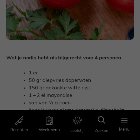
Wat je nodig hebt als bijgerecht voor 4 personen
1 ei
50 gr diepvries doperwten
150 gr gekookte witte rijst
1 – 2 el mayonaise
sap van ½ citroen
handje verse platte peterselie, fijngehakt
zout
zwarte peper
Menu
Menu
Recepten
Weekmenu
Recepten
Weekmenu
Zoeken
Leefstijl
Favorieten
Zoeken
4 stevige trostomaten