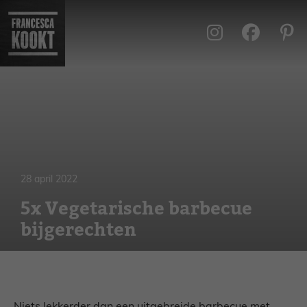
Ga
naar
de
inhoud
28 april 2022
5x Vegetarische barbecue
bijgerechten