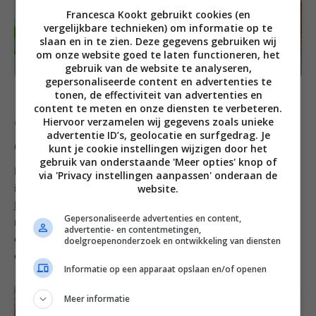
Francesca Kookt gebruikt cookies (en
vergelijkbare technieken) om informatie op te
slaan en in te zien. Deze gegevens gebruiken wij
om onze website goed te laten functioneren, het
gebruik van de website te analyseren,
gepersonaliseerde content en advertenties te
tonen, de effectiviteit van advertenties en
content te meten en onze diensten te verbeteren.
Gegrilde groenten met olijfolie
Hiervoor verzamelen wij gegevens zoals unieke
advertentie ID’s, geolocatie en surfgedrag. Je
en verse kruiden
kunt je cookie instellingen wijzigen door het
gebruik van onderstaande 'Meer opties' knop of
De gegrilde groenten mogen natuurlijk niet ontbreken
via 'Privacy instellingen aanpassen' onderaan de
website.
in dit lijstje met vegetarische barbecue bijgerechten.
Dit is toch wel mijn favoriete bereiding
. Na het grillen
Gepersonaliseerde advertenties en content,
maak ik de groenten af met een flinke scheut olijfolie
advertentie- en contentmetingen,
extra vergine, zeezout flakes en verse kruiden zoals
doelgroepenonderzoek en ontwikkeling van diensten
oregeno en tijm.
Informatie op een apparaat opslaan en/of openen
Meer informatie