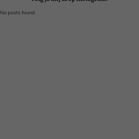
No posts found.
Disclaimer
Privacy voorwaarden
Contact
Instagram
Facebook
Pinterest