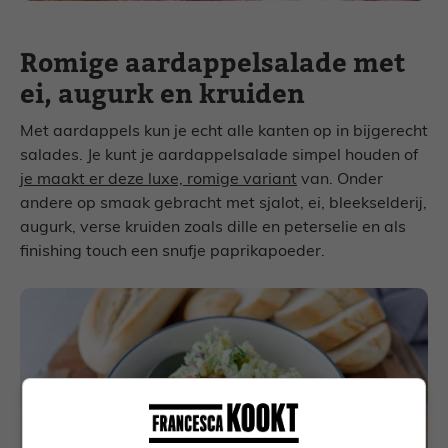
Romige aardappelsalade met
ei, augurk en kruiden
Met aardappels kun je echt alle kanten op in bijgerecht
salades. Je kunt je aardappelsalade simpel houden of
je maakt er deze luxe, romige variant
van. Onder
andere op smaak gebracht met sjalot, ei, bleekselderij,
augurk, verse kruiden zoals dille en peterselie en als
finishing touch een snufje paprikapoeder.