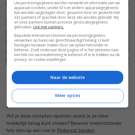
Uw persoonsgegevens worden verwerkt en informatie van uw
apparaat (cookies, unieke ID's en andere apparaatgegevens)
kan worden opgeslagen door, geopend door en gedeeld met
332 partners of specifiek door deze site worden gebruikt. Wij
en onze partners kunnen precieze geolocatiegegevens
gebruiken.
Lijst met partners.
Bepaalde leveranciers kunnen uw persoonsgegevens
verwerken op basis van gerechtvaardigd belang. U kunt
hiertegen bezwaar maken door uw opties hieronder te
beheren. Zoek onderaan deze pagina of in het sitemenu naar
een link om uw toestemming te beheren of in te trekken via de
privacy- en cookie-instellingen.
Naar de website
Bewaar deze vegetarische
barbecue recepten op
Meer opties
Pinterest
Wil je deze recepten opslaan zodat je ze later
makkelijk terug kunt vinden? Bewaar onderstaande
foto dan op een van je
Pinterest borden
.