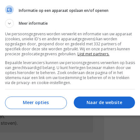
Informatie op een apparaat opslaan en/of openen
een braad- of hapjespan op middellaag
an. Fruit de ui en knoflook voor een paar
Meer informatie
Uw persoonsgegevens worden verwerkt en informatie van uw apparaat
iment toe en bak 1 minuut mee. Roer de
(cookies, unieke ID's en andere apparaatgegevens) kan worden
opgeslagen door, geopend door en gedeeld met 332 partners of
p hoog vuur. Roer daarbij regelmatig en
specifiek door deze site worden gebruikt. Wij en onze partners kunnen
gine te droog wordt.
precieze geolocatiegegevens gebruiken.
Lijst met partners.
Bepaalde leveranciers kunnen uw persoonsgegevens verwerken op basis
en roer de rode kidneybonen erdoor. Laat
van gerechtvaardigd belang. U kunt hiertegen bezwaar maken door uw
 de deksel schuin op de pan en roer af en
opties hieronder te beheren. Zoek onderaan deze pagina of in het
sitemenu naar een link om uw toestemming te beheren of in te trekken
op smaak met zout of peper.
via de privacy- en cookie-instellingen.
der, witte rijst en/of naan.
Meer opties
Naar de website
en.
 stoven).