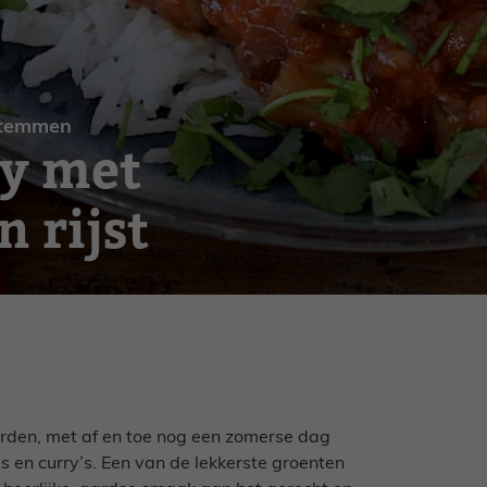
temmen
y met
 rijst
rden, met af en toe nog een zomerse dag
s en curry’s. Een van de lekkerste groenten