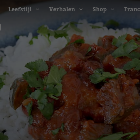
Leefstijl
Verhalen
Shop
Franc
Barbecue recepten
t
Camping recepten
e
Picknick recepten
Salade recepten
d
Zomer recepten
ijk
erraans
n
Bekijk alle recepten
arisch