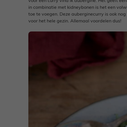
voor een curry vind ik aubergine. Het geeft ee
in combinatie met kidneybonen is het een volw
toe te voegen. Deze auberginecurry is ook nog
voor het hele gezin. Allemaal voordelen dus!