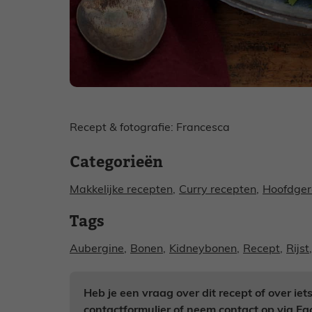
Recept & fotografie: Francesca
Categorieën
Makkelijke recepten
,
Curry recepten
,
Hoofdger
Tags
Aubergine
,
Bonen
,
Kidneybonen
,
Recept
,
Rijst
,
Heb je een vraag over dit recept of over ie
contactformulier of neem contact op via
Fa