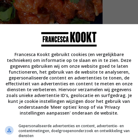
Francesca Kookt gebruikt cookies (en vergelijkbare
technieken) om informatie op te slaan en in te zien. Deze
gegevens gebruiken wij om onze website goed te laten
functioneren, het gebruik van de website te analyseren,
gepersonaliseerde content en advertenties te tonen, de
effectiviteit van advertenties en content te meten en onze
diensten te verbeteren. Hiervoor verzamelen wij gegevens
zoals unieke advertentie ID’s, geolocatie en surfgedrag. Je
minuten
30
min
kunt je cookie instellingen wijzigen door het gebruik van
onderstaande 'Meer opties' knop of via 'Privacy
instellingen aanpassen' onderaan de website.
t een flinke hoeveelheid zout in een
Gepersonaliseerde advertenties en content, advertentie- en
contentmetingen, doelgroepenonderzoek en ontwikkeling van
t vocht uit de aubergines kan worden
diensten
. Laat uitlekken in het vergiet.