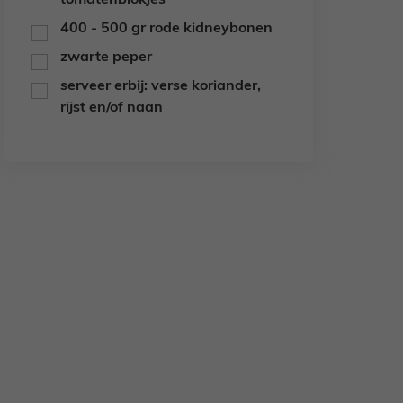
tomatenblokjes
400 - 500 gr
rode kidneybonen
▢
zwarte peper
▢
serveer erbij: verse koriander,
▢
rijst en/of naan