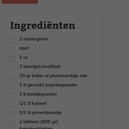
Ingrediënten
2
aubergines
▢
zout
▢
1
ui
▢
3
teentjes
knoflook
▢
20
gr
boter
of plantaardige olie
▢
1
tl
gerookt paprikapoeder
▢
1
tl
komijnpoeder
▢
1/2
tl
kaneel
▢
1/2
tl
pimentpoeder
▢
2
blikken
(800 gr)
▢