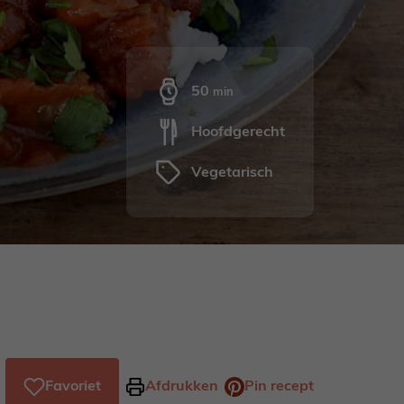
minuten
50
min
Hoofdgerecht
Vegetarisch
Favoriet
Afdrukken
Pin recept