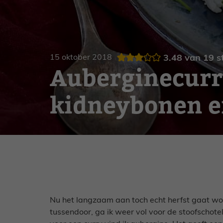
Gebak
Zoet
15 oktober 2018
3.48
van
19
s
Auberginecurr
kidneybonen en
Nu het langzaam aan toch echt herfst gaat wo
tussendoor, ga ik weer vol voor de stoofschotel