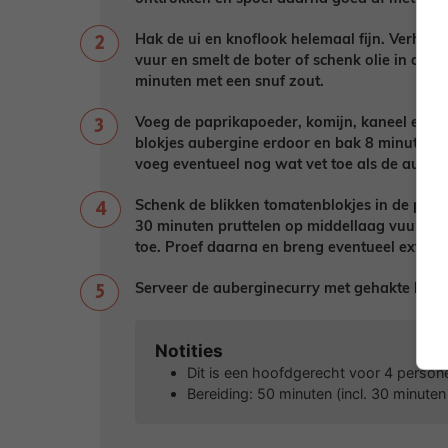
Hak de ui en knoflook helemaal fijn. Verhit 
vuur en smelt de boter of schenk olie in de p
minuten met een snuf zout.
Voeg de paprikapoeder, komijn, kaneel en p
blokjes aubergine erdoor en bak 8 minuten o
voeg eventueel nog wat vet toe als de auber
Schenk de blikken tomatenblokjes in de pan 
30 minuten pruttelen op middellaag vuur met
toe. Proef daarna en breng eventueel extra 
Serveer de auberginecurry met gehakte korian
Notities
Dit is een hoofdgerecht voor 4 person
Bereiding: 50 minuten (incl. 30 minuten