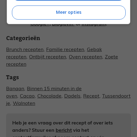
Meer opties
Volg Francesca Kookt! ook op
Facebook
,
Twitter
,
Google+
,
Bloglovin’
of
Instagram
.
Categorieën
Brunch recepten
,
Familie recepten
,
Gebak
recepten
,
Ontbijt recepten
,
Oven recepten
,
Zoete
recepten
Tags
Banaan
,
Binnen 15 minuten in de
oven
,
Cacao
,
Chocolade
,
Dadels
,
Recept
,
Tussendoort
je
,
Walnoten
Heb je een vraag over dit recept of over iets
anders? Stuur een
bericht
via het