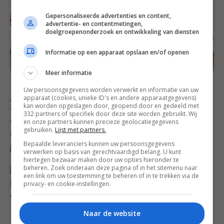
Gepersonaliseerde advertenties en content,
advertentie- en contentmetingen,
doelgroepenonderzoek en ontwikkeling van diensten
Informatie op een apparaat opslaan en/of openen
Meer informatie
Uw persoonsgegevens worden verwerkt en informatie van uw
apparaat (cookies, unieke ID's en andere apparaatgegevens)
Bewaar dit recept op Pinterest!
kan worden opgeslagen door, geopend door en gedeeld met
332 partners of specifiek door deze site worden gebruikt. Wij
en onze partners kunnen precieze geolocatiegegevens
Wil je dit recept opslaan zodat je ‘m later makkelijk
gebruiken.
Lijst met partners.
terug kunt vinden? Bewaar deze foto dan op een van
Bepaalde leveranciers kunnen uw persoonsgegevens
je Pinterest borden.
verwerken op basis van gerechtvaardigd belang. U kunt
hiertegen bezwaar maken door uw opties hieronder te
beheren. Zoek onderaan deze pagina of in het sitemenu naar
een link om uw toestemming te beheren of in te trekken via de
privacy- en cookie-instellingen.
Naar de website