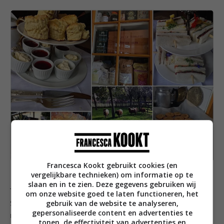
Francesca Kookt gebruikt cookies (en
vergelijkbare technieken) om informatie op te
slaan en in te zien. Deze gegevens gebruiken wij
Terwijl wij nog aan onze sandwiches zaten bakte
om onze website goed te laten functioneren, het
gebruik van de website te analyseren,
Suzanne de scones in de keuken, want volgens haar
gepersonaliseerde content en advertenties te
moeten ze direct uit de oven komen. Nou, geloof me,
tonen, de effectiviteit van advertenties en