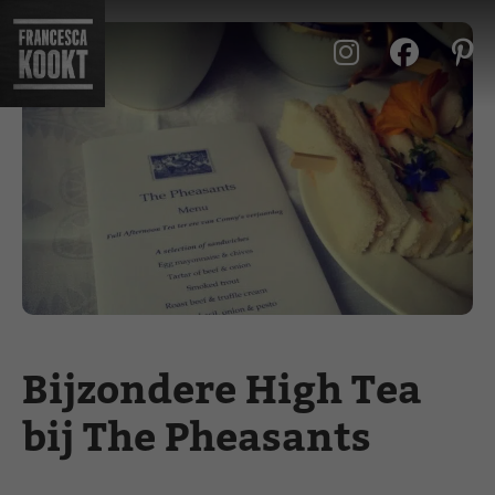
Ga
naar
de
inhoud
Bijzondere High Tea
bij The Pheasants