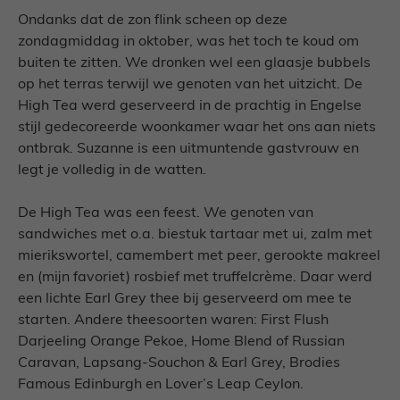
Ondanks dat de zon flink scheen op deze
zondagmiddag in oktober, was het toch te koud om
buiten te zitten. We dronken wel een glaasje bubbels
op het terras terwijl we genoten van het uitzicht. De
High Tea werd geserveerd in de prachtig in Engelse
stijl gedecoreerde woonkamer waar het ons aan niets
ontbrak. Suzanne is een uitmuntende gastvrouw en
legt je volledig in de watten.
De High Tea was een feest. We genoten van
sandwiches met o.a. biestuk tartaar met ui, zalm met
mierikswortel, camembert met peer, gerookte makreel
en (mijn favoriet) rosbief met truffelcrème. Daar werd
een lichte Earl Grey thee bij geserveerd om mee te
starten. Andere theesoorten waren: First Flush
Darjeeling Orange Pekoe, Home Blend of Russian
Caravan, Lapsang-Souchon & Earl Grey, Brodies
Famous Edinburgh en Lover’s Leap Ceylon.