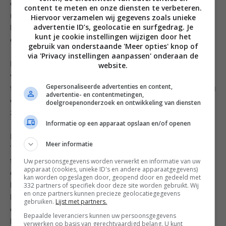
daar had ze helemaal gelijk in. Toen ik mijn bordje met
content te meten en onze diensten te verbeteren.
nog warme scone, Devonshire clotted cream en
Hiervoor verzamelen wij gegevens zoals unieke
advertentie ID’s, geolocatie en surfgedrag. Je
homemade jam voor mijn neus had was ik een heel
kunt je cookie instellingen wijzigen door het
gelukkig mens.
gebruik van onderstaande 'Meer opties' knop of
via 'Privacy instellingen aanpassen' onderaan de
En er was nog meer voor ons in petto, zoals een
website.
walnoten karameltaart, een citroentaart met
Gepersonaliseerde advertenties en content,
frambozen (fan-tas-tisch!) en voor de weinigen die nog
advertentie- en contentmetingen,
een gaatje over hadden waren er ook nog
doelgroepenonderzoek en ontwikkeling van diensten
zelfgemaakte gemberkoekjes.
Informatie op een apparaat opslaan en/of openen
Ik was enorm onder de indruk van deze High Tea bij
Meer informatie
The Pheasants. Wat een gastvrijheid, decor en
Uw persoonsgegevens worden verwerkt en informatie van uw
fantastische gerechten en theesoorten. En ook echt
apparaat (cookies, unieke ID's en andere apparaatgegevens)
authentiek Engels, dat maakt de ervaring dubbel zo
kan worden opgeslagen door, geopend door en gedeeld met
332 partners of specifiek door deze site worden gebruikt. Wij
bijzonder. Ik raad iedereen aan om eens een High Tea
en onze partners kunnen precieze geolocatiegegevens
bij Suzanne te ervaren. In de herfst/winter bij haar in
gebruiken.
Lijst met partners.
de woonkamer of in de lente/zomer in de mooie tuin. In
Bepaalde leveranciers kunnen uw persoonsgegevens
het theehuisje of direct onder de fruitbomen aan lange
verwerken op basis van gerechtvaardigd belang. U kunt