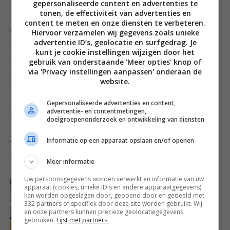
gepersonaliseerde content en advertenties te
·
Add the foie gras to the blender and blend again.
tonen, de effectiviteit van advertenties en
·
When all the ingredients are well blended, put
content te meten en onze diensten te verbeteren.
Hiervoor verzamelen wij gegevens zoals unieke
them in a big pan, add the juice from the meat and the
advertentie ID’s, geolocatie en surfgedrag. Je
vegetables. Add 200 ml of milk. Cook about 10
kunt je cookie instellingen wijzigen door het
minutes.
gebruik van onderstaande 'Meer opties' knop of
via 'Privacy instellingen aanpassen' onderaan de
website.
Pasta for the canelons:
·
Boil water in a big pan. Add the pasta and salt.
Gepersonaliseerde advertenties en content,
Cook about 10 minutes (depends on the brand of the
advertentie- en contentmetingen,
canelons).
doelgroepenonderzoek en ontwikkeling van diensten
·
When the pasta is ready, place the pasta on a big
Informatie op een apparaat opslaan en/of openen
table, put the filling on the pasta and make canelon
rolls. Put the canelons in a baking tray.
Meer informatie
Uw persoonsgegevens worden verwerkt en informatie van uw
apparaat (cookies, unieke ID's en andere apparaatgegevens)
kan worden opgeslagen door, geopend door en gedeeld met
332 partners of specifiek door deze site worden gebruikt. Wij
en onze partners kunnen precieze geolocatiegegevens
gebruiken.
Lijst met partners.