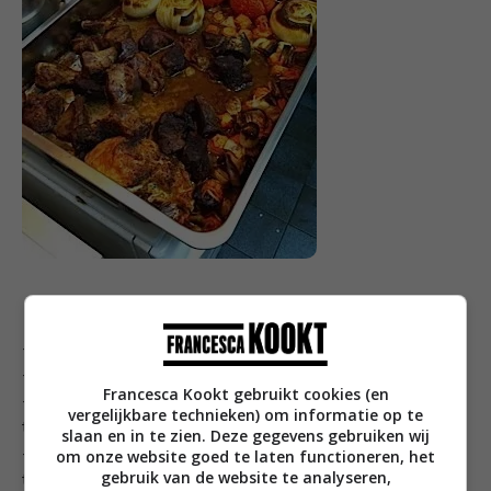
·
Stir again all the ingredients.
·
Bake another 30 minutes at 150 degrees.
Francesca Kookt gebruikt cookies (en
·
Put all the ingredients (meat and vegetables) in
vergelijkbare technieken) om informatie op te
the meat blender and blend.
slaan en in te zien. Deze gegevens gebruiken wij
om onze website goed te laten functioneren, het
·
Make the bread wet with a little bit of milk, add to
gebruik van de website te analyseren,
the blender.