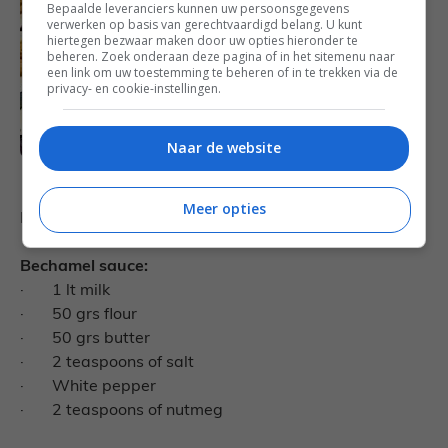
Bepaalde leveranciers kunnen uw persoonsgegevens
verwerken op basis van gerechtvaardigd belang. U kunt
hiertegen bezwaar maken door uw opties hieronder te
beheren. Zoek onderaan deze pagina of in het sitemenu naar
een link om uw toestemming te beheren of in te trekken via de
privacy- en cookie-instellingen.
Naar de website
Meer opties
Now you can do the Bechamel.
Bechamel sauce:
·
1 lt milk
·
50 grs flour
·
50 grs butter
·
2 teaspoons of salt
·
White pepper
·
2 teaspoons of nutmeg