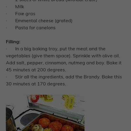
·
2 slices of white bread (without crust)
·
Milk
·
Foie gras
·
Emmental cheese (grated)
·
Pasta for canelons
Filling:
·
In a big baking tray, put the meat and the
vegetables (give them space). Sprinkle with olive oil.
Add salt, pepper, cinnamon, nutmeg and bay. Bake it
45 minutes at 200 degrees.
·
Stir all the ingredients, add the Brandy. Bake this
30 minutes at 170 degrees.