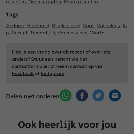
recepten
,
Oven recepten
,
Pasta recepten
Tags
Andorra
,
Bechamel
,
Bleekselderij
,
Kaas
,
Kalfsvlees
,
Ki
p
,
Recept
,
Tomaat
,
Ui
,
Varkensvlees
,
Wortel
Heb je een vraag over dit recept of over iets
anders? Stuur een
bericht
via het
contactformulier of neem contact op via
Facebook
of
Instagram
.
Delen met anderen
Ook heerlijk voor jou