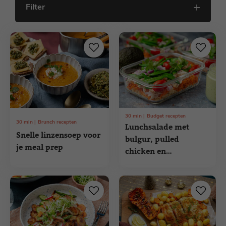
Filter
30
min
Budget recepten
30
min
Brunch recepten
Lunchsalade met
Snelle linzensoep voor
bulgur, pulled
je meal prep
chicken en
avocadodressing