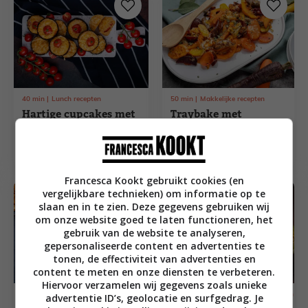
40
min
Lunch recepten
50
min
Makkelijke recepten
Hartige cupcakes met
Traybake met
Honingtomaten voor
pompoen, worstjes en
in de lunchtrommel
saliekruim
Francesca Kookt gebruikt cookies (en
vergelijkbare technieken) om informatie op te
slaan en in te zien. Deze gegevens gebruiken wij
om onze website goed te laten functioneren, het
gebruik van de website te analyseren,
gepersonaliseerde content en advertenties te
tonen, de effectiviteit van advertenties en
content te meten en onze diensten te verbeteren.
Hiervoor verzamelen wij gegevens zoals unieke
1
uur
10
min
Hoofdgerecht recepten
1
uur
30
min
Hoofdgerecht recepten
advertentie ID’s, geolocatie en surfgedrag. Je