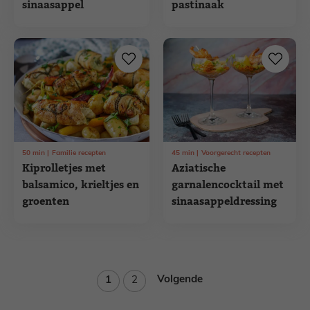
sinaasappel
pastinaak
50
min
Familie recepten
45
min
Voorgerecht recepten
Kiprolletjes met
Aziatische
balsamico, krieltjes en
garnalencocktail met
groenten
sinaasappeldressing
Pagina
Pagina
Volgende
1
2