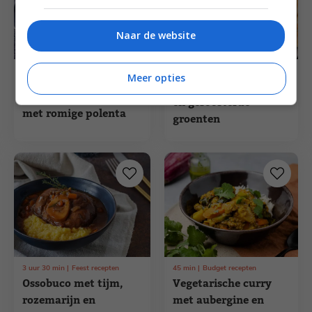
Naar de website
Borrel recepten
Meer opties
50
min
Budget recepten
Yoghurtdip met tahin
Paddenstoelenstoof
en geroosterde
met romige polenta
groenten
3
uur
30
min
Feest recepten
45
min
Budget recepten
Ossobuco met tijm,
Vegetarische curry
rozemarijn en
met aubergine en