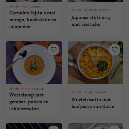
30
min
Feest recepten
35
min
Aziatische recepten
Garnalen fajita’s met
Japanse stijl curry
mango, koolsalade en
met vissticks
jalapeños
45
min
Brunch recepten
35
min
Budget recepten
Wortelsoep met
Wortelrisotto met
gember, paksoi en
loofpesto van Karin
kikkererwten