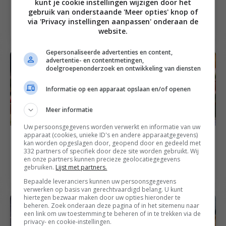
Thaise curry met
Gezonde lasagne met
kunt je cookie instellingen wijzigen door het
gebruik van onderstaande 'Meer opties' knop of
paksoi, kipballetjes en
extra groenten en
via 'Privacy instellingen aanpassen' onderaan de
cashew
vezels
website.
Gepersonaliseerde advertenties en content,
advertentie- en contentmetingen,
doelgroepenonderzoek en ontwikkeling van diensten
Informatie op een apparaat opslaan en/of openen
Meer informatie
Uw persoonsgegevens worden verwerkt en informatie van uw
apparaat (cookies, unieke ID's en andere apparaatgegevens)
30
min
Bijgerecht recepten
25
min
Amuse recepten
kan worden opgeslagen door, geopend door en gedeeld met
Aardappel
332 partners of specifiek door deze site worden gebruikt. Wij
Vegan paté met
kerstboompjes met
en onze partners kunnen precieze geolocatiegegevens
pistache
gebruiken.
Lijst met partners.
rozemarijn aioli
Bepaalde leveranciers kunnen uw persoonsgegevens
verwerken op basis van gerechtvaardigd belang. U kunt
hiertegen bezwaar maken door uw opties hieronder te
beheren. Zoek onderaan deze pagina of in het sitemenu naar
een link om uw toestemming te beheren of in te trekken via de
privacy- en cookie-instellingen.