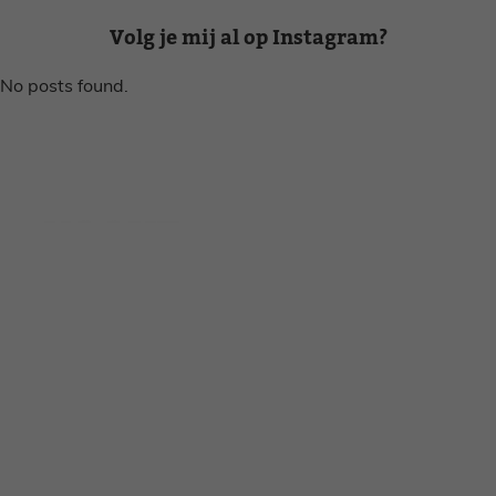
Volg je mij al op Instagram?
No posts found.
Disclaimer
Privacy voorwaarden
Contact
Instagram
Facebook
Pinterest