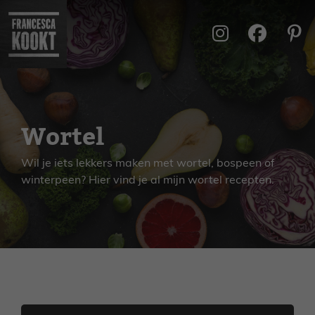
Ga
naar
de
inhoud
Wortel
Wil je iets lekkers maken met wortel, bospeen of
winterpeen? Hier vind je al mijn wortel recepten.