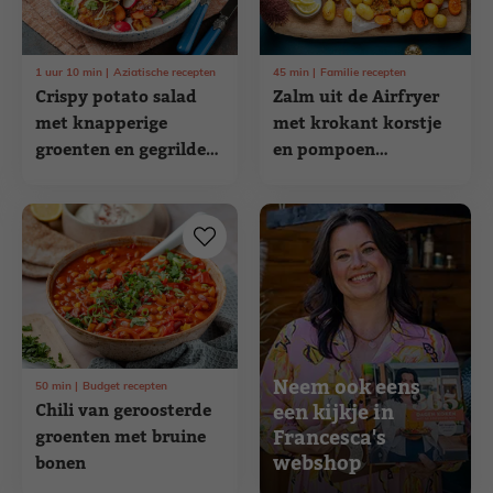
1
uur
10
min
Aziatische recepten
45
min
Familie recepten
Crispy potato salad
Zalm uit de Airfryer
met knapperige
met krokant korstje
groenten en gegrilde
en pompoen
kip
hasselback
Neem ook eens
50
min
Budget recepten
Chili van geroosterde
een kijkje in
Francesca's
groenten met bruine
webshop
bonen