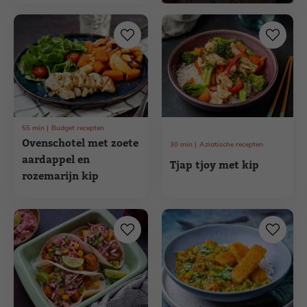
55
min
Budget recepten
Ovenschotel met zoete
30
min
Aziatische recepten
aardappel en
Tjap tjoy met kip
rozemarijn kip