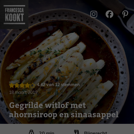
Ga
naar
de
inhoud
4.42
van
12
stemmen
18 maart 2019
Gegrilde witlof met
ahornsiroop en sinaasappel
minuten
20
min
Bijgerecht