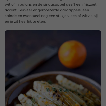
witlof in balans en de sinaasappel geeft een friszoet
accent. Serveer er geroosterde aardappels, een
salade en eventueel nog een stukje vlees of witvis bij
en je zit heerlijk te eten.