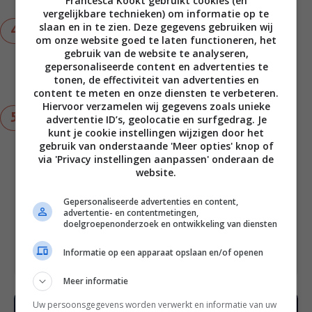
Francesca Kookt gebruikt cookies (en
zout.
vergelijkbare technieken) om informatie op te
slaan en in te zien. Deze gegevens gebruiken wij
Flip de kwarten witlof op de laatste zijde en
om onze website goed te laten functioneren, het
sprenkel de dressing er gelijkmatig over. Zet het
gebruik van de website te analyseren,
vuur wat lager en dek de pan af met een deksel
gepersonaliseerde content en advertenties te
of aluminiumfolie. Laat nog 5 - 8 minuten garen
tonen, de effectiviteit van advertenties en
tot de witlof beetgaar is.
content te meten en onze diensten te verbeteren.
Hiervoor verzamelen wij gegevens zoals unieke
Serveer de gegrilde witlof op een schaal en
advertentie ID’s, geolocatie en surfgedrag. Je
garneer met wat extra sinaasappelrasp en een
kunt je cookie instellingen wijzigen door het
gebruik van onderstaande 'Meer opties' knop of
snufje zwarte peper.
via 'Privacy instellingen aanpassen' onderaan de
website.
Notities
Gepersonaliseerde advertenties en content,
Met dit recept maak je een bijgerecht
advertentie- en contentmetingen,
dat voldoende is voor 4 personen.
doelgroepenonderzoek en ontwikkeling van diensten
De bereiding duurt in totaal 20 minuten.
Informatie op een apparaat opslaan en/of openen
Meer informatie
Uw persoonsgegevens worden verwerkt en informatie van uw