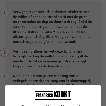
Verwijder eventueel de buitenste bladeren van
de witlof of spoel de stronken af met de punt
naar beneden en dep ze daarna droog. Snijd de
stronken in de lengte in 4 kwarten en laat de
onderkant eraan zitten. Anders vallen ze uit
elkaar tijdens het grillen. Meng de kwarten met
een scheutje bakolijfolie in een schaal.
Verhit een grillpan en vet deze licht in met
bakolijfolie. Leg de witlof in de pan en grill de
eerste zijde tot deze mooie grillstrepen krijgt.
Leg ze daarna op de tweede zijde.
Klop in de tussentijd een dressing van 3
eetlepels ahornsiroop, rasp van ½ sinaasappel,
sap van ½ sinaasappel en 1 el olijfolie extra
vergine. Rits de blaadjes van de takjes tijm en
pers het teentje knoflook uit. Roer dit door de
dressing en breng goed op smaak met peper en