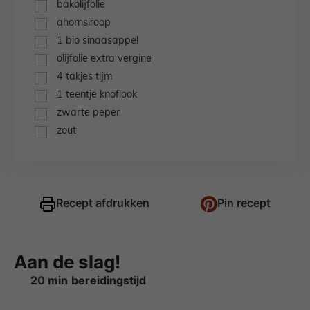
▢
bakolijfolie
▢
ahornsiroop
▢
1
bio sinaasappel
▢
olijfolie extra vergine
▢
4
takjes
tijm
▢
1
teentje
knoflook
▢
zwarte peper
▢
zout
Recept afdrukken
Pin recept
Aan de slag!
minuten
20
min