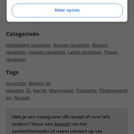
voorgerechtje tijdens het paasdiner.
Meer opties
Recept & fotografie: Dominique
Categorieën
Makkelijke recepten
,
Amuse recepten
,
Brunch
recepten
,
Hapjes recepten
,
Lente recepten
,
Pasen
recepten
Tags
Avocado
,
Binnen 30
minuten
,
Ei
,
Kerrie
,
Mayonaise
,
Pancetta
,
Pijnboompitt
en
,
Recept
Heb je een vraag over dit recept of over iets
anders? Stuur een
bericht
via het
contactformulier of neem contact op via