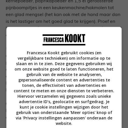
kerriepoeder, paprikapoeder en 1,5 el geroosterde
pijnboompitjes in een keukenmachine/hakmolen tot
een glad mengsel (het kan ook met de hand maar dan
is het lastiger om het goed glad te krijgen). Proef en
breng op smaak met peper, zout en eventueel nog wat
extra azijn of specerijen.
5. Meng voor de eitjes met avocado crème de
Francesca Kookt gebruikt cookies (en
avocado, 3 vullingen van de eieren en de uitgebakken
vergelijkbare technieken) om informatie op te
pancetta (houdt een klein beetje apart voor de
slaan en in te zien. Deze gegevens gebruiken wij
om onze website goed te laten functioneren, het
garnering) in een keukenmachine/hakmolen tot een
gebruik van de website te analyseren,
glad mengsel (het kan ook met de hand maar dan is
gepersonaliseerde content en advertenties te
het lastiger om het goed glad te krijgen). Proef en
tonen, de effectiviteit van advertenties en
breng op smaak met peper en zout.
content te meten en onze diensten te verbeteren.
Hiervoor verzamelen wij gegevens zoals unieke
advertentie ID’s, geolocatie en surfgedrag. Je
6. Zet de eieren in hun dopjes. Vul een spuitzak met
kunt je cookie instellingen wijzigen door het
kartelmond met de avocado crème en vul hiermee drie
gebruik van onderstaande 'Meer opties' knop of
via 'Privacy instellingen aanpassen' onderaan de
eitjes. Garneer met nog wat pancetta.
website.