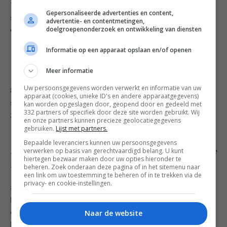
7. Vul een andere spuitzak met een (grote) ronde
Gepersonaliseerde advertenties en content,
spuitmond met de kerriemayonaise en vul de eitjes
advertentie- en contentmetingen,
doelgroepenonderzoek en ontwikkeling van diensten
ermee. Garneer met wat pijnboompitjes en bieslook.
Informatie op een apparaat opslaan en/of openen
Tip: Heb je geen spuitzakken? Je kunt de eitjes
uiteraard ook vullen met een klein lepeltje.
Meer informatie
Uw persoonsgegevens worden verwerkt en informatie van uw
8. Plaats de eitjes in eierdoppen of in deze leuke
apparaat (cookies, unieke ID's en andere apparaatgegevens)
stenen eierdoos die we bij Blokker hebben gekocht. Nu
kan worden opgeslagen door, geopend door en gedeeld met
332 partners of specifiek door deze site worden gebruikt. Wij
zijn je eitjes klaar om lekker uit te lepelen!
en onze partners kunnen precieze geolocatiegegevens
gebruiken.
Lijst met partners.
Variatietip: als hapje bij de borrel zou je de eitjes ook
Bepaalde leveranciers kunnen uw persoonsgegevens
verwerken op basis van gerechtvaardigd belang. U kunt
kunnen pellen, halveren en dan vullen. Serveer de halve
hiertegen bezwaar maken door uw opties hieronder te
gevulde eitjes dan op een mooie schaal.
beheren. Zoek onderaan deze pagina of in het sitemenu naar
een link om uw toestemming te beheren of in te trekken via de
privacy- en cookie-instellingen.
#heledagdoorpasen: Deze gevulde eitjes met
kerriemayonaise en avocado crème passen perfect bij
Naar de website
de paasbrunch, maar kun je ook zo omtoveren tot
borrelhapjes of je serveert een eitje als amuse of