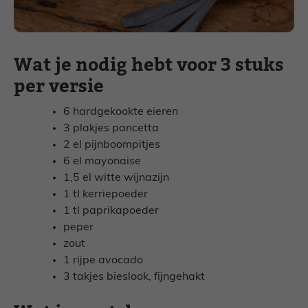
Wat je nodig hebt voor 3 stuks
per versie
6 hardgekookte eieren
3 plakjes pancetta
2 el pijnboompitjes
6 el mayonaise
1,5 el witte wijnazijn
1 tl kerriepoeder
1 tl paprikapoeder
peper
zout
1 rijpe avocado
3 takjes bieslook, fijngehakt