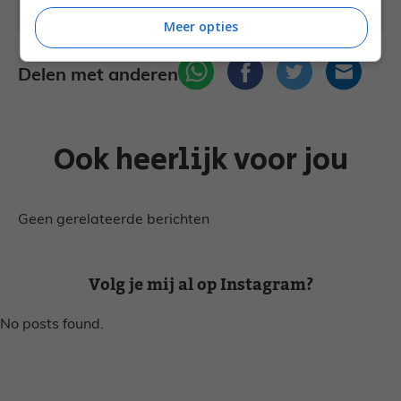
Facebook
of
Instagram
.
Meer opties
Delen met anderen
Ook heerlijk voor jou
Geen gerelateerde berichten
Volg je mij al op Instagram?
No posts found.