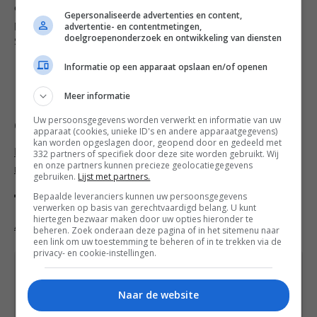
eventueel extra olijfolie erbij. Breng op smaak met
Gepersonaliseerde advertenties en content,
peper en zout en roer de ringetjes lente ui erdoor.
advertentie- en contentmetingen,
doelgroepenonderzoek en ontwikkeling van diensten
Serveer direct.
Informatie op een apparaat opslaan en/of openen
Volg Francesca Kookt! ook op
Facebook
,
Twitter
,
Google+
,
Bloglovin’
of
Instagram
.
Meer informatie
Uw persoonsgegevens worden verwerkt en informatie van uw
Categorieën
apparaat (cookies, unieke ID's en andere apparaatgegevens)
kan worden opgeslagen door, geopend door en gedeeld met
Bijgerecht recepten
,
Vegan recepten
,
Vegetarische
332 partners of specifiek door deze site worden gebruikt. Wij
en onze partners kunnen precieze geolocatiegegevens
recepten
gebruiken.
Lijst met partners.
Bepaalde leveranciers kunnen uw persoonsgegevens
Tags
verwerken op basis van gerechtvaardigd belang. U kunt
hiertegen bezwaar maken door uw opties hieronder te
Aardappel
,
Lente ui (bosui)
,
Recept
beheren. Zoek onderaan deze pagina of in het sitemenu naar
een link om uw toestemming te beheren of in te trekken via de
privacy- en cookie-instellingen.
Heb je een vraag over dit recept of over iets
anders? Stuur een
bericht
via het
Naar de website
contactformulier of neem contact op via