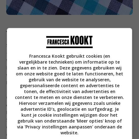
Wat je gaat doen
Schil de aardappels, snijd ze in kleinere blokjes
(ongeveer zelfde grootte) en doe ze samen met de
Francesca Kookt gebruikt cookies (en
teentjes knoflook in een grote pan met water en zout.
vergelijkbare technieken) om informatie op te
slaan en in te zien. Deze gegevens gebruiken wij
Breng aan de kook en laat circa 20 minuten koken
om onze website goed te laten functioneren, het
totdat ze gaar zijn. Check even met een vork om te
gebruik van de website te analyseren,
kijken of ze gelijk doorbreken en dus gaar zijn.
gepersonaliseerde content en advertenties te
tonen, de effectiviteit van advertenties en
content te meten en onze diensten te verbeteren.
Giet de aardappels af en laat ze nog even
Hiervoor verzamelen wij gegevens zoals unieke
droogstomen in dezelfde pan. De teentjes knoflook
advertentie ID’s, geolocatie en surfgedrag. Je
horen hier ook bij, want die ga je zo mee stampen.
kunt je cookie instellingen wijzigen door het
Schenk de olijfolie in de pan erbij en begin te stampen.
gebruik van onderstaande 'Meer opties' knop of
via 'Privacy instellingen aanpassen' onderaan de
Gewoon met een pureestamper en lekker grof dus.
website.
Check of de puree romig genoeg is (proef) en schenk