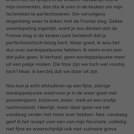
Ik ben niet zo fijntjes in de keuken. Natuurlijk heb ik
mijn momenten, dan sta ik uren in de keuken om mijn
technieken te perfectioneren. Om vervolgens
dagenlang weer te koken met de Franse slag. Gekke
woordspeling eigenlijk, want je zou denken dat de
Franse slag in de keuken juist betekent dat je
perfectionistisch bezig bent. Maar goed, ik wou het
dus over aardappelpuree hebben. Ik neem even aan
dat jullie geen, ik herhaal, geen aardappelpuree meer
uit een pakje maken. Die fase zijn we toch wel voorbij
toch? Mooi, ik ben blij dat we daar uit zijn.
Nou kun je echt afstuderen op een fijne, zalvige
aardappelpuree waarvoor je in de weer gaat met
pureeknijpers, bolzeven, boter, melk en een snufje
nootmuskaat. Heerlijk, maar daar gaan we het
vandaag verder niet meer over hebben. Nee, vandaag
geef ik het recept voor een van mijn favoriete, volledig
niet fijne en waarschijnlijk ook niet-culinaire grove