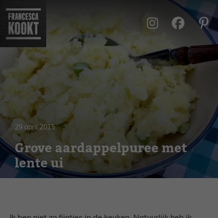
Ga
naar
de
inhoud
29 april 2015
Grove aardappelpuree met
lente ui