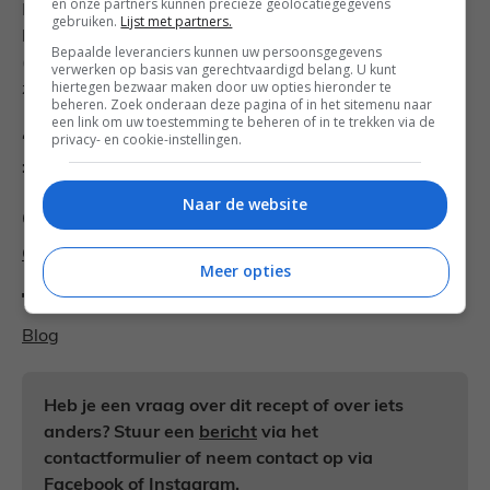
en onze partners kunnen precieze geolocatiegegevens
Ik hoop dat ik een beetje van de nieuwsgierigheid weg
gebruiken.
Lijst met partners.
hebben kunnen nemen, zo niet: je mag me alles vragen
Bepaalde leveranciers kunnen uw persoonsgegevens
(nou ja bijna alles dan). Één ding weet ik in ieder geval
verwerken op basis van gerechtvaardigd belang. U kunt
hiertegen bezwaar maken door uw opties hieronder te
zeker, tot snel!
beheren. Zoek onderaan deze pagina of in het sitemenu naar
een link om uw toestemming te beheren of in te trekken via de
privacy- en cookie-instellingen.
“Leuk dat je er bent, Do! Ik vind je nu al een topper
:-)”
Naar de website
Categorieën
Over Francesca Kookt
Meer opties
Tags
Blog
Heb je een vraag over dit recept of over iets
anders? Stuur een
bericht
via het
contactformulier of neem contact op via
Facebook
of
Instagram
.