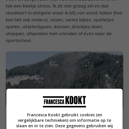
toe een beetje stress. Ik zit niet graag stil en dat
resulteert in datgene waar ik blij van word: koken (hoe
kan het ook anders), reizen, series kijken, spelletjes
spelen, uit(eten)gaan, dansen, drankjes doen,
shoppen, afspreken met vrienden of éven naar de
sportschool.
Francesca Kookt gebruikt cookies (en
vergelijkbare technieken) om informatie op te
slaan en in te zien. Deze gegevens gebruiken wij