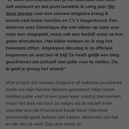
“Er komt een moment dat je het allemaal niet meer
zelf aankunt en dat punt bereikte ik vorig jaar.
Na
deze oproep
voor een nieuwe stagiaire kreeg ik
enorm veel leuke reacties en CV’s toegestuurd. Een
daarvan was Dominique die niet alleen op zoek was
naar een stageplek, maar ook een bedrijf waar ze kon
gaan afstuderen. Het klikte meteen en ik zag het
helemaal zitten. Afgelopen dinsdag is ze officieel
begonnen en wat ben ik blij! Ze heeft gelijk een blog
geschreven om zichzelf aan jullie voor te stellen. Do,
ik geef je graag het woord.”
Wie is toch die nieuwe stagiaire of redactie assistente
zoals we mijn functie hebben genoemd? Mijn naam
hebben jullie vast al een paar keer voorbij zien komen,
maar het leek me toch zo netjes als ik mezelf even
voorstel aan de Francesca Kookt fans! Allemaal
persoonlijk gaat helaas niet lukken, daarvoor zijn het
er nét iets te veel. Dus dan maar zo.