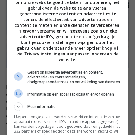
om onze website goed te laten functioneren, het
gebruik van de website te analyseren,
gepersonaliseerde content en advertenties te
tonen, de effectiviteit van advertenties en
content te meten en onze diensten te verbeteren.
Hiervoor verzamelen wij gegevens zoals unieke
advertentie ID’s, geolocatie en surfgedrag. Je
kunt je cookie instellingen wijzigen door het
gebruik van onderstaande 'Meer opties' knop of
via 'Privacy instellingen aanpassen' onderaan de
website.
Gepersonaliseerde advertenties en content,
advertentie- en contentmetingen,
doelgroepenonderzoek en ontwikkeling van diensten
Naast koken heb ik ook nog een andere grote passie
Informatie op een apparaat opslaan en/of openen
en dat is skiën, met een moeder als skilerares stond ik
al op de ski’s vanaf het moment dat ik kon lopen.
Meer informatie
Naast zelf wintersporten heb ik twee seizoenen skiles
gegeven aan kinderen in het Oostenrijkse Gerlos. En
Uw persoonsgegevens worden verwerkt en informatie van uw
apparaat (cookies, unieke ID's en andere apparaatgegevens)
dat was een echte beleving kan ik je vertellen!
kan worden opgeslagen door, geopend door en gedeeld met
332 partners of specifiek door deze site worden gebruikt. Wij