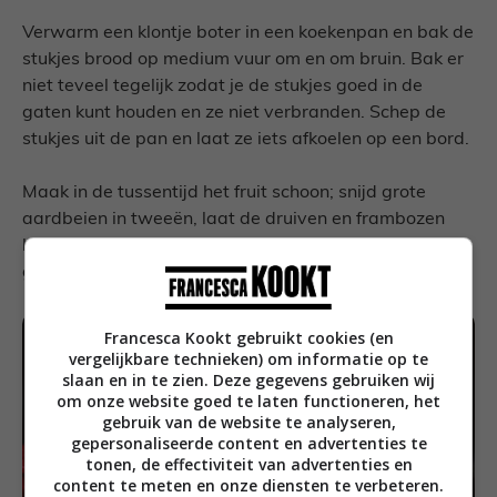
Verwarm een klontje boter in een koekenpan en bak de
stukjes brood op medium vuur om en om bruin. Bak er
niet teveel tegelijk zodat je de stukjes goed in de
gaten kunt houden en ze niet verbranden. Schep de
stukjes uit de pan en laat ze iets afkoelen op een bord.
Maak in de tussentijd het fruit schoon; snijd grote
aardbeien in tweeën, laat de druiven en frambozen
heel en snijd de meloen in stukken die ongeveer net zo
groot zijn als de stukken brood.
Francesca Kookt gebruikt cookies (en
vergelijkbare technieken) om informatie op te
slaan en in te zien. Deze gegevens gebruiken wij
om onze website goed te laten functioneren, het
gebruik van de website te analyseren,
gepersonaliseerde content en advertenties te
tonen, de effectiviteit van advertenties en
content te meten en onze diensten te verbeteren.