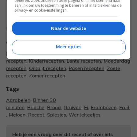
beheren. Zoek onderaan deze pagina of in het sitemenu naar
een link om uw toestemming te beheren of in te trekken via de
privacy- en cookie-instellingen.
Recept & fotografie: Francesca
Naar de website
[/vc_column_text][/vc_column][/vc_row]
Categorieën
Meer opties
Brunch recepten
,
Familie recepten
,
Feest
recepten
,
Kinderrecepten
,
Lente recepten
,
Moederdag
recepten
,
Ontbijt recepten
,
Pasen recepten
,
Zoete
recepten
,
Zomer recepten
Tags
Aardbeien
,
Binnen 30
minuten
,
Brioche
,
Brood
,
Druiven
,
Ei
,
Frambozen
,
Fruit
,
Meloen
,
Recept
,
Spiesjes
,
Wentelteefjes
Heb je een vraag over dit recept of over iets