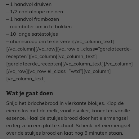
– 1 handvol druiven
– 1/2 cantaloupe meloen
– 1 handvol frambozen
– roomboter om in te bakken
– 10 lange satéstokjes
– ahornsiroop om te serveren[/vc_column_text]
[/vc_column][/vc_row][vc_row el_class=”gerelateerde-
recepten”][vc_column][vc_column_text]
[gerelateerde_recepten][/vc_column_text][/vc_column]
[/vc_row][vc_row el_class=”wtd”][vc_column]
[vc_column_text]
Wat je gaat doen
Snijd het briochebrood in vierkante blokjes. Klop de
eieren los met de melk, vanillesuiker, kaneel en vanille
essence. Haal de stukjes brood door het eiermengsel
en leg ze in een platte schaal. Schenk het eiermengsel
over de stukjes brood en laat nog 5 minuten staan.