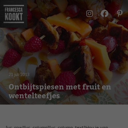
Ga
naar
de
inhoud
21 juli 2013
Ontbijtspiesen met fruit en
wentelteefjes