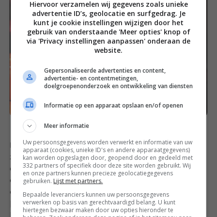
Hiervoor verzamelen wij gegevens zoals unieke
advertentie ID’s, geolocatie en surfgedrag. Je
kunt je cookie instellingen wijzigen door het
gebruik van onderstaande 'Meer opties' knop of
via 'Privacy instellingen aanpassen' onderaan de
website.
Gepersonaliseerde advertenties en content,
advertentie- en contentmetingen,
doelgroepenonderzoek en ontwikkeling van diensten
Informatie op een apparaat opslaan en/of openen
Meer informatie
Uw persoonsgegevens worden verwerkt en informatie van uw
Rijg de wentelteefjes en het fruit aan de stokjes en leg
apparaat (cookies, unieke ID's en andere apparaatgegevens)
kan worden opgeslagen door, geopend door en gedeeld met
ze op een schaal. Schenk er nog een beetje
332 partners of specifiek door deze site worden gebruikt. Wij
ahornsiroop over en serveer. Het fruit wat je eventueel
en onze partners kunnen precieze geolocatiegegevens
gebruiken.
Lijst met partners.
over hebt, serveer je er in een bakje bij. Goedemorgen
en eet lekker![/vc_column_text][/vc_column][/vc_row]
Bepaalde leveranciers kunnen uw persoonsgegevens
verwerken op basis van gerechtvaardigd belang. U kunt
[vc_row el_class=”schoolbord”][vc_column]
hiertegen bezwaar maken door uw opties hieronder te
[vc_column_text]