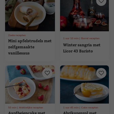
Zoete recepten
1
uur
10
min
Borrel recepten
Mini apfelstrudels met
Winter sangria met
zelfgemaakte
Licor 43 Baristo
vanillesaus
50
min
Makkelijke recepten
1
uur
45
min
Cake recepten
Aardbeiencake met
Abrikozenrol met