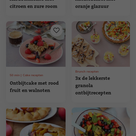
citroen en zure room
oranje glazuur
Brunch recepten
50
min
Cake recepten
3x de lekkerste
Ontbijtcake met rood
granola
fruit en walnoten
ontbijtrecepten