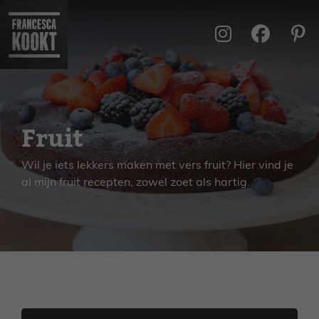
Ga
naar
de
inhoud
Fruit
Wil je iets lekkers maken met vers fruit? Hier vind je
al mijn fruit recepten, zowel zoet als hartig.