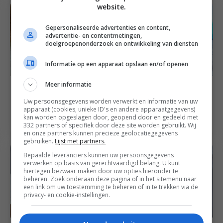
website.
Gepersonaliseerde advertenties en content,
advertentie- en contentmetingen,
doelgroepenonderzoek en ontwikkeling van diensten
Informatie op een apparaat opslaan en/of openen
Meer informatie
Hapjes recepten
Brunch recepten
Tussendoortje voor op
Uw persoonsgegevens worden verwerkt en informatie van uw
Wentelteefjes in een
school: fruit summer
apparaat (cookies, unieke ID's en andere apparaatgegevens)
bakje
kan worden opgeslagen door, geopend door en gedeeld met
rolls
332 partners of specifiek door deze site worden gebruikt. Wij
en onze partners kunnen precieze geolocatiegegevens
gebruiken.
Lijst met partners.
Bepaalde leveranciers kunnen uw persoonsgegevens
verwerken op basis van gerechtvaardigd belang. U kunt
hiertegen bezwaar maken door uw opties hieronder te
beheren. Zoek onderaan deze pagina of in het sitemenu naar
een link om uw toestemming te beheren of in te trekken via de
privacy- en cookie-instellingen.