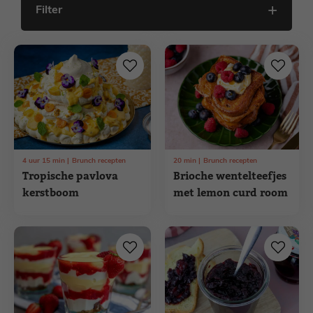
Filter
4
uur
15
min
Brunch recepten
20
min
Brunch recepten
Tropische pavlova
Brioche wentelteefjes
kerstboom
met lemon curd room