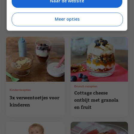
Naar de website
Cake recepten
Kinderrecepten
Chocoladecake met
Fruitijsjes om samen
kersen en meer rood
Meer opties
met de kids te maken
fruit
Brunch recepten
Kinderrecepten
Cottage cheese
3x verwentoetjes voor
ontbijt met granola
kinderen
en fruit