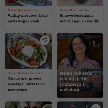
15
min
Nagerecht recepten
45
min
Brunch recepten
Vlaflip met rood fruit
Blauwe bessenjam
en bastogne koek
met mango en vanille
Neem ook eens
35
min
Hoofdgerecht recepten
Salade met groene
een kijkje in
Francesca's
asperges, burrata en
webshop
nectarines