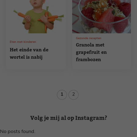
Gezonde recepten
Eten met kinderen
Granola met
Het einde van de
grapefruit en
wortel is nabij
frambozen
Pagina
Pagina
1
2
Volg je mij al op Instagram?
No posts found.