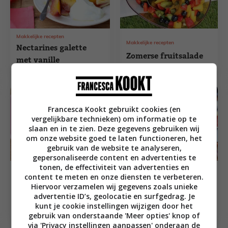
Makkelijke recepten
Makkelijke recepten
Nectarines galette
Zomerse fruitsalade
met vanille
Francesca Kookt gebruikt cookies (en
vergelijkbare technieken) om informatie op te
slaan en in te zien. Deze gegevens gebruiken wij
om onze website goed te laten functioneren, het
gebruik van de website te analyseren,
gepersonaliseerde content en advertenties te
tonen, de effectiviteit van advertenties en
Familie recepten
Zoete recepten
content te meten en onze diensten te verbeteren.
Granola cups met
Zoete scrambled
Hiervoor verzamelen wij gegevens zoals unieke
mascarpone en rood
eggs voor het
advertentie ID’s, geolocatie en surfgedrag. Je
fruit
paasontbijt
kunt je cookie instellingen wijzigen door het
gebruik van onderstaande 'Meer opties' knop of
via 'Privacy instellingen aanpassen' onderaan de