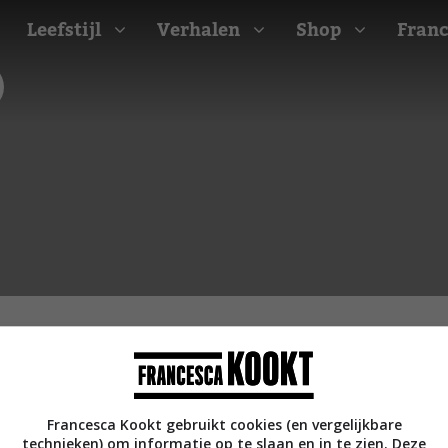
Leefstijl
Verhalen
Shop
Franc
Barbecue recepten
t
Camping recepten
e
Picknick recepten
Salade recepten
d
Zomer recepten
ijk
erraans
n
Bekijk alle recepten
arisch
Francesca Kookt gebruikt cookies (en vergelijkbare
technieken) om informatie op te slaan en in te zien. Deze