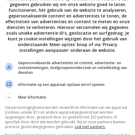
gegevens gebruiken wij om onze website goed te laten
functioneren, het gebruik van de website te analyseren,
gepersonaliseerde content en advertenties te tonen, de
effectiviteit van advertenties en content te meten en onze
diensten te verbeteren. Hiervoor verzamelen wij gegevens
zoals unieke advertentie ID’s, geolocatie en surfgedrag. Je
kunt je cookie instellingen wijzigen door het gebruik van
onderstaande 'Meer opties' knop of via 'Privacy
instellingen aanpassen' onderaan de website.
Cheesecake recepten
Feest recepten
Dulce de Leche
Appel custard 
Gepersonaliseerde advertenties en content, advertentie- en
cheesecake
met salted ca
contentmetingen, doelgroepenonderzoek en ontwikkeling van
diensten
vierkantjes
Informatie op een apparaat opslaan en/of openen
Volg je mij al op Instagram
Meer informatie
Uw persoonsgegevens worden verwerkt en informatie van uw apparaat
(cookies, unieke ID's en andere apparaatgegevens) kan worden
opgeslagen door, geopend door en gedeeld met 332 partners of
specifiek door deze site worden gebruikt. Wij en onze partners kunnen
precieze geolocatiegegevens gebruiken.
Lijst met partners.