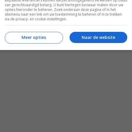
Bepaalde leveranciers kunnen uw persoonsgegevens verwerken op basis
van gerechtvaardigd belang. U kunt hiertegen bezwaar maken door uw
opties hieronder te beheren. Zoek onderaan deze pagina of in het
sitemenu naar een link om uw toestemming te beheren of in te trekken
via de privacy- en cookie-instellingen.
Zomer recepten
 lid
Salade recepten
Meer opties
Naar de website
Gezonde recepten
Meal prep recepten
Makkelijke recepten
esca Kookt boeken
Mediterraanse recepten
aam Leven Ontbijtgids
Familie recepten
ken
Alle recepten
© 2012 - 2026 Francesca Kookt
onderhoud door
onlinio