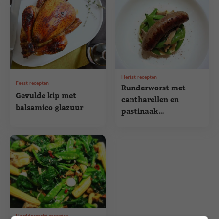
Herfst recepten
Feest recepten
Runderworst met
Gevulde kip met
cantharellen en
balsamico glazuur
pastinaak
truffelpuree
Hoofdgerecht recepten