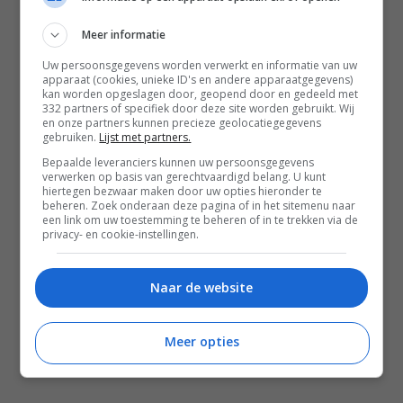
Contact
Meer informatie
Instagram
Facebook
Pinterest
Uw persoonsgegevens worden verwerkt en informatie van uw
apparaat (cookies, unieke ID's en andere apparaatgegevens)
kan worden opgeslagen door, geopend door en gedeeld met
332 partners of specifiek door deze site worden gebruikt. Wij
Home
en onze partners kunnen precieze geolocatiegegevens
gebruiken.
Lijst met partners.
Word gratis lid
Bepaalde leveranciers kunnen uw persoonsgegevens
verwerken op basis van gerechtvaardigd belang. U kunt
Recepten
hiertegen bezwaar maken door uw opties hieronder te
beheren. Zoek onderaan deze pagina of in het sitemenu naar
Leefstijl
een link om uw toestemming te beheren of in te trekken via de
privacy- en cookie-instellingen.
Reizen
Shop Francesca Kookt boeken
Naar de website
Shop Voedzaam Leven Ontbijtgids
Samenwerken
Meer opties
Zomer recepten