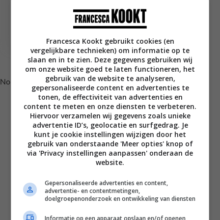
Tofu roerbak met
mais, peultjes en
cantharellen
Francesca Kookt gebruikt cookies (en
vergelijkbare technieken) om informatie op te
Volg je mij al op Instagram?
slaan en in te zien. Deze gegevens gebruiken wij
om onze website goed te laten functioneren, het
gebruik van de website te analyseren,
No posts found.
gepersonaliseerde content en advertenties te
tonen, de effectiviteit van advertenties en
content te meten en onze diensten te verbeteren.
Hiervoor verzamelen wij gegevens zoals unieke
advertentie ID’s, geolocatie en surfgedrag. Je
kunt je cookie instellingen wijzigen door het
gebruik van onderstaande 'Meer opties' knop of
via 'Privacy instellingen aanpassen' onderaan de
website.
Gepersonaliseerde advertenties en content,
advertentie- en contentmetingen,
Disclaimer
doelgroepenonderzoek en ontwikkeling van diensten
Privacy voorwaarden
Informatie op een apparaat opslaan en/of openen