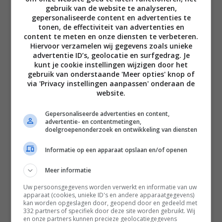
gebruik van de website te analyseren,
gepersonaliseerde content en advertenties te
tonen, de effectiviteit van advertenties en
content te meten en onze diensten te verbeteren.
Hiervoor verzamelen wij gegevens zoals unieke
advertentie ID’s, geolocatie en surfgedrag. Je
Disclaimer
kunt je cookie instellingen wijzigen door het
gebruik van onderstaande 'Meer opties' knop of
Privacy voorwaarden
via 'Privacy instellingen aanpassen' onderaan de
Contact
website.
Instagram
Facebook
Pinterest
Gepersonaliseerde advertenties en content,
advertentie- en contentmetingen,
doelgroepenonderzoek en ontwikkeling van diensten
Home
Informatie op een apparaat opslaan en/of openen
Word gratis lid
Meer informatie
Recepten
Uw persoonsgegevens worden verwerkt en informatie van uw
apparaat (cookies, unieke ID's en andere apparaatgegevens)
Leefstijl
kan worden opgeslagen door, geopend door en gedeeld met
332 partners of specifiek door deze site worden gebruikt. Wij
Reizen
en onze partners kunnen precieze geolocatiegegevens