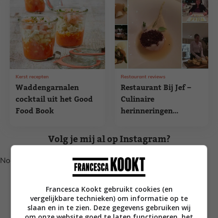
Kerst recepten
Restaurant reviews
Waddengarnalen
Restaurant Bij Jef –
cocktail uit het Good
Culinaire
Food Book
herinneringen
worden op Texel
gemaakt
Volg je mij al op Instagram?
No posts found.
Francesca Kookt gebruikt cookies (en
vergelijkbare technieken) om informatie op te
slaan en in te zien. Deze gegevens gebruiken wij
om onze website goed te laten functioneren, het