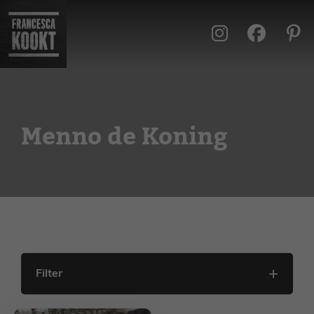
Ga
naar
de
inhoud
Menno de Koning
Filter