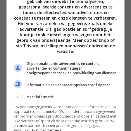
gebruik van de website te analyseren,
gepersonaliseerde content en advertenties te
tonen, de effectiviteit van advertenties en
content te meten en onze diensten te verbeteren.
Hiervoor verzamelen wij gegevens zoals unieke
Disclaimer
advertentie ID’s, geolocatie en surfgedrag. Je
kunt je cookie instellingen wijzigen door het
Privacy voorwaarden
gebruik van onderstaande 'Meer opties' knop of
via 'Privacy instellingen aanpassen' onderaan de
Contact
website.
Instagram
Facebook
Pinterest
Gepersonaliseerde advertenties en content,
advertentie- en contentmetingen,
doelgroepenonderzoek en ontwikkeling van diensten
Home
Informatie op een apparaat opslaan en/of openen
Word gratis lid
Meer informatie
Recepten
Uw persoonsgegevens worden verwerkt en informatie van uw
Leefstijl
apparaat (cookies, unieke ID's en andere apparaatgegevens)
kan worden opgeslagen door, geopend door en gedeeld met
Reizen
332 partners of specifiek door deze site worden gebruikt. Wij
en onze partners kunnen precieze geolocatiegegevens
Shop Francesca Kookt boeken
gebruiken.
Lijst met partners.