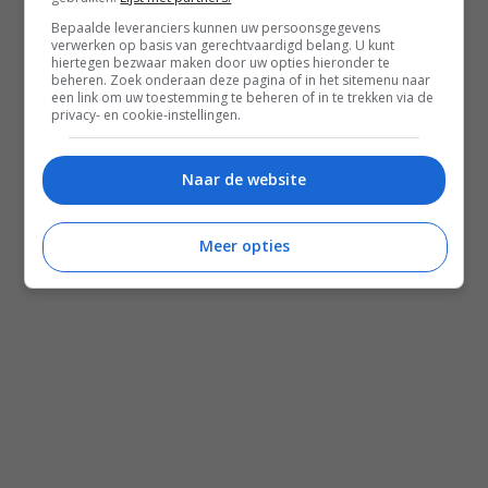
Shop Voedzaam Leven Ontbijtgids
Bepaalde leveranciers kunnen uw persoonsgegevens
verwerken op basis van gerechtvaardigd belang. U kunt
Samenwerken
hiertegen bezwaar maken door uw opties hieronder te
beheren. Zoek onderaan deze pagina of in het sitemenu naar
een link om uw toestemming te beheren of in te trekken via de
privacy- en cookie-instellingen.
Zomer recepten
Salade recepten
Naar de website
Gezonde recepten
Meal prep recepten
Meer opties
Makkelijke recepten
Mediterraanse recepten
Familie recepten
Alle recepten
Nieuwsbrief