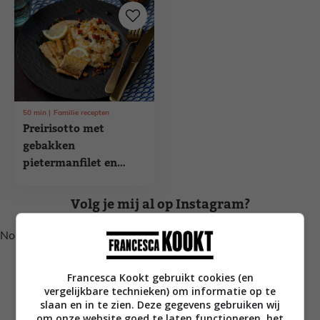
50
min
Familie recepten
Preirisotto met
gebakken
pietermanfilet en
tomaatkruim
Volg je mij al op Instagram?
No posts found.
Francesca Kookt gebruikt cookies (en
vergelijkbare technieken) om informatie op te
slaan en in te zien. Deze gegevens gebruiken wij
om onze website goed te laten functioneren, het