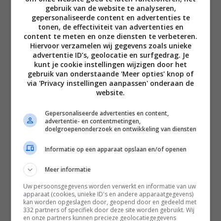
gebruik van de website te analyseren,
gepersonaliseerde content en advertenties te
tonen, de effectiviteit van advertenties en
content te meten en onze diensten te verbeteren.
Hiervoor verzamelen wij gegevens zoals unieke
advertentie ID’s, geolocatie en surfgedrag. Je
Disclaimer
kunt je cookie instellingen wijzigen door het
gebruik van onderstaande 'Meer opties' knop of
Privacy voorwaarden
via 'Privacy instellingen aanpassen' onderaan de
Contact
website.
Instagram
Facebook
Pinterest
Gepersonaliseerde advertenties en content,
advertentie- en contentmetingen,
doelgroepenonderzoek en ontwikkeling van diensten
Home
Informatie op een apparaat opslaan en/of openen
Word gratis lid
Meer informatie
Recepten
Uw persoonsgegevens worden verwerkt en informatie van uw
apparaat (cookies, unieke ID's en andere apparaatgegevens)
Leefstijl
kan worden opgeslagen door, geopend door en gedeeld met
332 partners of specifiek door deze site worden gebruikt. Wij
Reizen
en onze partners kunnen precieze geolocatiegegevens