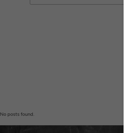
Gebak
Zoet
No posts found.