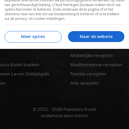
Bepaalde leveranciers kunnen uw persoonsgegevens verwerken op basis
van gerechtvaardigd belang. U kunt hiertegen bezwaar maken door uw
opties hieronder te beheren. Zoek onderaan deze pagina of in het
sitemenu naar een link om uw toestemming te beheren of in te trekken
via de privacy- en cookie-instellingen.
Zomer recepten
 lid
Salade recepten
Meer opties
Naar de website
Gezonde recepten
Meal prep recepten
Makkelijke recepten
esca Kookt boeken
Mediterraanse recepten
aam Leven Ontbijtgids
Familie recepten
ken
Alle recepten
© 2012 - 2026 Francesca Kookt
onderhoud door
onlinio