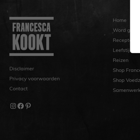
Home
Word gratis
Recepten
Leefstijl
Reizen
Disclaimer
Shop Franc
Privacy voorwaarden
Shop Voedz
Contact
Samenwer
Instagram
Facebook
Pinterest