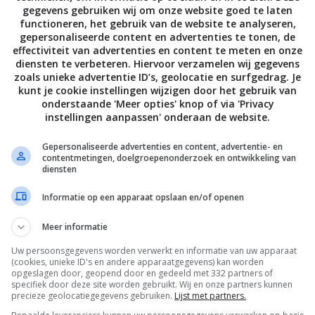
gegevens gebruiken wij om onze website goed te laten
functioneren, het gebruik van de website te analyseren,
gepersonaliseerde content en advertenties te tonen, de
effectiviteit van advertenties en content te meten en onze
diensten te verbeteren. Hiervoor verzamelen wij gegevens
zoals unieke advertentie ID’s, geolocatie en surfgedrag. Je
kunt je cookie instellingen wijzigen door het gebruik van
onderstaande 'Meer opties' knop of via 'Privacy
instellingen aanpassen' onderaan de website.
Culinair op reis naar Vietnam
Culinair reisverslag
Gepersonaliseerde advertenties en content, advertentie- en
Vietnam en
contentmetingen, doelgroepenonderzoek en ontwikkeling van
diensten
Cambodja
Informatie op een apparaat opslaan en/of openen
Volg je mij al op Instagram
Meer informatie
Uw persoonsgegevens worden verwerkt en informatie van uw apparaat
(cookies, unieke ID's en andere apparaatgegevens) kan worden
opgeslagen door, geopend door en gedeeld met 332 partners of
specifiek door deze site worden gebruikt. Wij en onze partners kunnen
precieze geolocatiegegevens gebruiken.
Lijst met partners.