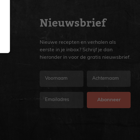
Nieuwsbrief
Nieuwe recepten en verhalen als
eerste in je inbox? Schrijf je dan
hieronder in voor de gratis nieuwsbrief.
Voornaam
Achternaam
E-
mailadres