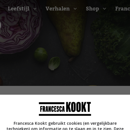
Leefstijl
Verhalen
Shop
Franc
Barbecue recepten
t
Camping recepten
e
Picknick recepten
Salade recepten
d
Zomer recepten
ijk
erraans
n
Bekijk alle recepten
arisch
Francesca Kookt gebruikt cookies (en vergelijkbare
technieken) om informatie op te slaan en in te zien. Deze