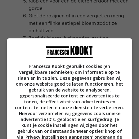
Klop een voor een de eieren erdoor met een
garde.
Giet de rozijnen af in een vergiet en meng
met een flinke eetlepel bloem zodat ze
omhult zijn.
Zeef de bloem, bakpoeder, zout en
specerijen erboven en roer daarna door het
mengsel samen met de rozijnen totdat alles
goed gemengd is. Het blijft een vrij vloeibaar
Francesca Kookt gebruikt cookies (en
beslag.
vergelijkbare technieken) om informatie op te
Schenk over in de tulbandvorm en zet in de
slaan en in te zien. Deze gegevens gebruiken wij
oven. Bak de cake 55 tot 65 minuten. Bij 55
om onze website goed te laten functioneren, het
gebruik van de website te analyseren,
minuten kwam deze er bij mij net nog een
gepersonaliseerde content en advertenties te
beetje sticky uit. Wil je ‘m iets gaarder, zet
tonen, de effectiviteit van advertenties en
dan wat langer in de oven. Doe de test met
content te meten en onze diensten te verbeteren.
Hiervoor verzamelen wij gegevens zoals unieke
een satéprikker om zeker te zijn. Laat
advertentie ID’s, geolocatie en surfgedrag. Je
helemaal afkoelen in de vorm en stort op een
kunt je cookie instellingen wijzigen door het
bord.
gebruik van onderstaande 'Meer opties' knop of
Terwijl de tulband in de oven staat, maak je
via 'Privacy instellingen aanpassen' onderaan de