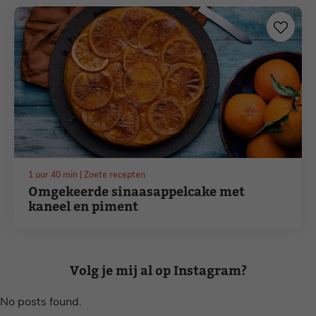
uur
minuten
1
uur
40
min
Zoete recepten
Omgekeerde sinaasappelcake met
kaneel en piment
Volg je mij al op Instagram?
No posts found.