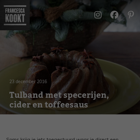
Ga
naar
de
inhoud
23 december 2016
Tulband met specerijen,
cider en toffeesaus