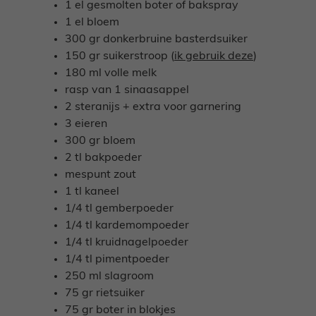
1 el gesmolten boter of bakspray
1 el bloem
300 gr donkerbruine basterdsuiker
150 gr suikerstroop (
ik gebruik deze
)
180 ml volle melk
rasp van 1 sinaasappel
2 steranijs + extra voor garnering
3 eieren
300 gr bloem
2 tl bakpoeder
mespunt zout
1 tl kaneel
1/4 tl gemberpoeder
1/4 tl kardemompoeder
1/4 tl kruidnagelpoeder
1/4 tl pimentpoeder
250 ml slagroom
75 gr rietsuiker
75 gr boter in blokjes