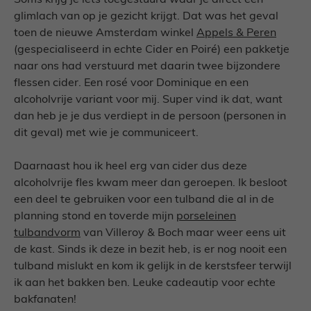
Soms krijg je iets toegestuurd waar je direct een
glimlach van op je gezicht krijgt. Dat was het geval
toen de nieuwe Amsterdam winkel
Appels & Peren
(gespecialiseerd in echte Cider en Poiré) een pakketje
naar ons had verstuurd met daarin twee bijzondere
flessen cider. Een rosé voor Dominique en een
alcoholvrije variant voor mij. Super vind ik dat, want
dan heb je je dus verdiept in de persoon (personen in
dit geval) met wie je communiceert.
Daarnaast hou ik heel erg van cider dus deze
alcoholvrije fles kwam meer dan geroepen. Ik besloot
een deel te gebruiken voor een tulband die al in de
planning stond en toverde mijn
porseleinen
tulbandvorm
van Villeroy & Boch maar weer eens uit
de kast. Sinds ik deze in bezit heb, is er nog nooit een
tulband mislukt en kom ik gelijk in de kerstsfeer terwijl
ik aan het bakken ben. Leuke cadeautip voor echte
bakfanaten!