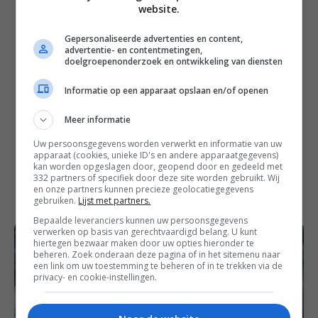
website.
de toffeesaus. Verhit de slagroom in een
pannetje, maar laat niet koken. Klop nu de
Gepersonaliseerde advertenties en content,
rietsuiker en boter erdoor met een garde
advertentie- en contentmetingen,
totdat alles is opgelost. Als laatste klop je de
doelgroepenonderzoek en ontwikkeling van diensten
suikerstroop en ahornsiroop erdoor. Laat nog
Informatie op een apparaat opslaan en/of openen
een paar minuten op het vuur staan terwijl
het heel licht borrelt en zet daarna het vuur
Meer informatie
uit. Laat de toffeesaus afkoelen (even in de
Uw persoonsgegevens worden verwerkt en informatie van uw
koelkast is nog beter) zodat deze steviger
apparaat (cookies, unieke ID's en andere apparaatgegevens)
wordt voordat je ‘m over de tulband schenkt.
kan worden opgeslagen door, geopend door en gedeeld met
332 partners of specifiek door deze site worden gebruikt. Wij
Schenk de toffeesaus over de tulband heen
en onze partners kunnen precieze geolocatiegegevens
en garneer met steranijs.
gebruiken.
Lijst met partners.
Bepaalde leveranciers kunnen uw persoonsgegevens
verwerken op basis van gerechtvaardigd belang. U kunt
hiertegen bezwaar maken door uw opties hieronder te
beheren. Zoek onderaan deze pagina of in het sitemenu naar
een link om uw toestemming te beheren of in te trekken via de
privacy- en cookie-instellingen.