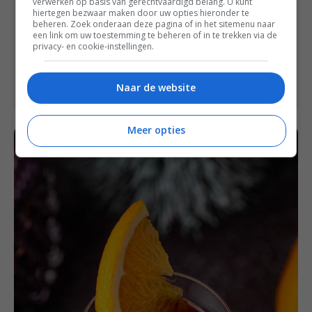
verwerken op basis van gerechtvaardigd belang. U kunt
sap vaak wat zoeter is, dus dan hoef je
hiertegen bezwaar maken door uw opties hieronder te
waarschijnlijk geen suiker meer toe te
beheren. Zoek onderaan deze pagina of in het sitemenu naar
een link om uw toestemming te beheren of in te trekken via de
voegen.
privacy- en cookie-instellingen.
Bereiding: 5 minuten
Kooktijd: 25 minuten + afkoelen
Naar de website
Meer opties