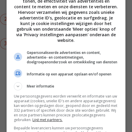
minuten op laag vuur pruttelen met de deksel op
tonen, de effectiviteit van advertenties en
content te meten en onze diensten te verbeteren.
de pan. Laat daarna iets afkoelen.
Hiervoor verzamelen wij gegevens zoals unieke
advertentie ID’s, geolocatie en surfgedrag. Je
Serveer de alcoholvrije glühwein met verse
kunt je cookie instellingen wijzigen door het
partjes sinaasappel en een kaneelstokje
gebruik van onderstaande 'Meer opties' knop of
(hergebruik daarvoor de stokjes uit de pan).
via 'Privacy instellingen aanpassen' onderaan de
website.
Variatietip: Ook leuk om te serveren met verse
cranberry’s of een takje rozemarijn in het glas,
Gepersonaliseerde advertenties en content,
als je die in huis hebt.
advertentie- en contentmetingen,
doelgroepenonderzoek en ontwikkeling van diensten
Notities
Informatie op een apparaat opslaan en/of openen
Met dit recept maak je een drankje voor
4 personen.
Meer informatie
De producten van De Fruitmotor vind je
Uw persoonsgegevens worden verwerkt en informatie van uw
in ieder geval
in hun webshop
. Ze zijn
apparaat (cookies, unieke ID's en andere apparaatgegevens)
ook te koop bij Crisp.
kan worden opgeslagen door, geopend door en gedeeld met
332 partners of specifiek door deze site worden gebruikt. Wij
Dit recept kun je ook met ander
en onze partners kunnen precieze geolocatiegegevens
vruchtensap maken. Denk bijvoorbeeld
gebruiken.
Lijst met partners.
aan druivensap, appel-kersensap of
Bepaalde leveranciers kunnen uw persoonsgegevens
appel-bessensap. Let wel op dat deze