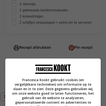
▢
2
steranijs
▢
2
gekneusde kardemompeulen
▢
2
kaneelstokjes
▢
2
schijfjes sinaasappel + extra om te serveren
Recept afdrukken
Pin recept
Aan de slag!
minuten
minuten
5
min
25
min
kooktijd
Francesca Kookt gebruikt cookies (en
vergelijkbare technieken) om informatie op te
slaan en in te zien. Deze gegevens gebruiken wij
om onze website goed te laten functioneren, het
Meng alle ingrediënten in een pannetje. Breng
gebruik van de website te analyseren,
aan de kook, draai het vuur lager en laat 25
gepersonaliseerde content en advertenties te