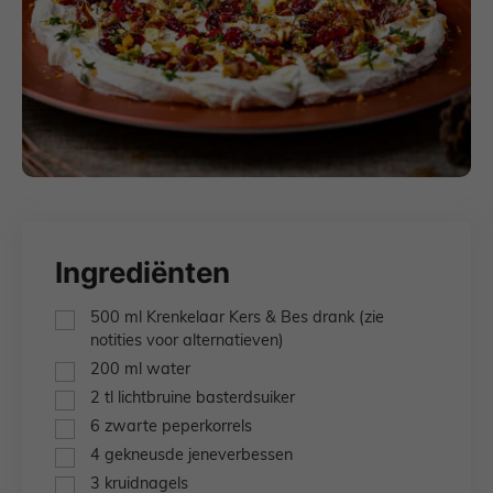
Ingrediënten
▢
500
ml
Krenkelaar Kers & Bes drank
(zie
notities voor alternatieven)
▢
200
ml
water
▢
2
tl
lichtbruine basterdsuiker
▢
6
zwarte peperkorrels
▢
4
gekneusde jeneverbessen
▢
3
kruidnagels