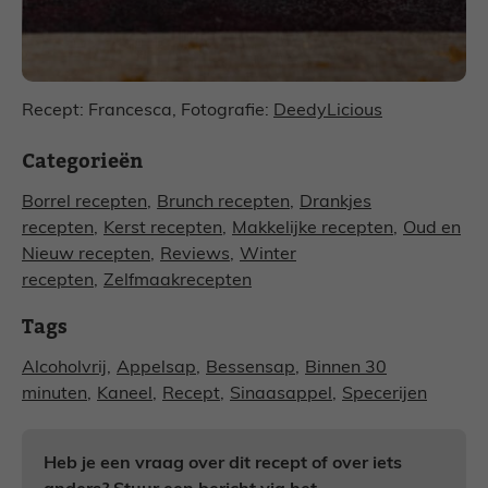
Recept: Francesca, Fotografie:
DeedyLicious
Categorieën
Borrel recepten
,
Brunch recepten
,
Drankjes
recepten
,
Kerst recepten
,
Makkelijke recepten
,
Oud en
Nieuw recepten
,
Reviews
,
Winter
recepten
,
Zelfmaakrecepten
Tags
Alcoholvrij
,
Appelsap
,
Bessensap
,
Binnen 30
minuten
,
Kaneel
,
Recept
,
Sinaasappel
,
Specerijen
Heb je een vraag over dit recept of over iets