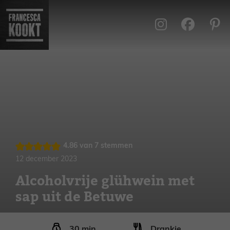
Ga
naar
de
inhoud
4.86
van
7
stemmen
12 december 2023
Alcoholvrije glühwein met
sap uit de Betuwe
minuten
30
min
Drankje