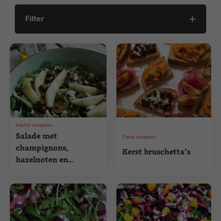
Filter
Herfst recepten
Salade met
Feest recepten
champignons,
Kerst bruschetta’s
hazelnoten en
geitenkaas