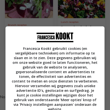
Lunch recepten
Brunch recepten
Boerenkoolsalade met
Rosbief carpaccio met
rode kool, mandarijn
balsamico bietjes
en balsamico
Francesca Kookt gebruikt cookies (en
vergelijkbare technieken) om informatie op te
slaan en in te zien. Deze gegevens gebruiken wij
om onze website goed te laten functioneren, het
gebruik van de website te analyseren,
vorige
Pagina
1
gepersonaliseerde content en advertenties te
tonen, de effectiviteit van advertenties en
content te meten en onze diensten te verbeteren.
Volg je mij al op Instagram?
Hiervoor verzamelen wij gegevens zoals unieke
advertentie ID’s, geolocatie en surfgedrag. Je
kunt je cookie instellingen wijzigen door het
No posts found.
gebruik van onderstaande 'Meer opties' knop of
via 'Privacy instellingen aanpassen' onderaan de
website.