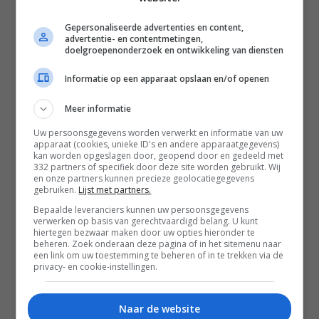
Gepersonaliseerde advertenties en content,
advertentie- en contentmetingen,
doelgroepenonderzoek en ontwikkeling van diensten
Informatie op een apparaat opslaan en/of openen
Meer informatie
Disclaimer
Uw persoonsgegevens worden verwerkt en informatie van uw
apparaat (cookies, unieke ID's en andere apparaatgegevens)
Privacy voorwaarden
kan worden opgeslagen door, geopend door en gedeeld met
332 partners of specifiek door deze site worden gebruikt. Wij
Contact
en onze partners kunnen precieze geolocatiegegevens
gebruiken.
Lijst met partners.
Instagram
Facebook
Pinterest
Bepaalde leveranciers kunnen uw persoonsgegevens
verwerken op basis van gerechtvaardigd belang. U kunt
hiertegen bezwaar maken door uw opties hieronder te
beheren. Zoek onderaan deze pagina of in het sitemenu naar
een link om uw toestemming te beheren of in te trekken via de
Home
privacy- en cookie-instellingen.
Word gratis lid
Recepten
Naar de website