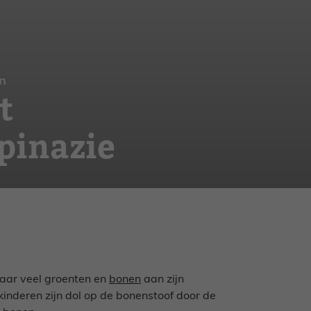
n
t
pinazie
waar veel groenten en
bonen
aan zijn
 kinderen zijn dol op de bonenstoof door de