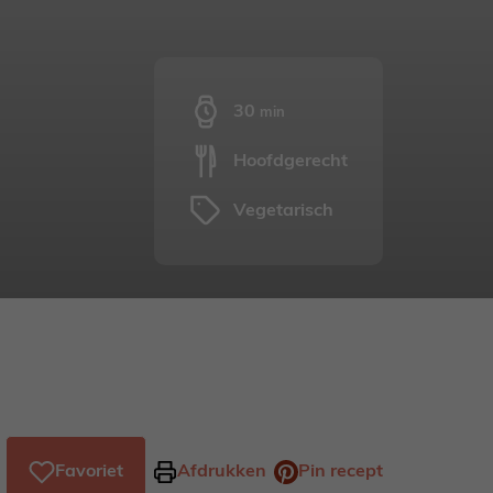
minuten
30
min
Hoofdgerecht
Vegetarisch
Favoriet
Afdrukken
Pin recept