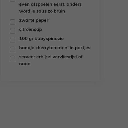
even afspoelen eerst, anders
word je saus zo bruin
zwarte peper
▢
citroensap
▢
100
gr
babyspinazie
▢
handje cherrytomaten,
in partjes
▢
serveer erbij: zilvervliesrijst of
▢
naan