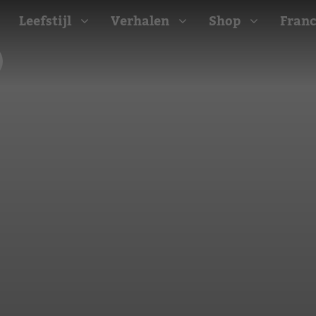
Leefstijl
Verhalen
Shop
Franc
Barbecue recepten
t
Camping recepten
e
Picknick recepten
Salade recepten
d
Zomer recepten
ijk
erraans
n
Bekijk alle recepten
arisch