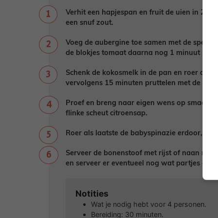
Verhit een hapjespan en fruit de uien in 2 eet
een snuf zout.
Voeg de aubergine toe samen met de speceri
de blokjes tomaat daarna nog 1 minuut mee.
Schenk de kokosmelk in de pan en roer de li
vervolgens 15 minuten pruttelen met de deks
Proef en breng naar eigen wens op smaak me
flinke scheut citroensap.
Roer als laatste de babyspinazie erdoor, die 
Serveer de bonenstoof met rijst of naan naa
en serveer er eventueel nog wat partjes citroe
Notities
Wat je nodig hebt voor 4 personen.
Bereiding: 30 minuten.