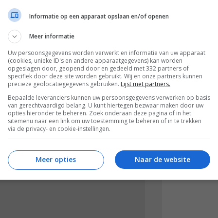
lepels bakolijfolie of een klontje boter met
Informatie op een apparaat opslaan en/of openen
Meer informatie
jen en bak de blokjes rondom bruin. Bak
Uw persoonsgegevens worden verwerkt en informatie van uw apparaat
(cookies, unieke ID's en andere apparaatgegevens) kan worden
opgeslagen door, geopend door en gedeeld met 332 partners of
nzen en zwarte bonen erdoor. Laat
specifiek door deze site worden gebruikt. Wij en onze partners kunnen
precieze geolocatiegegevens gebruiken.
Lijst met partners.
el op de pan.
Bepaalde leveranciers kunnen uw persoonsgegevens verwerken op basis
t peper, eventueel extra zout en een
van gerechtvaardigd belang. U kunt hiertegen bezwaar maken door uw
opties hieronder te beheren. Zoek onderaan deze pagina of in het
sitemenu naar een link om uw toestemming te beheren of in te trekken
via de privacy- en cookie-instellingen.
hoeft alleen maar even kort te slinken.
r keuze. Garneer met partjes cherrytomaat
Meer opties
Naar de website
n bij.