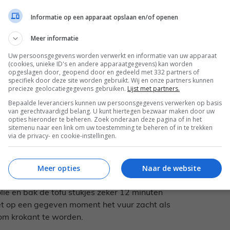
Informatie op een apparaat opslaan en/of openen
Meer informatie
Uw persoonsgegevens worden verwerkt en informatie van uw apparaat
(cookies, unieke ID's en andere apparaatgegevens) kan worden
opgeslagen door, geopend door en gedeeld met 332 partners of
specifiek door deze site worden gebruikt. Wij en onze partners kunnen
precieze geolocatiegegevens gebruiken.
Lijst met partners.
erpakking. Nadat het water kookt, ben je
Bepaalde leveranciers kunnen uw persoonsgegevens verwerken op basis
d water afspoelen in een vergiet.
van gerechtvaardigd belang. U kunt hiertegen bezwaar maken door uw
opties hieronder te beheren. Zoek onderaan deze pagina of in het
sitemenu naar een link om uw toestemming te beheren of in te trekken
doe daar een kwart van de zonnebloemolie
via de privacy- en cookie-instellingen.
per en zout en bak hier een dun omeletje van
 deze dan in 2 keer. Haal de omelet uit de
Meer opties
Naar de website
e en bak de tofu stukjes zeker 12 minuten
 Zet op een gegeven moment het vuur zacht als
 om krokant te worden.