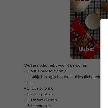
Wat je nodig hebt voor 4 personen
– 1 pak Chinese eiermie
– 1 bakje biologische tofu stukjes (licht gekruid
– 1 ui
– 1 rode paprika
– 1 struik paksoi
– 2 scharrel eieren
– 2tl sesamolie