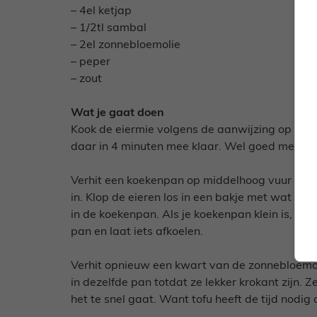
– 4el ketjap
– 1/2tl sambal
– 2el zonnebloemolie
– peper
– zout
Wat je gaat doen
Kook de eiermie volgens de aanwijzing op de v
daar in 4 minuten me
e
klaar. Wel goed met kou
Verhit een koekenpan op middelhoog vuur en 
in. Klop de eieren los in een bakje met wat pe
in de koekenpan. Als je koekenpan klein is, bak
pan en laat iets afkoelen.
Verhit opnieuw een kwart van de zonnebloemoli
in dezelfde pan totdat ze lekker krokant zijn.
het te snel gaat. Want tofu heeft de tijd nodig