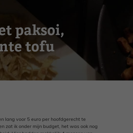
t paksoi,
nte tofu
 lang voor 5 euro per hoofdgerecht te
een zat ik onder mijn budget, het was ook nog