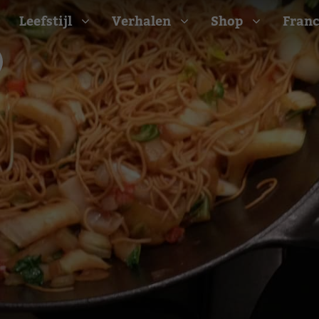
Leefstijl
Verhalen
Shop
Franc
Barbecue recepten
t
Camping recepten
e
Picknick recepten
Salade recepten
d
Zomer recepten
ijk
erraans
n
Bekijk alle recepten
arisch