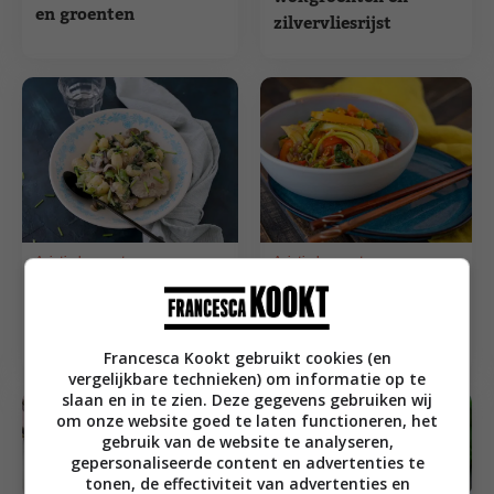
en groenten
zilvervliesrijst
Aziatische recepten
Aziatische recepten
Gnocchi met
Zoetzure
paddenstoelen, paksoi
roerbakschotel uit
en soja
Jamie’s kookboek
Francesca Kookt gebruikt cookies (en
VEG
vergelijkbare technieken) om informatie op te
slaan en in te zien. Deze gegevens gebruiken wij
om onze website goed te laten functioneren, het
gebruik van de website te analyseren,
gepersonaliseerde content en advertenties te
tonen, de effectiviteit van advertenties en