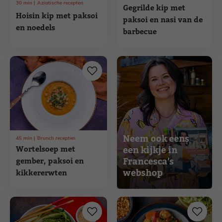
30
min
Aziatische recepten
Gegrilde kip met
Hoisin kip met paksoi
paksoi en nasi van de
en noedels
barbecue
Neem ook eens
45
min
Brunch recepten
Wortelsoep met
een kijkje in
Francesca's
gember, paksoi en
webshop
kikkererwten