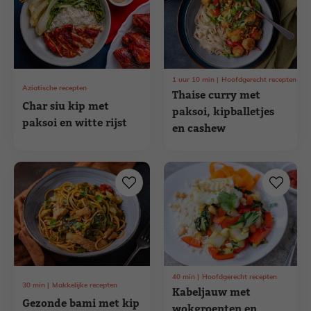
1
uur
10
min
Hoofdgerecht recepten
Aziatische recepten
Thaise curry met
Char siu kip met
paksoi, kipballetjes
paksoi en witte rijst
en cashew
40
min
Hoofdgerecht recepten
30
min
Makkelijke recepten
Kabeljauw met
Gezonde bami met kip
wokgroenten en