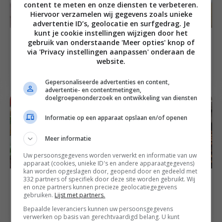
content te meten en onze diensten te verbeteren.
Hiervoor verzamelen wij gegevens zoals unieke
advertentie ID’s, geolocatie en surfgedrag. Je
kunt je cookie instellingen wijzigen door het
30
min
Food inspiratie
Dressing recepten en saus recepten
gebruik van onderstaande 'Meer opties' knop of
Wokken op inductie
Spinaziesalade met
via 'Privacy instellingen aanpassen' onderaan de
met noedels, groenten
paddenstoelen,
website.
en pinda’s
paksoi en tofu
Gepersonaliseerde advertenties en content,
advertentie- en contentmetingen,
doelgroepenonderzoek en ontwikkeling van diensten
Informatie op een apparaat opslaan en/of openen
Meer informatie
Uw persoonsgegevens worden verwerkt en informatie van uw
apparaat (cookies, unieke ID's en andere apparaatgegevens)
kan worden opgeslagen door, geopend door en gedeeld met
Aziatische recepten
332 partners of specifiek door deze site worden gebruikt. Wij
Aziatische recepten
Chinese mie met
en onze partners kunnen precieze geolocatiegegevens
Chinese kip met
gebruiken.
Lijst met partners.
paksoi, paprika,
gember en honing
Bepaalde leveranciers kunnen uw persoonsgegevens
krokante tofu en ei
verwerken op basis van gerechtvaardigd belang. U kunt