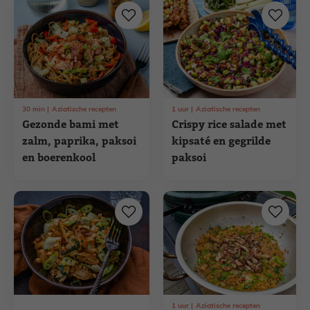
30
min
Aziatische recepten
1
uur
Aziatische recepten
Gezonde bami met
Crispy rice salade met
zalm, paprika, paksoi
kipsaté en gegrilde
en boerenkool
paksoi
1
uur
Aziatische recepten