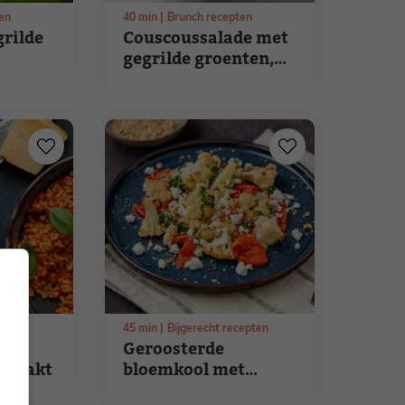
en
40
min
Brunch recepten
grilde
Couscoussalade met
gegrilde groenten,
en
baharat, citroen en
nootjes
pten
45
min
Bijgerecht recepten
Geroosterde
gehakt
bloemkool met
paprika, salsa en