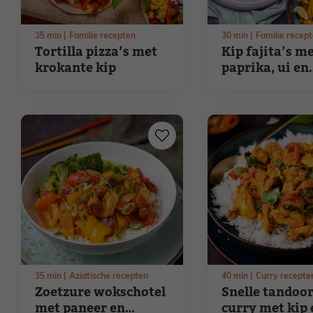
35
min
Familie recepten
30
min
Familie recep
Tortilla pizza’s met
Kip fajita’s m
krokante kip
paprika, ui en
limoen
35
min
Aziatische recepten
40
min
Curry recepte
Zoetzure wokschotel
Snelle tandoor
met paneer en
curry met kip 