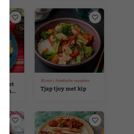
dukkah
en
30
min
Aziatische recepten
s met
Tjap tjoy met kip
ka en