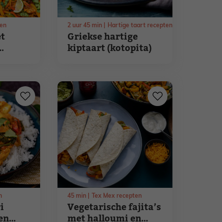
ten
2
uur
45
min
Hartige taart recepten
et
Griekse hartige
kiptaart (kotopita)
n
45
min
Tex Mex recepten
i
Vegetarische fajita’s
en
met halloumi en