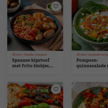
35
min
Familie recepten
40
min
Gezonde rece
Spaanse kipstoof
Pompoen-
met Frito blokjes,
quinoasalade
paprika en amandel
feta en spinaz