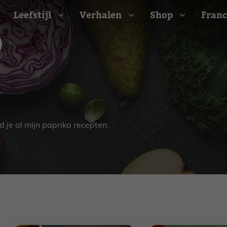
Leefstijl
Verhalen
Shop
Franc
Barbecue recepten
t
Camping recepten
e
Picknick recepten
Salade recepten
d je al mijn paprika recepten.
d
Zomer recepten
ijk
erraans
n
Bekijk alle recepten
arisch