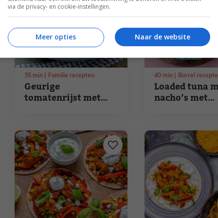
via de privacy- en cookie-instellingen.
Meer opties
Naar de website
35
min
Familie recepten
40
min
Borrel recept
Geurige
Loaded tuna m
tomatenrijst met
nacho’s met
vissticks
guacamole en 
room