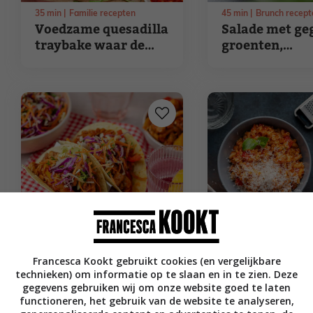
35
min
Familie recepten
45
min
Brunch recept
Voedzame quesadilla
Salade met ge
traybake waar de
groenten,
kids dol op zijn
kikkererwten 
burrata
25
min
Camping recepten
45
min
Camping rece
Francesca Kookt gebruikt cookies (en vergelijkbare
Kip taco’s met
Macaroni met
technieken) om informatie op te slaan en in te zien. Deze
koolsalade en
tomaat en kip
gegevens gebruiken wij om onze website goed te laten
romige knoflooksaus
functioneren, het gebruik van de website te analyseren,