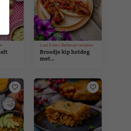
en
1
uur
5
min
Barbecue recepten
elt
Broodje kip hotdog
met
zure
gekarameliseerde
uien en
mosterdketchup