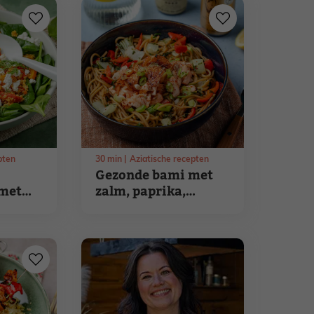
pten
30
min
Aziatische recepten
Gezonde bami met
 met
zalm, paprika,
ie
paksoi en
boerenkool