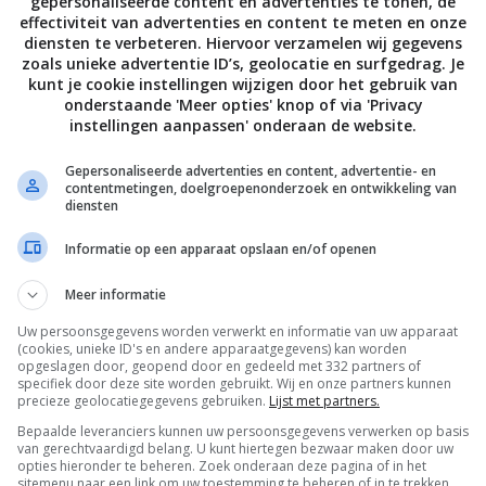
gepersonaliseerde content en advertenties te tonen, de
effectiviteit van advertenties en content te meten en onze
diensten te verbeteren. Hiervoor verzamelen wij gegevens
zoals unieke advertentie ID’s, geolocatie en surfgedrag. Je
kunt je cookie instellingen wijzigen door het gebruik van
onderstaande 'Meer opties' knop of via 'Privacy
instellingen aanpassen' onderaan de website.
Gepersonaliseerde advertenties en content, advertentie- en
contentmetingen, doelgroepenonderzoek en ontwikkeling van
diensten
Informatie op een apparaat opslaan en/of openen
1
uur
35
min
Curry recepten
35
min
Borrel recept
Meer informatie
Vegetarische curry
Loaded nacho’
met kikkererwten en
gehakt, papri
Uw persoonsgegevens worden verwerkt en informatie van uw apparaat
(cookies, unieke ID's en andere apparaatgegevens) kan worden
spinazie naans
pico de gallo
opgeslagen door, geopend door en gedeeld met 332 partners of
specifiek door deze site worden gebruikt. Wij en onze partners kunnen
precieze geolocatiegegevens gebruiken.
Lijst met partners.
Bepaalde leveranciers kunnen uw persoonsgegevens verwerken op basis
van gerechtvaardigd belang. U kunt hiertegen bezwaar maken door uw
opties hieronder te beheren. Zoek onderaan deze pagina of in het
sitemenu naar een link om uw toestemming te beheren of in te trekken