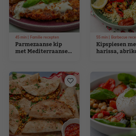
45
min
Familie recepten
55
min
Barbecue rec
Parmezaanse kip
Kipspiesen me
met Mediterraanse
harissa, abrik
groentestoof
puntpaprika