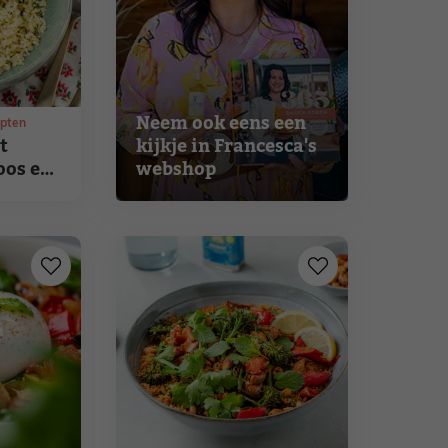
Neem ook eens een
epten
t
kijkje in Francesca's
oos en
webshop