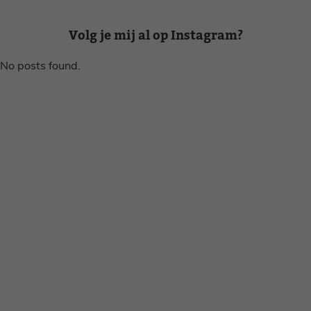
Volg je mij al op Instagram?
No posts found.
Disclaimer
Privacy voorwaarden
Contact
Instagram
Facebook
Pinterest