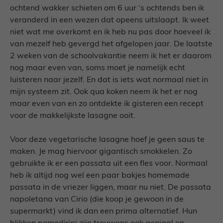
ochtend wakker schieten om 6 uur ‘s ochtends ben ik
veranderd in een wezen dat opeens uitslaapt. Ik weet
niet wat me overkomt en ik heb nu pas door hoeveel ik
van mezelf heb gevergd het afgelopen jaar. De laatste
2 weken van de schoolvakantie neem ik het er daarom
nog maar even van, soms moet je namelijk echt
luisteren naar jezelf. En dat is iets wat normaal niet in
mijn systeem zit. Ook qua koken neem ik het er nog
maar even van en zo ontdekte ik gisteren een recept
voor de makkelijkste lasagne ooit.
Voor deze vegetarische lasagne hoef je geen saus te
maken. Je mag hiervoor gigantisch smokkelen. Zo
gebruikte ik er een passata uit een fles voor. Normaal
heb ik altijd nog wel een paar bakjes homemade
passata in de vriezer liggen, maar nu niet. De passata
napoletana van Cirio (die koop je gewoon in de
supermarkt) vind ik dan een prima alternatief. Hun