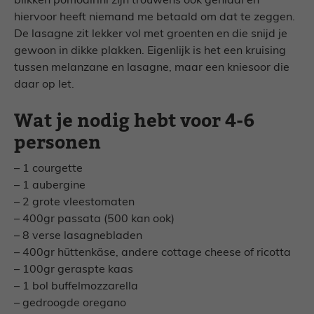
blikken pomodirini zijn trouwens ook geniaal en
hiervoor heeft niemand me betaald om dat te zeggen.
De lasagne zit lekker vol met groenten en die snijd je
gewoon in dikke plakken. Eigenlijk is het een kruising
tussen melanzane en lasagne, maar een kniesoor die
daar op let.
Wat je nodig hebt voor 4-6
personen
– 1 courgette
– 1 aubergine
– 2 grote vleestomaten
– 400gr passata (500 kan ook)
– 8 verse lasagnebladen
– 400gr hüttenkäse, andere cottage cheese of ricotta
– 100gr geraspte kaas
– 1 bol buffelmozzarella
– gedroogde oregano