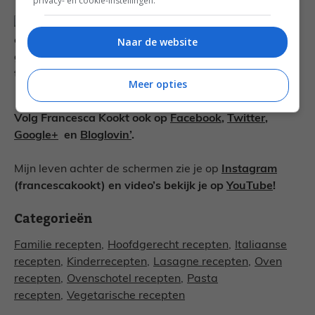
privacy- en cookie-instellingen.
Naar de website
Meer opties
Volg Francesca Kookt ook op
Facebook
,
Twitter
,
Google+
en
Bloglovin’
.
Mijn leven achter de schermen zie je op
Instagram
(francescakookt) en video’s bekijk je op
YouTube
!
Categorieën
Familie recepten
,
Hoofdgerecht recepten
,
Italiaanse
recepten
,
Kinderrecepten
,
Lasagne recepten
,
Oven
recepten
,
Ovenschotel recepten
,
Pasta
recepten
,
Vegetarische recepten