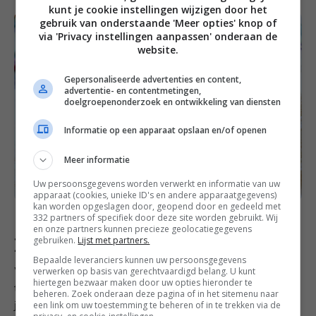
kunt je cookie instellingen wijzigen door het
gebruik van onderstaande 'Meer opties' knop of
via 'Privacy instellingen aanpassen' onderaan de
website.
Gepersonaliseerde advertenties en content,
advertentie- en contentmetingen,
doelgroepenonderzoek en ontwikkeling van diensten
Informatie op een apparaat opslaan en/of openen
Meer informatie
Uw persoonsgegevens worden verwerkt en informatie van uw
apparaat (cookies, unieke ID's en andere apparaatgegevens)
kan worden opgeslagen door, geopend door en gedeeld met
332 partners of specifiek door deze site worden gebruikt. Wij
en onze partners kunnen precieze geolocatiegegevens
Bewaar dit recept op Pinterest!
gebruiken.
Lijst met partners.
Bepaalde leveranciers kunnen uw persoonsgegevens
verwerken op basis van gerechtvaardigd belang. U kunt
Wil je dit recept opslaan zodat je ‘m later makkelijk
hiertegen bezwaar maken door uw opties hieronder te
terug kunt vinden? Bewaar deze foto dan op een van
beheren. Zoek onderaan deze pagina of in het sitemenu naar
een link om uw toestemming te beheren of in te trekken via de
je Pinterest borden.